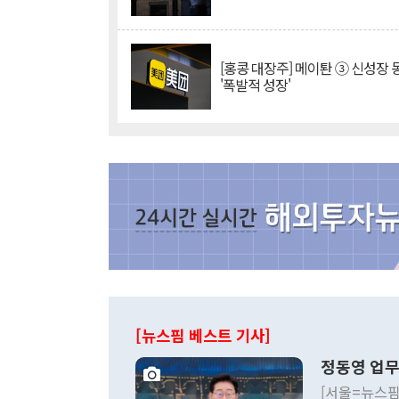
[홍콩 대장주] 메이퇀 ③ 신성장
'폭발적 성장'
[뉴스핌 베스트 기사]
정동영 업무
[서울=뉴스핌