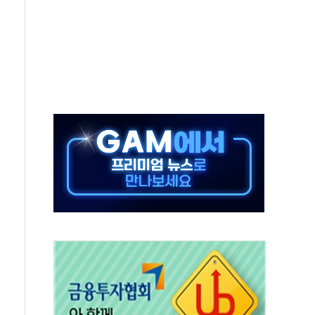
으로 나토 회원국 공격 검토… 거짓 깃발 작전"
 재회…로봇·AI 데이터센터·모빌리티 구체화
나·아이온큐·도어대시↑ VS 샌디스크·피그마·앱러빈↓
급 반대…상법·자본시장법 개정 논의"
주 차익실현 속 혼조세...웨스턴디지털·샌디스크↓
사에 긴급 안보 점검회의