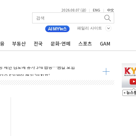
2026.08.07 (금)
ENG
中文
|
|
행정명령 서명…출생시민권 제한 재시동
군수품 부족설 일축 "막대한 무기 보유"
패밀리 사이트
어…다음 과제는 '외형 확대'
금융
부동산
전국
문화·연예
스포츠
GAM
 귀환 조짐에 전월세시장 '긴장'
교환·재매수·다운사이징 '저울질'
항 제한 검토에 유가 3% 급등…금값 보합
다우 5거래일 랠리 '마침표'
합의 막바지.."美와 직접 협상 없어"
·김민석 후보 - 8월 7일
2차 회의…주택 공급 대책 막바지 조율할 듯
자회견·주요 정당 - 8월 7일
통항 제한 추진…美 "통행 막을 권한 없어"
분 상승… "2분기 기업 순이익 21% 증가" 전망