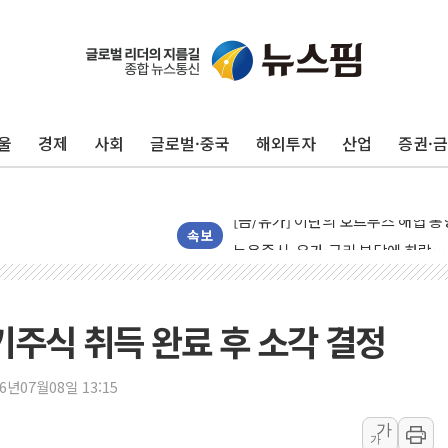
트럼프, '원정출산 시민권 차단' 
트럼프 "이란전 조만간 끝날 것"…
현대리바트, 원가 개선으로 실적 방
울
경제
사회
글로벌·중국
해외투자
산업
증권·
"세금 부담 덜자"…비거주 1주택자
세금 부담 커진 고가 1주택자…맞
[금/유가] 이란의 호르무즈 해협 통
뉴욕증시, 유가·금리 부담에 하락…
속보
이란, 오만과 호르무즈 해협 재개방 
[민주 당권주자 일정] 송영길·정청래
李대통령, 오늘 부동산 정책 점검 
기주식 취득 완료 후 소각 결정
[오늘의 정치일정] 8월 7일(금)
[오늘의 국회일정] 상임위·세미나·기
26년07월08일 13:15
이란, 美·이스라엘 선박 호르무즈 
가
가
유럽증시, 견조한 실적 소화하며 대부