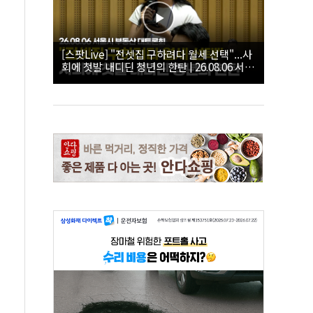
[스팟Live] "전셋집 구하려다 월세 선택"...사
회에 첫발 내디딘 청년의 한탄 | 26.08.06 서울
시 부동산 대토론회