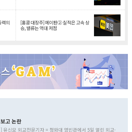
 동력의
[홍콩 대장주] 메이퇀② 실적은 고속 상
승, 밸류는 역대 저점
보고 논란
] 유신모 외교전문기자 = 청와대 영빈관에서 5일 열린 외교·