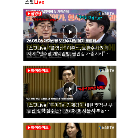
스팟
Live
[스팟Live] *풀영상* 이준석, 보완수사권 폐
지에 "민주당 개악입법, 불안감 가중시켜"｜
26.08.06 개혁신당 보완수사권 폐지 토론회
[스팟Live] '투미TV' 김제경이 내린 李정부 부
동산 정책 점수는? | 26.08.06 서울시 부동산
대토론회