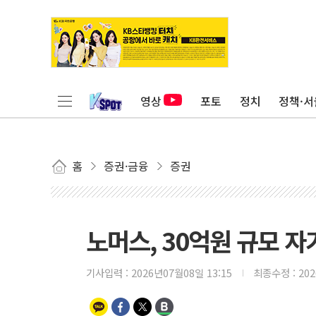
영상
포토
정치
정책·서
홈
증권·금융
증권
노머스, 30억원 규모 자
기사입력 :
2026년07월08일 13:15
최종수정 :
20