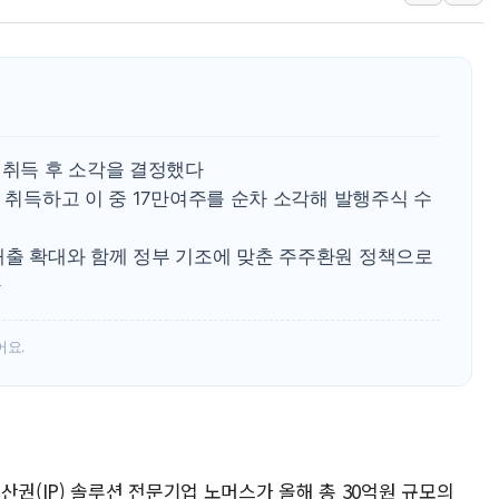
리투아니아 국방 "러, 우크라 드론
구광모, 내주 실리콘밸리서 젠슨 황
뉴욕증시 개장 전 특징주...모더
김정관 장관 "영업이익 N% 성과
뉴욕증시 프리뷰, 미 주가선물 AI
 취득 후 소각을 결정했다
청와대, 북한 단거리 탄도미사일 발
를 취득하고 이 중 17만여주를 순차 소각해 발행주식 수
매출 확대와 함께 정부 기조에 맞춘 주주환원 정책으로
다
어요.
산권(IP) 솔루션 전문기업 노머스가 올해 총 30억원 규모의