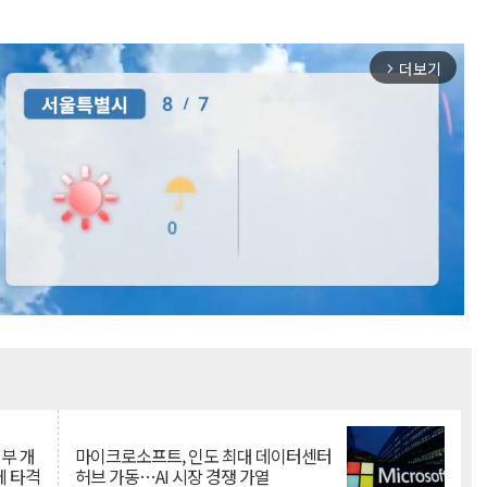
더보기
arrow_forward_ios
Mute
뇌부 개
마이크로소프트, 인도 최대 데이터센터
에 타격
허브 가동…AI 시장 경쟁 가열