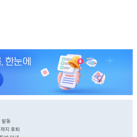
카 발동
선까지 후퇴