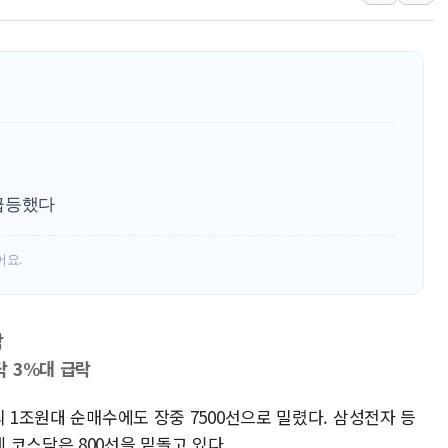
추미애, '위안부' 피해자 기림
인천 선재도 갯벌서 해루질 중
인천서 말다툼 중 어머니 흉기
'화합' 꺼낸 김민석에 '뻔뻔
급등했다
어요.
락
 3%대 급락
의 1조원대 순매수에도 장중 7500선으로 밀렸다. 삼성전자 등
 코스닥은 800선을 밑돌고 있다.