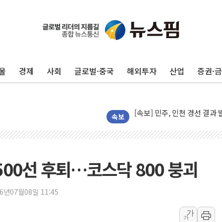
울진·영덕 '호우특보'-포항 '
[종합] 김민석, 정청래에 '0.86
인천 합동연설회 나선 송영길
김민석, 2주차 제주·인천 경선서
울
경제
사회
글로벌·중국
해외투자
산업
증권·
인사하는 김민석 당대표 후보
[속보] 민주, 제주·인천 경선 결
[속보] 민주, 인천 경선 결과 발
[속보] 민주, 제주 경선 결과 발
속보
이번주 국내 주요 금융일정(8.1
美, 이란전 출구전략 만지작
강릉·동해·삼척 시간당 최대 
500선 후퇴…코스닥 800 붕괴
폐기물 수거하다 참변…60대
서울 중랑구 주택가서 흉기 난
26년07월08일 11:45
李대통령 "결혼 때문에 손해 
가
가
여수 오동도 인근 해상서 모