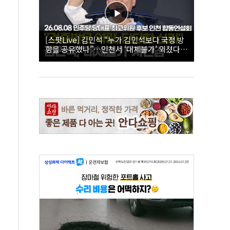
[스팟Live] 김민석 “누가 김민석보다 국정 방
향을 공유했나”…인천서 ‘대체불가’ 외쳤다 |
26.08.08 더불어민주당 당대표·최고위원 후
보 인천 합동연설회