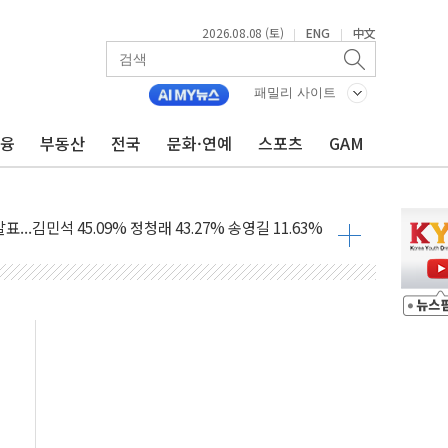
산사태 주의보'...경북도, 호우 피해·통제구간 없어
2026.08.08 (토)
ENG
中文
|
|
%p' 차 재역전 성공...金 45.42% vs 鄭 44.56%
·정청래·김민석 당대표 후보
패밀리 사이트
 정청래에 승리...47.75% vs 42.08%
금융
부동산
전국
문화·연예
스포츠
GAM
과 발표...김민석 47.75% 정청래 42.08%
표...김민석 45.09% 정청래 43.27% 송영길 11.63%
표...김민석 52.64% 정청래 39.89% 송영길 7.47%
0~8.14)
…공습 한계·탄약 부족 현실화
50㎜ 폭우…강원 동해안 강한 비 이어져
 환경미화원 수거차에 치여 사망
동…60대 남성 2명 숨져
보는 일 없게"…'결혼 페널티' 22개 과제 손본다
터보트 전복…1명 사망·1명 실종