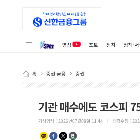
영상
포토
정치
정책·서
홈
증권·금융
증권
기관 매수에도 코스피 7
기사입력 :
2026년07월08일 11:44
최종수정 :
20