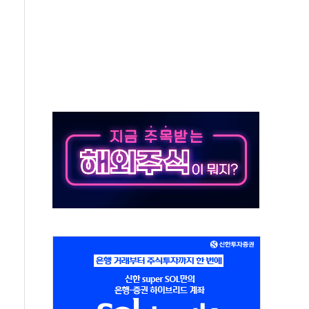
의 날 참석..."국제적 시민 연대로 목소리 내야"
 실종 60대 나흘만에 숨진 채 발견
 살해 10대 아들 체포
' 받아친 정청래…제주 연설서 신경전 고조