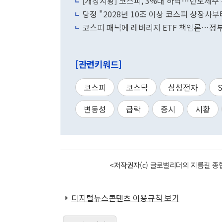
[개장시황] 코스피, 3%대 하락…반도체주
당정 "2028년 10조 이상 코스피 상장사부
코스피 패닉에 레버리지 ETF 책임론…정부
[관련키워드]
코스피
코스닥
삼성전자
변동성
급락
증시
시황
<저작권자(c) 글로벌리더의 지름길 종합
디지털뉴스콘텐츠 이용규칙 보기