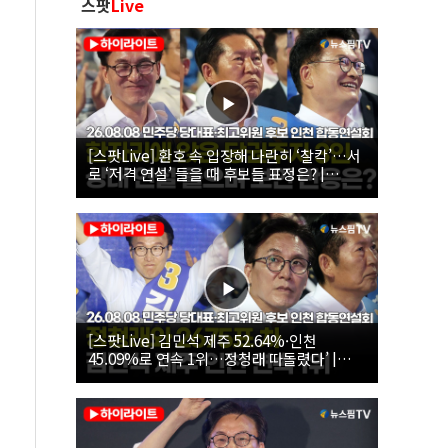
스팟
Live
[스팟Live] 환호 속 입장해 나란히 ‘찰칵’…서
로 ‘저격 연설’ 들을 때 후보들 표정은? |
26.08.08 더불어민주당 당대표·최고위원 후
보 인천 합동연설회
[스팟Live] 김민석 제주 52.64%·인천
45.09%로 연속 1위…정청래 따돌렸다’ |
26.08.08 더불어민주당 당대표·최고위원 후
보 인천 합동연설회