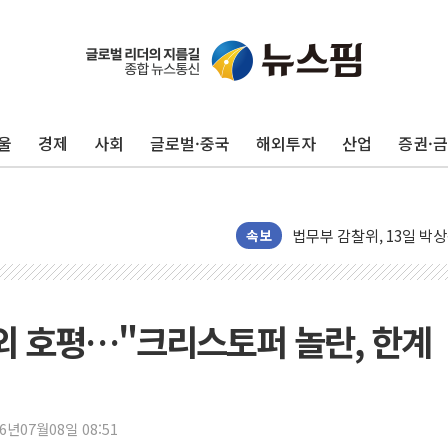
인천국제공항, 키네틱 미
문이 없어진 명동 상점
더위에도 문 열어둔 명동
서울북부보훈지청, 12~13
울
경제
사회
글로벌·중국
해외투자
산업
증권·
강원경제인연합회 "북극항
뉴인텍 장기수 대표, 자사
법무부 감찰위, 13일 박
강원교육청, 지방공무원 
속보
축구협회 '심판 성접대' 
강원우정청, '평창사랑카
조현일 경산시장 긴급 절수
해외 호평…"크리스토퍼 놀란, 한계
이노폴리스벤처협회, 대전
김병기 수사 11개월째…경
NH투자증권, OpenAPI 
26년07월08일 08:51
브이아이운용, '금·반·지