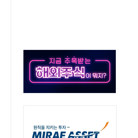
 0원' 청년드림요금제 가입 이벤트
AI 데이터센터 구축 업무협약
영양제 '마그네코어' 출시
151만명…보유세 부담이 키웠나
자사 '이른둥이 지원사업'에 기부…생명의 시작 응원