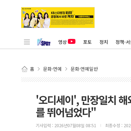
영상
포토
정치
정책·서
홈
문화·연예
문화·연예일반
'오디세이', 만장일치 
를 뛰어넘었다"
기사입력 :
2026년07월08일 08:51
최종수정 :
20