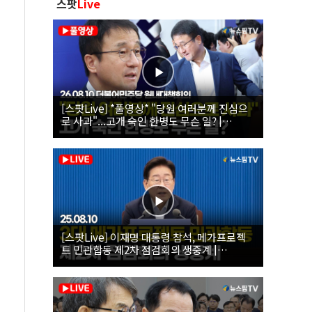
스팟
Live
[스팟Live] *풀영상* "당원 여러분께 진심으
로 사과"...고개 숙인 한병도 무슨 일? |
26.08.10 더불어민주당 원내대책회의
[스팟Live] 이재명 대통령 참석, 메가프로젝
트 민관합동 제2차 점검회의 생중계 |
26.08.10