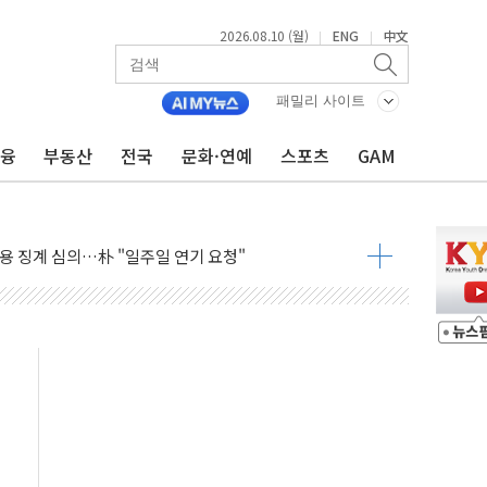
디어로 신규 영상 콘텐츠 제공
2026.08.10 (월)
ENG
中文
|
|
 상점
패밀리 사이트
일 '사운드 워킹 수유 시즌 3' 운영
금융
부동산
전국
문화·연예
스포츠
GAM
로 시범운행에 동해항 반드시 선정해야"
주 22만주 장내 매수
상용 징계 심의…朴 "일주일 연기 요청"
임용시험 최종 합격자 발표
의혹…경찰, 공소시효 등 수사 가능성 검토
드' 출시…우체국·지역경제 상생 플랫폼 구축
 호소문...."가정·일터서 물 아껴달라" 독려
 물류·운수 종사자 지원 사업 마무리
찰 "이달 안에 마무리 노력"
기반 'PLUG' 출시
' 채권혼합 ETF 상장…퇴직연금 100% 투자 가능