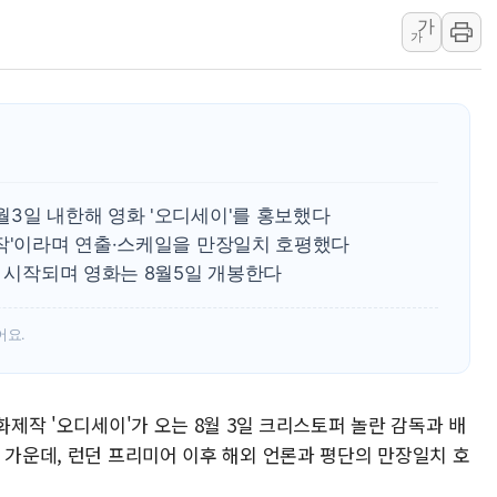
가
우리WON모바일, '체감가
가
GS건설, LS일렉트릭과 
삼진제약, 마그네슘 복합 
서울 집합건물 공동명의 
제이비피코리아, 대한적십
월3일 내한해 영화 '오디세이'를 홍보했다
걸작'이라며 연출·스케일을 만장일치 호평했다
시 시작되며 영화는 8월5일 개봉한다
어요.
화제작 '오디세이'가 오는 8월 3일 크리스토퍼 놀란 감독과 배
 가운데, 런던 프리미어 이후 해외 언론과 평단의 만장일치 호