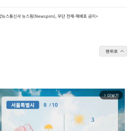
뉴스통신사 뉴스핌(Newspim), 무단 전재-재배포 금지>
맨위로
더보기
arrow_forward_ios