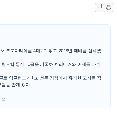
가
현대해상, 유튜브 양육 
가
[컨콜] 롯데케미칼, "L
대형 저축은행 4%대 예
서울 노원 40.2도…8년 
한전, 한전기술지주 출
SK하이닉스, 용인·청주
에서 크로아티아를 4대2로 꺾고 2018년 패배를 설욕했
 월드컵 통산 10골을 기록하며 리네커와 어깨를 나란
로 잉글랜드가 L조 선두 경쟁에서 유리한 고지를 점
담을 안게 됐다.
어요.