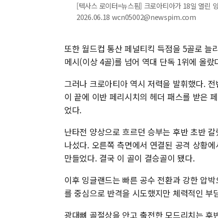
[텍사스 로이터=뉴스핌] 크로아티아가 18일 열린 
2026.06.18 wcn05002@newspim.com
또한 월드컵 통산 페널티킥 득점을 5골로 늘
메시(이상 4골)를 넘어 역대 단독 1위에 올랐
그러나 크로아티아 역시 저력을 발휘했다. 전
이 끝에 이반 페리시치의 헤더 패스를 받은 페
었다.
난타전 양상으로 흐르던 승부는 후반 초반 갈
나섰다. 오른쪽 측면에서 연결된 공격 상황에
만들었다. 결국 이 골이 결승골이 됐다.
이후 잉글랜드는 빠른 공수 전환과 강한 압박
를 중심으로 반격을 시도했지만 체력적인 부
광대뼈 골절상을 안고 출전한 모드리치는 후반