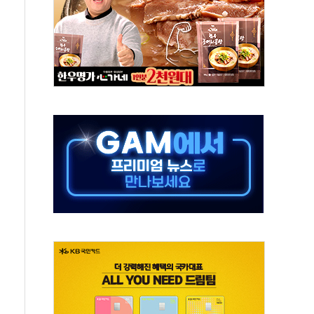
콘텐츠 '소셜아이어워드' 대상 수상
PG 투입 비중 37%…하반기 확대 추진"
금 사라진다, OK·애큐온·페퍼만 남아
만에 서울서 40도 넘어
범…에너지 유니콘기업 본격 육성
에 54조 투자…D램·낸드 동시 증설