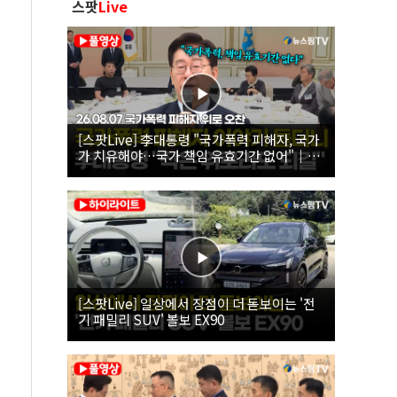
스팟
Live
[스팟Live] 李대통령 "국가폭력 피해자, 국가
가 치유해야…국가 책임 유효기간 없어"｜
26.08.07 국가폭력 피해자 위로 오찬
[스팟Live] 일상에서 장점이 더 돋보이는 '전
기 패밀리 SUV' 볼보 EX90