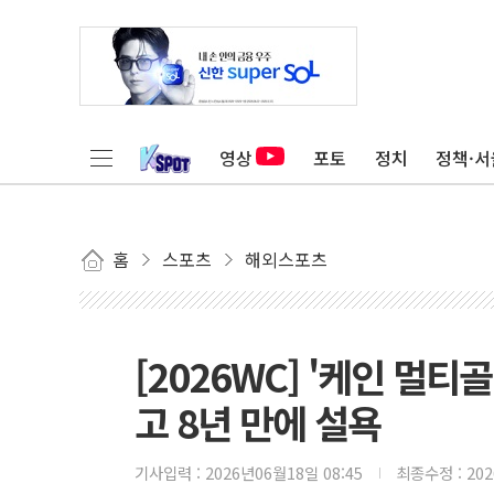
영상
포토
정치
정책·서
홈
스포츠
해외스포츠
[2026WC] '케인 멀티
고 8년 만에 설욕
기사입력 :
2026년06월18일 08:45
최종수정 :
20