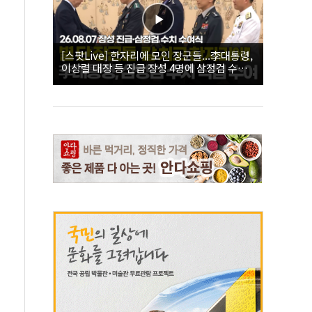
[스팟Live] 한자리에 모인 장군들...李대통령,
이상렬 대장 등 진급 장성 4명에 삼정검 수치
직접 수여｜26.08.07 장성 진급·삼정검 수치
수여식