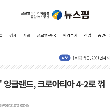
[인사] 공정거래위원회
KDB생명 본입찰 3파전
반도체공학회 "R&D직 
울
경제
사회
글로벌·중국
해외투자
산업
증권·
카카오, 2026년 임금협
현대카드, 박재범·실리카겔
[르포] 육군, 2031년까
송도 신축 아파트서 외벽
속보
깊이가 다른 글로벌 투자 정
"호남 없이 민주 당권 없
SK하이닉스, 주주환원 
골' 잉글랜드, 크로아티아 4-2로 꺾
'무순위' 기회 왔다…신
野 의원 42명, '사관학
IPARK현대산업개발, 
26년06월18일 08:45
준공업지역 용적률 40