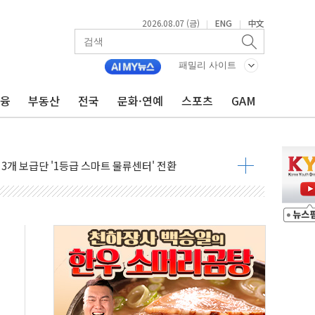
2026.08.07 (금)
ENG
中文
|
|
…한화·흥국·한투 참여
패밀리 사이트
주 52시간제 개선해야…기술격차 확대 막아야"
금융
부동산
전국
문화·연예
스포츠
GAM
약 타결…연봉 6.3% 인상
 등 8~9월 공연 라인업 공개
지 3개 보급단 '1등급 스마트 물류센터' 전환
 테라스 떨어져…SK에코플랜트 "전수 조사"
보 GAM - 맛보기편 (8/7)
다"...송영길·정청래·김민석, 호남 경선 앞두고 총력전
속도…"3분기 추가 방안 발표"
길·노량진·장위 서울 알짜 단지 주목
교 통합' 규탄 결의안 발의…이준석·한동훈 동참
노원구 어르신에 삼계탕 배식 봉사
0% 적용하니…재건축보다 재개발 사업성 개선↑