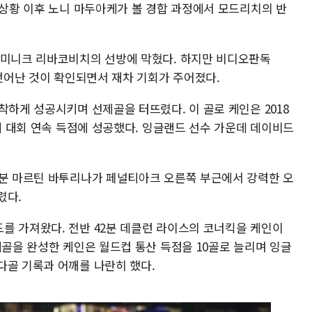
 상황 이후 노니 마두아케가 볼 경합 과정에서 모드리치의 반
도미니크 리바코비치의 선방에 막혔다. 하지만 비디오판독
 벗어난 것이 확인되면서 재차 기회가 주어졌다.
착하게 성공시키며 선제골을 터뜨렸다. 이 골로 케인은 2018
 세 대회 연속 득점에 성공했다. 잉글랜드 선수 가운데 데이비드
6분 마르틴 바투리나가 페널티아크 오른쪽 부근에서 강력한 오
렸다.
를 가져왔다. 전반 42분 데클런 라이스의 코너킥을 케인이
티골을 완성한 케인은 월드컵 통산 득점을 10골로 늘리며 잉글
다골 기록과 어깨를 나란히 했다.