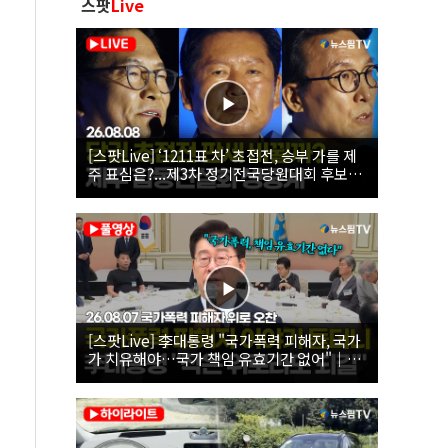
스팟
Live
[스팟Live] ‘1211표 차’ 초접전, 승부 가를 제
주 표심은?...제3차 정기전국당원대회 후보자
제주 합동연설회 생중계 | 26.08.08
[스팟Live] 李대통령 "국가폭력 피해자, 국가
가 치유해야…국가 책임 유효기간 없어"｜
26.08.07 국가폭력 피해자 위로 오찬