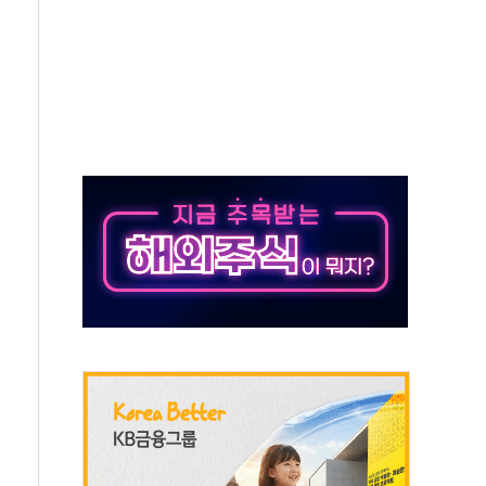
세
엘·이란 위협에 맞설 자체 억지력 강화
동
톱'… 美 해상봉쇄 영향
각
체주 '활짝'
스닥 선물 1%대 상승
상 기대 후퇴