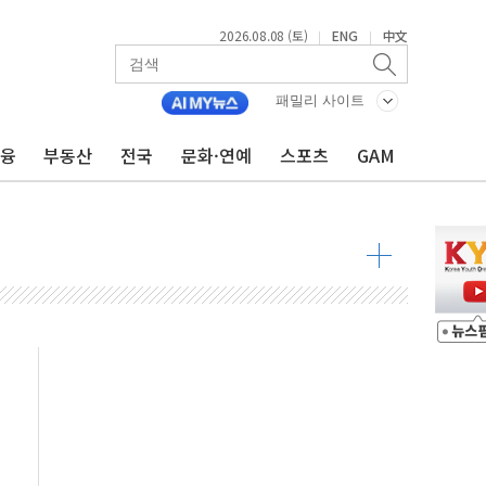
2026.08.08 (토)
ENG
中文
|
|
패밀리 사이트
금융
부동산
전국
문화·연예
스포츠
GAM
해소될 듯
것"
지대' 우려
청래 '격차 확대'
타진
최고치
 요구
낮아지며 상승… STOXX 600 지수는 나흘 연속 최고치