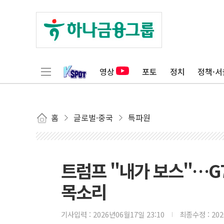
영상
포토
정치
정책·서
홈
글로벌·중국
특파원
트럼프 "내가 보스"…G7
목소리
기사입력 :
2026년06월17일 23:10
최종수정 :
20