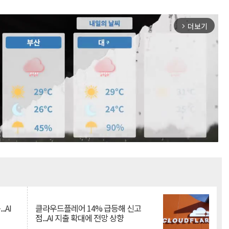
더보기
arrow_forward_ios
Mute
.AI
클라우드플레어 14% 급등해 신고
점...AI 지출 확대에 전망 상향