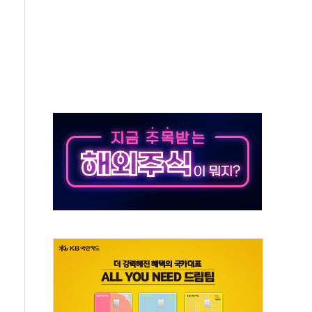
공방…野 "청년 우롱 기괴" vs 與 "송구한 해프닝"
 2026'서 어린이 과학연극 2편 수상
우스' 잠실점, 직장인 핫플레이스로 부상
정 조율 완료…초고가·비거주 1주택 등 여론 수렴"
쇄 추돌…7세 남아 등 4명 부상
다"…LG유플러스, AI 홈네트워크 구현 첫발
영하 30도 극저온 난방기술 개발한다
총리비서실
 모집…지역 크리에이터 확대
 이상무"…김회천 사장, 원전 현장점검
독 강화' 2개 법 대표 발의
 페널티 만든 건 이 정권…신생아 특례 대출까지 줄여"