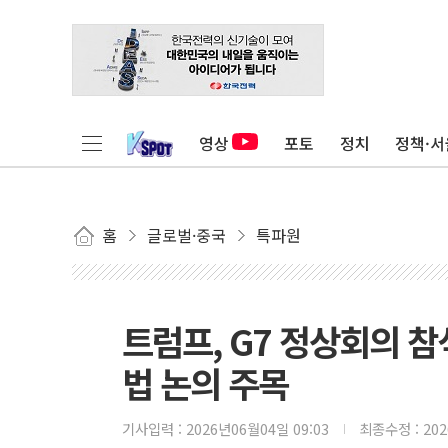
영상
포토
정치
정책·서
홈
글로벌·중국
특파원
트럼프, G7 정상회의 
법 논의 주목
기사입력 :
2026년06월04일 09:03
최종수정 :
20