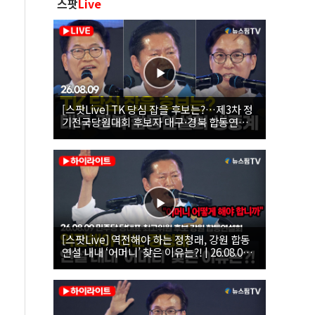
스팟
Live
[스팟Live] TK 당심 잡을 후보는?…제3차 정
기전국당원대회 후보자 대구·경북 합동연설
회 생중계 | 26.08.09
[스팟Live] 역전해야 하는 정청래, 강원 합동
연설 내내 ‘어머니’ 찾은 이유는?! | 26.08.09
더불어민주당 당대표·최고위원 후보 강원 합
동연설회