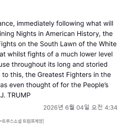
진=트루스소셜 트럼프계정]