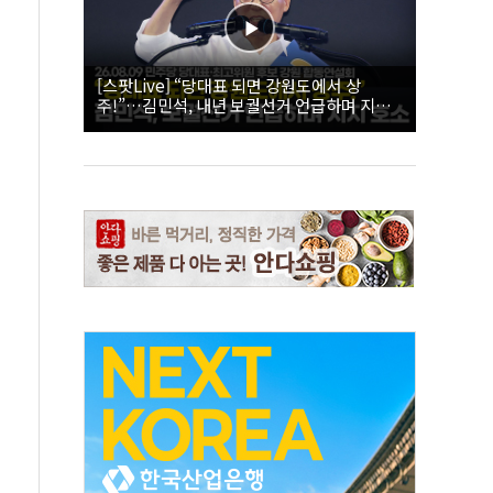
[스팟Live] “당대표 되면 강원도에서 상
주!”…김민석, 내년 보궐선거 언급하며 지지
호소 | 26.08.09 더불어민주당 당대표·최고위
원 후보 강원 합동연설회