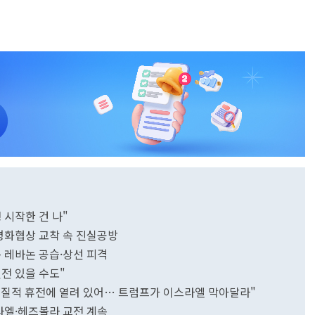
 시작한 건 나"
.평화협상 교착 속 진실공방
속 레바논 공습·상선 피격
진전 있을 수도"
실질적 휴전에 열려 있어… 트럼프가 이스라엘 막아달라"
라엘·헤즈볼라 교전 계속