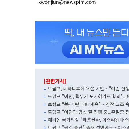
kwonjiun@newspim.com
[관련기사]
트럼프, 네타냐후에 욕설 시인…"이란 전쟁
트럼프 "이란, 핵무기 포기하기로 합의"..
트럼프 "美-이란 대화 계속"…긴장 고조 
트럼프 "이란과 협상 잘 진행 중...주말쯤 
레바논 국회의장 "헤즈볼라, 이스라엘과 
트럼프 "공격 중단" 중재 선언에도…이스