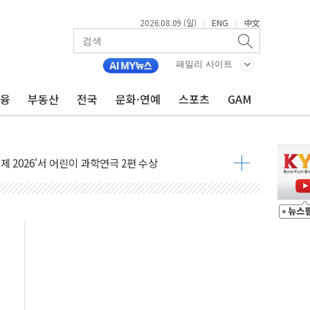
2026.08.09 (일)
ENG
中文
|
|
패밀리 사이트
금융
부동산
전국
문화·연예
스포츠
GAM
객 400명 맞이…"마음 잇는 시간 되길"
억 지급 확정되나…재상고 앞두고 막판 셈법
'행복상자' 전달
극기 거꾸로' 논란…이틀만에 철거
 예술·체육요원 최대 33% 감축
 역대 최대폭 감소한 9.4%↓…유통업계 양극화 심화
 특사'로 콜롬비아 대통령 취임식 참석
시간당 30mm 강한 비...호우 피해 없어