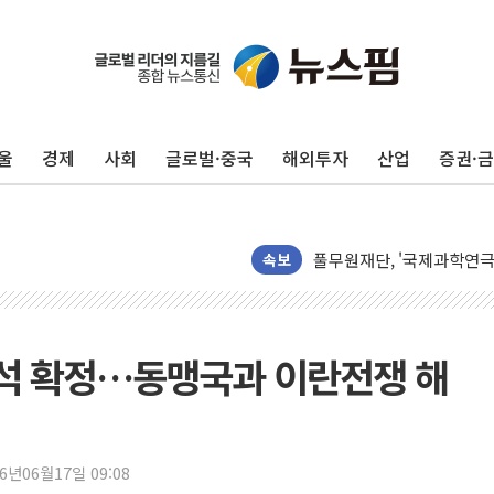
울
경제
사회
글로벌·중국
해외투자
산업
증권·
정재헌 CEO, SKT 장기고
속보
최태원, 노소영에 9440
하나금융, 명동 소상공인에 
인천시 광복절 현수막 '태
참석 확정…동맹국과 이란전쟁 해
병무청, 보충역 전면 손질…
홈플러스發 대형마트 판매,
윤준병·이해민 의원, '정부
'호우·산사태 주의보' 울진 
26년06월17일 09:08