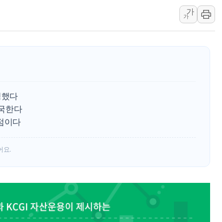
여야, 황희 '버스 하우스' 
가
가
풀무원재단, '국제과학연극제
현대그린푸드 '텍사스로드하
與 "세제개편안 8월 말 당
경인고속도로서 차량 4대 연
"AI가 먼저 알아채고 고친
삼성전자, 美국립연구소와 
정했다
[인사] 국무조정실·국무
출국한다
쟁점이다
롯데백화점, 앰배서더 2기
한수원 "폭염 속 전력수급
어요.
박형수 의원 '선관위 견제·감
장동혁, 李 대통령에 "결혼