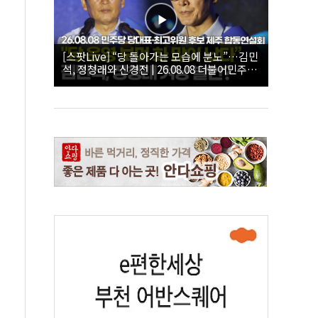
[스팟Live] “당 돌아가는 모습에 분노”…김민
석, 정청래와 신경전 | 26.08.08 더불어민주당
당대표·최고위원 후보 제주 합동연설회