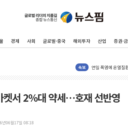
인천 선재도 갯벌서 해
인천서 말다툼 중 어
'화합' 꺼낸 김민석
울
경제
사회
글로벌·중국
해외투자
산업
증권·
李대통령, ISA 개편
동해중부 전 해상 풍
연일 폭염에 온열질환
中 전방위 아파트 부
속보
인제 용대리 계곡서 
동해시, 11~14일 
강원 중·남부 동해안
마켓서 2%대 약세…호재 선반영
청양 밭에서 일하던 
폭염에 車 운전면허 
李대통령, 'ISA·주
26년06월17일 08:18
'호우 특보' 경북 울진