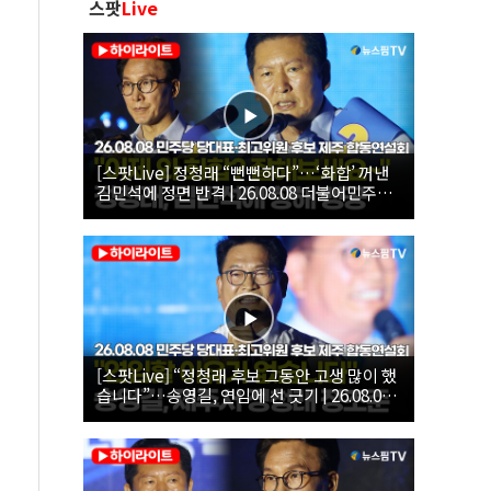
스팟
Live
[스팟Live] 정청래 “뻔뻔하다”…‘화합’ 꺼낸
김민석에 정면 반격 | 26.08.08 더불어민주당
당대표·최고위원 후보 제주 합동연설회
[스팟Live] “정청래 후보 그동안 고생 많이 했
습니다”…송영길, 연임에 선 긋기 | 26.08.08
더불어민주당 당대표·최고위원 후보 제주 합
동연설회