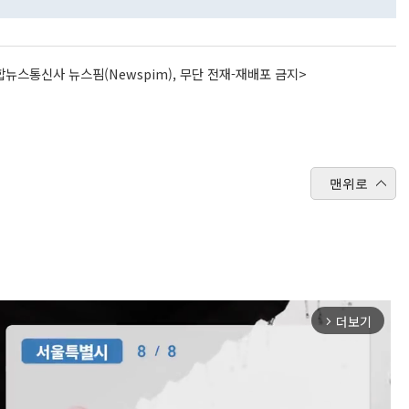
뉴스통신사 뉴스핌(Newspim), 무단 전재-재배포 금지>
맨위로
더보기
arrow_forward_ios