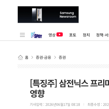
영상
포토
정치
정책·서
홈
증권·금융
증권
[특징주] 삼전닉스 프리
영향
기사입력 :
2026년06월17일 08:18
최종수정 :
20