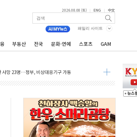
2026.08.08 (토)
ENG
中文
|
|
루질 중 실종 60대 나흘만에 숨진 채 발견
머니 흉기 살해…10대 아들 체포
패밀리 사이트
에 '뻔뻔' 받아친 정청래…제주 연설서 신경전 고조
금융
부동산
전국
문화·연예
스포츠
GAM
 재검토 지시…與 "적극 환영"·野 "졸속 국정"
랑주의보…10일까지 최대 3.5m 높은 물결
 사망 23명…정부, 비상대응기구 가동
양, 수도 베이징도 부동산 규제 철폐
수위 상승으로 피서객 7명 고립…전원 구조
'별똥별 멍' 운영…페르세우스 유성우 관측
 시간당 50mm 이상 폭우…호우경보 발효
90대 숨져…온열질환 여부 조사
기능시험 오전 집중 편성…체감온도 38도 넘으면 중단
가누르기 방지법' 전면 재검토 지시
 시간당 20~30mm 강한 비...가뭄 해소될 듯