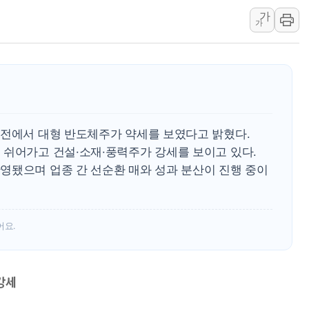
가
주말 무더위·열대야
가
오세훈 "용산공원 주
충북 주말 무더위 지
10월 보완수사권 폐
한상협, 업계 개인정
민주당, 오늘 제주·인천
장전에서 대형 반도체주가 약세를 보였다고 밝혔다.
 쉬어가고 건설·소재·풍력주가 강세를 보이고 있다.
영됐으며 업종 간 선순환 매와 성과 분산이 진행 중이
어요.
강세