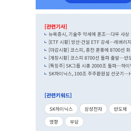
[관련기사]
뉴욕증시, 기술주 약세에 혼조…다우 사상
[ETF 시황] 방산·건설 ETF 강세…레버
[마감시황] 코스피, 종전 훈풍에 8700선 회
[개장시황] 코스피 8700선 돌파 출발…반
[특징주] SK그룹 시총 2000조 돌파…
SK하이닉스, 100조 주주환원설 선긋기…
[관련키워드]
SK하이닉스
삼성전자
반도체
영향
부담