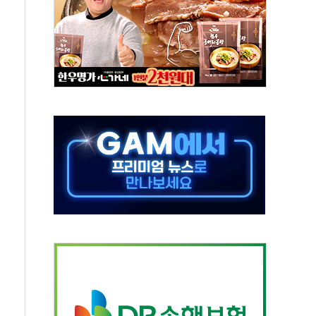
 지속…내륙 곳곳 소나기
택 검토, 민주당 스스로 원칙 뒤집는 것"
속…청주·진천 35도, 곳곳 소나기
지·공소청 출범…피해자들 '범죄 사각지대' 우려
보 보안 새판 짠다…'자율규제단체' 타진
 경선 발표...김민석 '재역전' vs 정청래 '격차 확대'