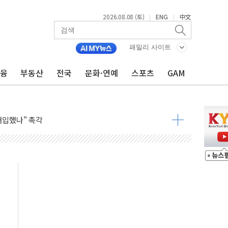
2026.08.08 (토)
ENG
中文
|
|
동결 전망 우세
체결… 이스라엘·이란 위협에 맞설 자체 억지력 강화
패밀리 사이트
 다음 주"
금융
부동산
전국
문화·연예
스포츠
GAM
령…트럼프 제동
 이상 '올스톱'… 美 해상봉쇄 영향
개입했나" 촉각
용 쇼크에 반도체주 '활짝'
우려 후퇴…나스닥 선물 1%대 상승
…9월 금리 인상 기대 후퇴
체결
라우드플레어·태양광주↑ VS 트레이드데스크·웬디스↓
종자 7359명 끝까지 찾겠다"
 톤 낮춰
항시 '시끌'