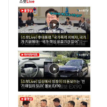
스팟
Live
[스팟Live] 李대통령 "국가폭력 피해자, 국가
가 치유해야…국가 책임 유효기간 없어"｜
26.08.07 국가폭력 피해자 위로 오찬
[스팟Live] 일상에서 장점이 더 돋보이는 '전
기 패밀리 SUV' 볼보 EX90