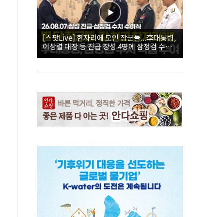
[스팟Live] 한자리에 모인 장군들...李대통령,
이상렬 대장 등 진급 장성 4명에 삼정검 수치
직접 수여｜26.08.07 장성 진급·삼정검 수치
수여식