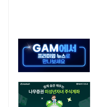
름…수도권 집중 완화 전환점"
 주재… "전폭적 공급 확대·속도전 총력"
…美 태양광주 급등
해도 놀랍지 않아"
태양광 착공…여의도 1.6배 규모