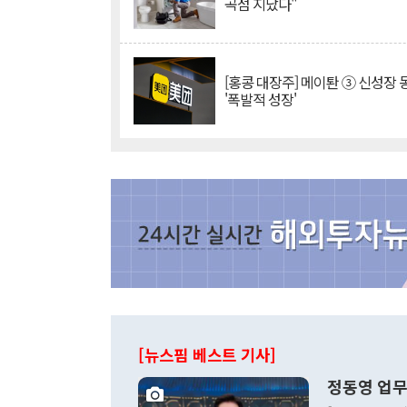
곡점 지났다"
[홍콩 대장주] 메이퇀 ③ 신성장
'폭발적 성장'
[뉴스핌 베스트 기사]
정동영 업무