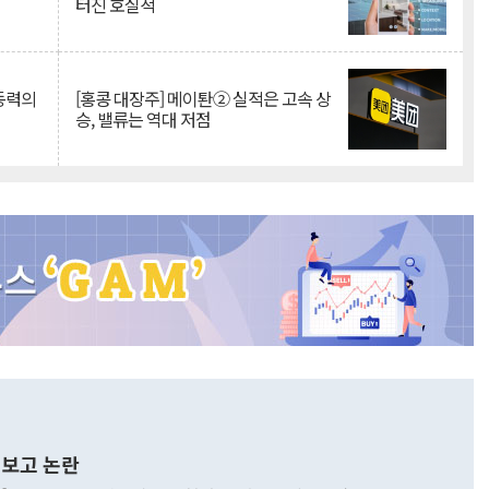
터진 호실적
 동력의
[홍콩 대장주] 메이퇀② 실적은 고속 상
승, 밸류는 역대 저점
보고 논란