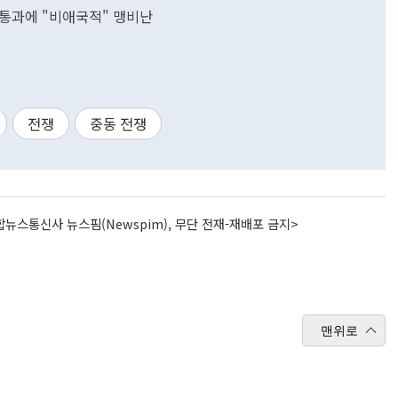
안 통과에 "비애국적" 맹비난
전쟁
중동 전쟁
뉴스통신사 뉴스핌(Newspim), 무단 전재-재배포 금지>
맨위로