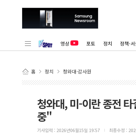
영상
포토
정치
정책·서
홈
정치
청와대·감사원
청와대, 미-이란 종전 
중"
기사입력 :
2026년06월15일 19:57
최종수정 :
20