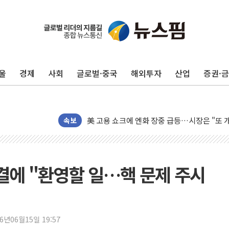
미 연준 매파 기세 꺾이나…고용 감소에 9월 
[종합] 이슬람 수니파 3국, '공동방위협정' 
트럼프, 백신·자폐증 행정명령 검토…"이르면
울
경제
사회
글로벌·중국
해외투자
산업
증권·
美 항소법원, 백악관 무도회장 공사 중단 명
이란 핵심 원유 수출항 '하르그섬', 최근 1주일
美 고용 쇼크에 엔화 장중 급등…시장은 "또 
속보
[AI MY 뉴스] 뉴욕 반도체주 프리뷰...美 고
뉴욕증시 프리뷰, 美 고용 쇼크에 금리 인상 
[종합] 美 7월 고용 2만3000명 감소 '쇼크'
타결에 "환영할 일…핵 문제 주시
[사진] 이슬람 수니파 3개국, 공동방위협정 
뉴욕증시 개장 전 특징주...아틀라시안·클
보훈부, 미 DPAA와 MOU… "6·25 미군 실
트럼프 "금리 내려야"…파월 때와 달리 워시엔
26년06월15일 19:57
특정 정치인 측근 포항시 정책특보 내정설...포