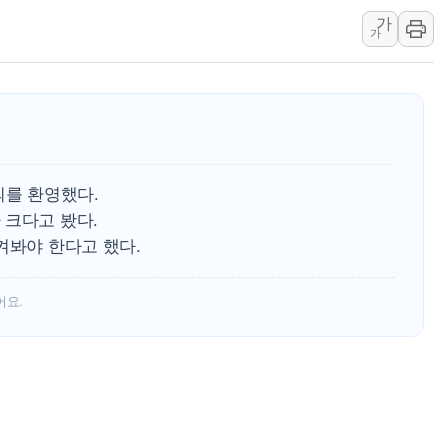
가
李 "해남 태양광, 대한민국 다음 100년 밑거
가
李 대통령, '6시간 마라톤 부동산 2차 회의'
트럼프, 中 겨냥 폴리실리콘 관세 15% 부과
[사진] 빈살만과 에르도안의 만남
이란와이어 "이란 최고지도자 위독…곧 사망
남동발전, 해남군에 국내 최대 규모 400MW 
의를 환영했다.
 크다고 봤다.
켜봐야 한다고 했다.
어요.