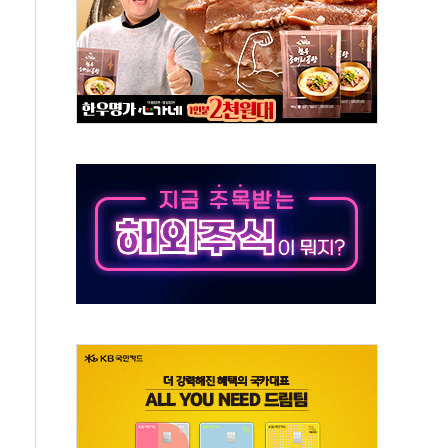
 환경미화원 수거차에 치여 사망
동…60대 남성 2명 숨져
보는 일 없게"…'결혼 페널티' 22개 과제 손본다
터보트 전복…1명 사망·1명 실종
의 날 참석..."국제적 시민 연대로 목소리 내야"
 실종 60대 나흘만에 숨진 채 발견
 살해 10대 아들 체포
' 받아친 정청래…제주 연설서 신경전 고조
지시…與 "적극 환영"·野 "졸속 국정"