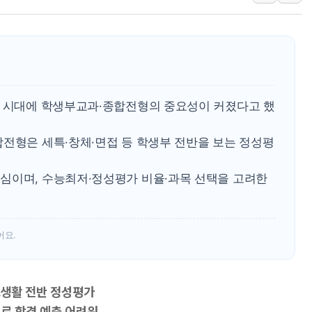
폐기물 수거하다 참변…60대
서울 중랑구 주택가서 흉기 난
李대통령 "결혼 때문에 손해 
여수 오동도 인근 해상서 모
추미애, '위안부' 피해자 기림
시 시대에 학생부교과·종합전형의 중요성이 커졌다고 했
인천 선재도 갯벌서 해루질 중
합전형은 세특·창체·면접 등 학생부 전반을 보는 정성평
인천서 말다툼 중 어머니 흉기
'화합' 꺼낸 김민석에 '뻔뻔
심이며, 수능최저·정성평가 비율·과목 선택을 고려한
李대통령, ISA 개편 재검토 
어요.
학교생활 전반 정성평가
으로 합격 예측 어려워