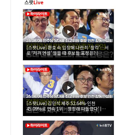
스팟
Live
[스팟Live] 환호 속 입장해 나란히 ‘찰칵’…서
로 ‘저격 연설’ 들을 때 후보들 표정은? |
26.08.08 더불어민주당 당대표·최고위원 후
보 인천 합동연설회
[스팟Live] 김민석 제주 52.64%·인천
45.09%로 연속 1위…정청래 따돌렸다’ |
26.08.08 더불어민주당 당대표·최고위원 후
보 인천 합동연설회