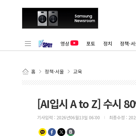
영상
포토
정치
정책·서
홈
정책·서울
교육
[AI입시 A to Z] 수시
기사입력 :
2026년06월13일 06:00
최종수정 :
20