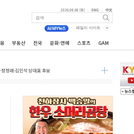
2026.08.08 (토)
ENG
中文
|
|
패밀리 사이트
금융
부동산
전국
문화·연예
스포츠
GAM
산사태 주의보'...경북도, 호우 피해·통제구간 없어
%p' 차 재역전 성공...金 45.42% vs 鄭 44.56%
·정청래·김민석 당대표 후보
 정청래에 승리...47.75% vs 42.08%
과 발표...김민석 47.75% 정청래 42.08%
표...김민석 45.09% 정청래 43.27% 송영길 11.63%
표...김민석 52.64% 정청래 39.89% 송영길 7.47%
0~8.14)
…공습 한계·탄약 부족 현실화
50㎜ 폭우…강원 동해안 강한 비 이어져