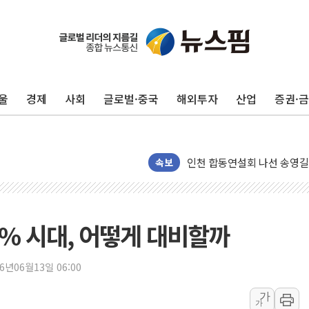
울
경제
사회
글로벌·중국
해외투자
산업
증권·
울진·영덕 '호우특보'-포항 '
[종합] 김민석, 정청래에 '0.86
인천 합동연설회 나선 송영길
김민석, 2주차 제주·인천 경선서
속보
인사하는 김민석 당대표 후보
[속보] 민주, 제주·인천 경선 결
[속보] 민주, 인천 경선 결과 발
 80% 시대, 어떻게 대비할까
[속보] 민주, 제주 경선 결과 발
이번주 국내 주요 금융일정(8.1
26년06월13일 06:00
美, 이란전 출구전략 만지작
가
가
강릉·동해·삼척 시간당 최대 