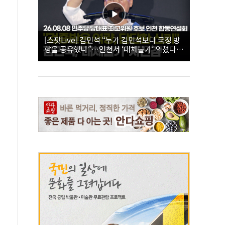
[스팟Live] 김민석 “누가 김민석보다 국정 방
향을 공유했나”…인천서 ‘대체불가’ 외쳤다 |
26.08.08 더불어민주당 당대표·최고위원 후
보 인천 합동연설회