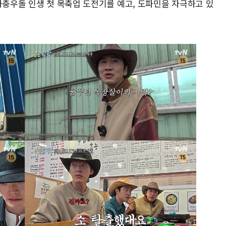
좌충우돌 인생 첫 목축업 도전기를 예고, 도파민을 자극하고 있