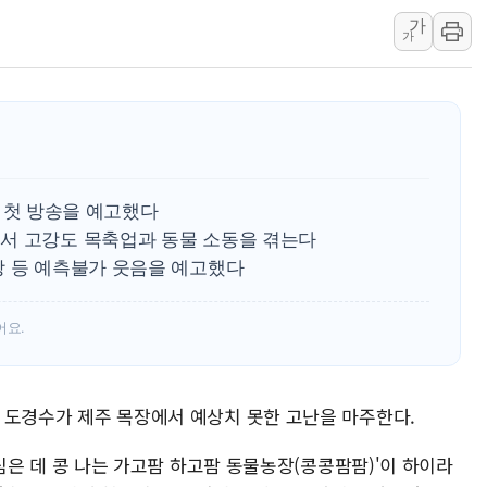
美 항소법원, 백악관 무도회장 공사 중단 명령…트럼프 제
가
가
이란 핵심 원유 수출항 '하르그섬', 최근 1주일 이상 '올스
美 고용 쇼크에 엔화 장중 급등…시장은 "또 개입했나" 촉
[AI MY 뉴스] 뉴욕 반도체주 프리뷰...美 고용 쇼크에 반도
뉴욕증시 프리뷰, 美 고용 쇼크에 금리 인상 우려 후퇴…나
[종합] 美 7월 고용 2만3000명 감소 '쇼크'…9월 금리 인
팜' 첫 방송을 예고했다
[사진] 이슬람 수니파 3개국, 공동방위협정 체결
서 고강도 목축업과 동물 소동을 겪는다
뉴욕증시 개장 전 특징주...아틀라시안·클라우드플레어
장 등 예측불가 웃음을 예고했다
보훈부, 미 DPAA와 MOU… "6·25 미군 실종자 7359명
트럼프 "금리 내려야"…파월 때와 달리 워시엔 톤 낮춰
어요.
빈, 도경수가 제주 목장에서 예상치 못한 고난을 마주한다.
'콩 심은 데 콩 나는 가고팜 하고팜 동물농장(콩콩팜팜)'이 하이라