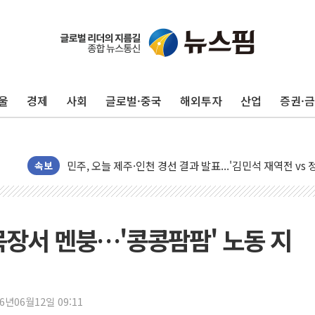
울
경제
사회
글로벌·중국
해외투자
산업
증권·
충북 주말 무더위 지속…청주·진천 35도, 곳곳 소나기
10월 보완수사권 폐지·공소청 출범…피해자들 '범죄 사각
민주, 오늘 제주·인천 경선 결과 발표...'김민석 재역전 vs
속보
한상협, 업계 개인정보 보안 새판 짠다…'자율규제단체' 
뉴욕증시, 고용 쇼크에 금리 인상 우려 후퇴…S&P500 
트럼프, 쿡 연준 이사 해임 재추진…"26일까지 의혹 소명"
목장서 멘붕…'콩콩팜팜' 노동 지
유럽증시, 美 고용 예상 밖 부진에 연준 금리 인상 가능성 
미 연준 매파 기세 꺾이나…고용 감소에 9월 동결 전망 우
[종합] 이슬람 수니파 3국, '공동방위협정' 체결… 이스라
26년06월12일 09:11
트럼프, 백신·자폐증 행정명령 검토…"이르면 다음 주"