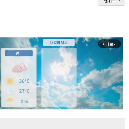
맨위로
더보기
arrow_forward_ios