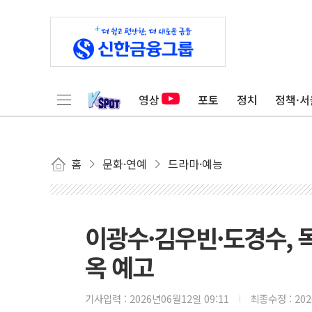
영상
포토
정치
정책·서
홈
문화·연예
드라마·예능
이광수·김우빈·도경수, 
옥 예고
기사입력 :
2026년06월12일 09:11
최종수정 :
20