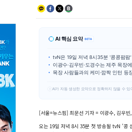
AI 핵심 요약
BETA
tvN은 19일 저녁 8시35분 '콩콩팜
이광수·김우빈·도경수는 제주 목장에
목장 사람들과의 케미·깜짝 인턴 등
AI가 자동 생성한 요약으로 정확하지 않을 수 있
!
[서울=뉴스핌] 최문선 기자 = 이광수, 김우
오는 19일 저녁 8시 35분 첫 방송될 tvN 