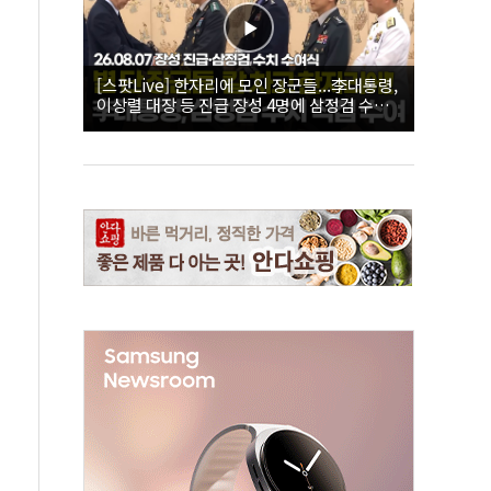
[스팟Live] 한자리에 모인 장군들...李대통령,
이상렬 대장 등 진급 장성 4명에 삼정검 수치
직접 수여｜26.08.07 장성 진급·삼정검 수치
수여식