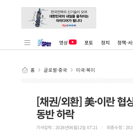
영상
포토
정치
정책·서
홈
글로벌·중국
미국·북미
[채권/외환] 美·이란 협
동반 하락
기사입력 :
2026년06월12일 07:21
최종수정 :
20