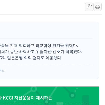
트럼프 "금리 내려야"…파월 때와 달리 워시엔 톤 낮춰
가
가
특정 정치인 측근 포항시 정책특보 내정설...포항시 '시끌'
李 "해남 태양광, 대한민국 다음 100년 밑거름…수도권 집
李 대통령, '6시간 마라톤 부동산 2차 회의' 주재… "전폭
트럼프, 中 겨냥 폴리실리콘 관세 15% 부과…美 태양광주
[사진] 빈살만과 에르도안의 만남
공습을 전격 철회하고 외교협상 진전을 밝혔다.
러화가 동반 하락하고 위험자산 선호가 회복됐다.
MC와 일본은행 회의 결과로 이동했다.
어요.