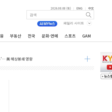
2026.08.08 (토)
ENG
中文
|
|
 요구
낮아지며 상승… STOXX 600 지수는 나흘 연속 최고치
패밀리 사이트
세
엘·이란 위협에 맞설 자체 억지력 강화
금융
부동산
전국
문화·연예
스포츠
GAM
동
톱'… 美 해상봉쇄 영향
각
체주 '활짝'
스닥 선물 1%대 상승
상 기대 후퇴
·태양광주↑ VS 트레이드데스크·웬디스↓
 끝까지 찾겠다"