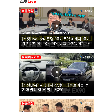
스팟
Live
[스팟Live] 李대통령 "국가폭력 피해자, 국가
가 치유해야…국가 책임 유효기간 없어"｜
26.08.07 국가폭력 피해자 위로 오찬
[스팟Live] 일상에서 장점이 더 돋보이는 '전
기 패밀리 SUV' 볼보 EX90