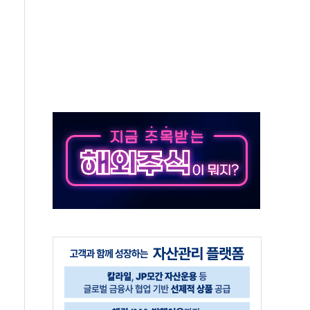
중 완화 전환점"
적 공급 확대·속도전 총력"
 급등