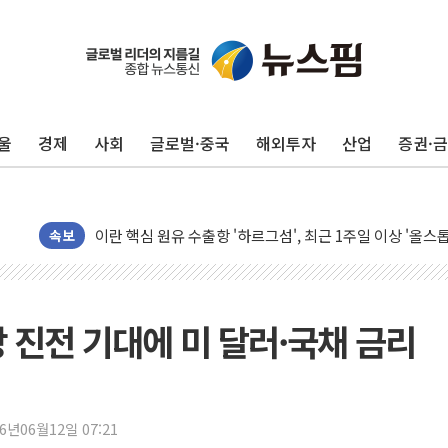
트럼프, 쿡 연준 이사 해임 재추진…"26일까지 의혹 소명"
유럽증시, 美 고용 예상 밖 부진에 연준 금리 인상 가능성 
미 연준 매파 기세 꺾이나…고용 감소에 9월 동결 전망 우
[종합] 이슬람 수니파 3국, '공동방위협정' 체결… 이스라
울
경제
사회
글로벌·중국
해외투자
산업
증권·
트럼프, 백신·자폐증 행정명령 검토…"이르면 다음 주"
美 항소법원, 백악관 무도회장 공사 중단 명령…트럼프 제
이란 핵심 원유 수출항 '하르그섬', 최근 1주일 이상 '올스
속보
美 고용 쇼크에 엔화 장중 급등…시장은 "또 개입했나" 촉
[AI MY 뉴스] 뉴욕 반도체주 프리뷰...美 고용 쇼크에 반도
뉴욕증시 프리뷰, 美 고용 쇼크에 금리 인상 우려 후퇴…나
상 진전 기대에 미 달러·국채 금리
[종합] 美 7월 고용 2만3000명 감소 '쇼크'…9월 금리 인
[사진] 이슬람 수니파 3개국, 공동방위협정 체결
뉴욕증시 개장 전 특징주...아틀라시안·클라우드플레어
26년06월12일 07:21
보훈부, 미 DPAA와 MOU… "6·25 미군 실종자 7359명