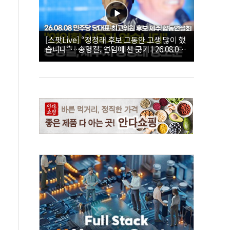
[스팟Live] “정청래 후보 그동안 고생 많이 했
습니다”…송영길, 연임에 선 긋기 | 26.08.08
더불어민주당 당대표·최고위원 후보 제주 합
동연설회