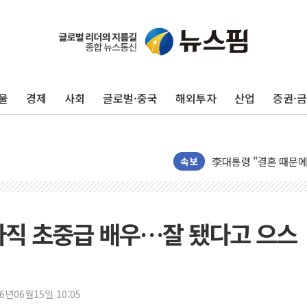
이번주 국내 주요 금융일정
美, 이란전 출구전략 
강릉·동해·삼척 시간당
울
경제
사회
글로벌·중국
해외투자
산업
증권·
폐기물 수거하다 참변
서울 중랑구 주택가서 
李대통령 "결혼 때문에 
여수 오동도 인근 해상
속보
추미애, '위안부' 피해
인천 선재도 갯벌서 해루
인천서 말다툼 중 어머니
 아직 초중급 배우…잘 됐다고 으스
'화합' 꺼낸 김민석에
李대통령, ISA 개편 
동해중부 전 해상 풍랑
26년06월15일 10:05
연일 폭염에 온열질환 