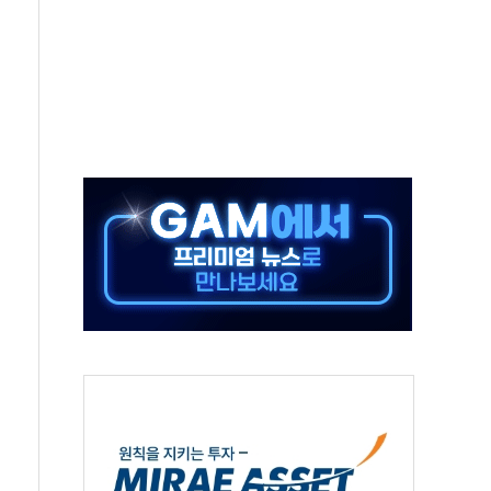
, 수도 베이징도 부동산 규제 철폐
위 상승으로 피서객 7명 고립…전원 구조
별똥별 멍' 운영…페르세우스 유성우 관측
시간당 50mm 이상 폭우…호우경보 발효
0대 숨져…온열질환 여부 조사
능시험 오전 집중 편성…체감온도 38도 넘으면 중단