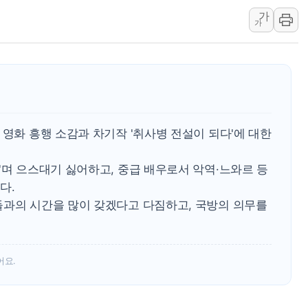
가
中 전방위 아파트 부양
가
인제 용대리 계곡서 수
동해시, 11~14일 '
강원 중·남부 동해안 
청양 밭에서 일하던 9
폭염에 車 운전면허 기
 영화 흥행 소감과 차기작 '취사병 전설이 되다'에 대한
"며 으스대기 싫어하고, 중급 배우로서 악역·느와르 등
다.
들과의 시간을 많이 갖겠다고 다짐하고, 국방의 의무를
어요.