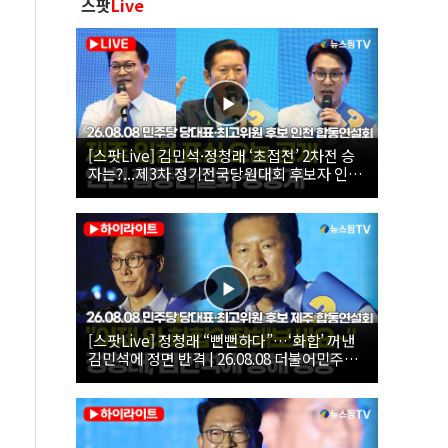
스팟
Live
[스팟Live] 김민석·정청래 ‘초접전’ 2차전 승
자는?...제3차 정기전국당원대회 후보자 인천
합동연설회 생중계 | 26.08.08
[스팟Live] 정청래 “뻔뻔하다”…‘화합’ 꺼낸
김민석에 정면 반격 | 26.08.08 더불어민주당
당대표·최고위원 후보 제주 합동연설회