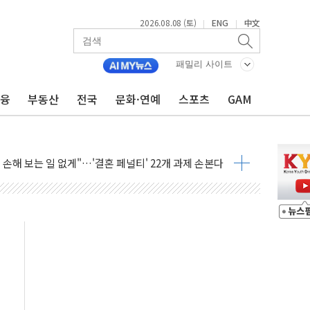
2026.08.08 (토)
ENG
中文
|
|
(8.10~8.14)
만지작…공습 한계·탄약 부족 현실화
패밀리 사이트
 최대 50㎜ 폭우…강원 동해안 강한 비 어어져
금융
부동산
전국
문화·연예
스포츠
GAM
…60대 환경미화원 수거차에 치여 사망
흉기 난동…60대 남성 2명 숨져
손해 보는 일 없게"…'결혼 페널티' 22개 과제 손본다
서 모터보트 전복…1명 사망·1명 실종
자 기림의 날 참석..."국제적 시민 연대로 목소리 내야"
질 중 실종 60대 나흘만에 숨진 채 발견
 흉기 살해 10대 아들 체포
 '뻔뻔' 받아친 정청래…제주 연설서 신경전 고조
재검토 지시…與 "적극 환영"·野 "졸속 국정"
주의보…10일까지 최대 3.5m 높은 물결
사망 23명…정부, 비상대응기구 가동