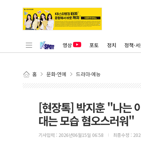
영상
포토
정치
정책·서
홈
문화·연예
드라마·예능
[현장톡] 박지훈 "나는
대는 모습 혐오스러워"
기사입력 :
2026년06월15일 06:58
최종수정 :
20