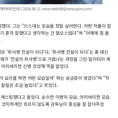
엔터테인먼트] 2026.06.11 moonddo00@newspim.com
했다. 그는 "으스대는 모습을 정말 싫어한다. 어떤 작품이 잘
기 혼자 잘했다고 생각하는 건 혐오스럽다"며 "어깨에 힘 들
.
은 '취사병 전설이 되다'다. '취사병 전설이 되다'는 총 대신
성재가 '전설의 취사병'으로 거듭나는 과정을 그린 밀리터리 쿡
 어리바리한 신병 강성재 역을 맡았다.
내가 요리를 하면 어떤 모습일까' 하는 궁금증이 생겼다"며 "작
 칼질은 조금 늘었다"고 웃었다.
 캐스팅했다고 들었다. 순수한 이병의 모습, 어리바리한 모습
 코믹하게만 흐르지 않도록 감독님이 중심을 잘 잡아주셨