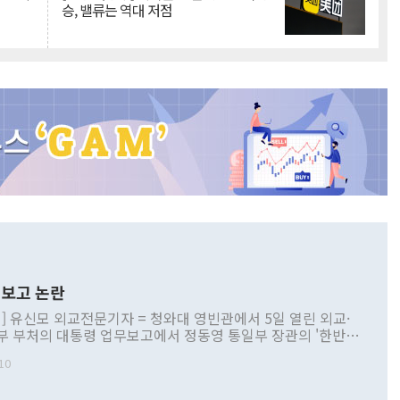
승, 밸류는 역대 저점
보고 논란
] 유신모 외교전문기자 = 청와대 영빈관에서 5일 열린 외교·
부 부처의 대통령 업무보고에서 정동영 통일부 장관의 '한반도
 구상'과 업무보고 발언이 논란을 빚고 있다. 이날 정 장관의
10
정부 내 조율을 거치지 않은 사안을 정책으로 추진하겠다고 공
는가 하면 사실 관계에 맞지 않은 설명도 있었다. 이재명 대통