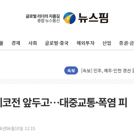
포항시 재난예산 40억 긴급 
울진·영덕 '호우특보'-포항 '
[종합] 김민석, 정청래에 '0.86
울
경제
사회
글로벌·중국
해외투자
산업
증권·
인천 합동연설회 나선 송영길
김민석, 2주차 제주·인천 경선서
인사하는 김민석 당대표 후보
[속보] 민주, 제주·인천 경선 결
속보
[속보] 민주, 인천 경선 결과 발
[속보] 민주, 제주 경선 결과 발
이번주 국내 주요 금융일정(8.1
체코전 앞두고…대중교통·폭염 피
美, 이란전 출구전략 만지작
강릉·동해·삼척 시간당 최대 
폐기물 수거하다 참변…60대
26년06월10일 11:15
서울 중랑구 주택가서 흉기 난