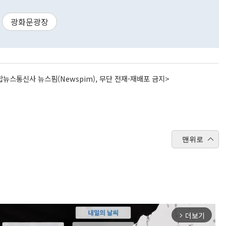
광화문광장
뉴스통신사 뉴스핌(Newspim), 무단 전재-재배포 금지>
맨위로
더보기
arrow_forward_ios