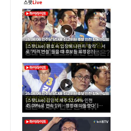
스팟
Live
[스팟Live] 환호 속 입장해 나란히 ‘찰칵’…서
로 ‘저격 연설’ 들을 때 후보들 표정은? |
26.08.08 더불어민주당 당대표·최고위원 후
보 인천 합동연설회
[스팟Live] 김민석 제주 52.64%·인천
45.09%로 연속 1위…정청래 따돌렸다’ |
26.08.08 더불어민주당 당대표·최고위원 후
보 인천 합동연설회