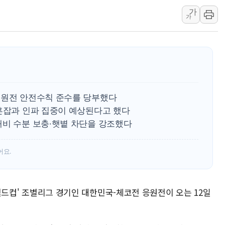
가
李대통령 "결혼 때문에 손해 
가
여수 오동도 인근 해상서 모
추미애, '위안부' 피해자 기림
인천 선재도 갯벌서 해루질 중
인천서 말다툼 중 어머니 흉기
'화합' 꺼낸 김민석에 '뻔뻔
응원전 안전수칙 준수를 당부했다
통혼잡과 인파 집중이 예상된다고 했다
대비 수분 보충·햇볕 차단을 강조했다
어요.
미 월드컵' 조별리그 경기인 대한민국-체코전 응원전이 오는 12일