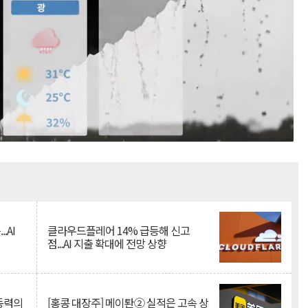
Mute
.AI
클라우드플레어 14% 급등해 신고
점...AI 지출 확대에 전망 상향
 동력의
[홍콩 대장주] 메이퇀② 실적은 고속 상