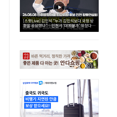
[스팟Live] 김민석 “누가 김민석보다 국정 방
향을 공유했나”…인천서 ‘대체불가’ 외쳤다 |
26.08.08 더불어민주당 당대표·최고위원 후
보 인천 합동연설회