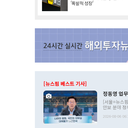
'폭발적 성장'
[뉴스핌 베스트 기사]
정동영 업무
[서울=뉴스핌
안보 분야 정
평화공존 발전
2026-08-06 06:
발언 중에는 
언한 것이 있