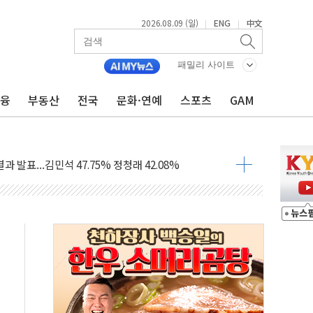
2026.08.09 (일)
ENG
中文
|
|
투입…고수온 양식장 복구·지원 '총력'
산사태 주의보'...경북도, 호우 피해·통제구간 없어
패밀리 사이트
%p' 차 재역전 성공...金 45.42% vs 鄭 44.56%
금융
부동산
전국
문화·연예
스포츠
GAM
·정청래·김민석 당대표 후보
 정청래에 승리...47.75% vs 42.08%
과 발표...김민석 47.75% 정청래 42.08%
표...김민석 45.09% 정청래 43.27% 송영길 11.63%
표...김민석 52.64% 정청래 39.89% 송영길 7.47%
0~8.14)
…공습 한계·탄약 부족 현실화
50㎜ 폭우…강원 동해안 강한 비 이어져
 환경미화원 수거차에 치여 사망
동…60대 남성 2명 숨져