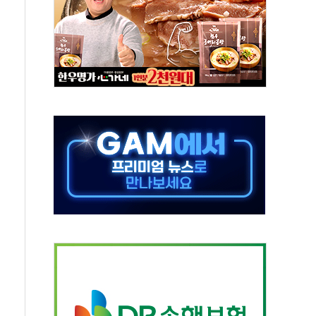
보는 일 없게"…'결혼 페널티' 22개 과제 손본다
터보트 전복…1명 사망·1명 실종
의 날 참석..."국제적 시민 연대로 목소리 내야"
 실종 60대 나흘만에 숨진 채 발견
 살해 10대 아들 체포
' 받아친 정청래…제주 연설서 신경전 고조