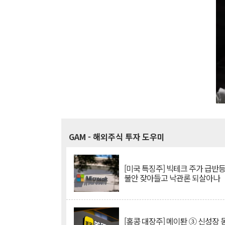
GAM
- 해외주식 투자 도우미
[미국 특징주] 빅테크 주가 급반등..
불안 잦아들고 낙관론 되살아나
[홍콩 대장주] 메이퇀 ③ 신성장