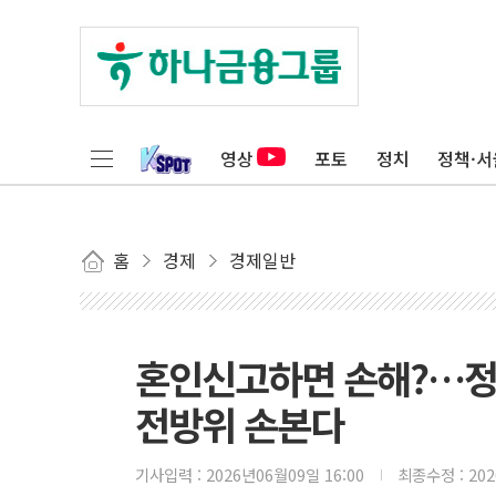
영상
포토
정치
정책·서
홈
경제
경제일반
혼인신고하면 손해?…정부
전방위 손본다
기사입력 :
2026년06월09일 16:00
최종수정 :
20