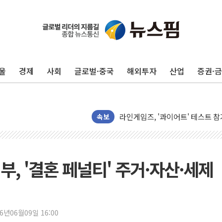
울
경제
사회
글로벌·중국
해외투자
산업
증권·
[종합] 청도 흥선리 야산 산불 1
한미 법카 제보자 "신동국과 무관
라인게임즈, '콰이어트' 테스트 참
에어로케이항공, 청주-중국 청두 노
속보
네이버, AI 브리핑 도입 후 블로그
SKT, '8월 월간 럭키 페스타' 실시
LG헬로비전 '헬로모바일', 교보문
, '결혼 페널티' 주거·자산·세제
KTis, 02-114로 카카오 T 택시
해군1함대 '창설 80주년' 기념식.
원주시, 첨단의료복합단지 지정 준
26년06월09일 16:00
삼척시, 무건리 이끼폭포 생태탐방