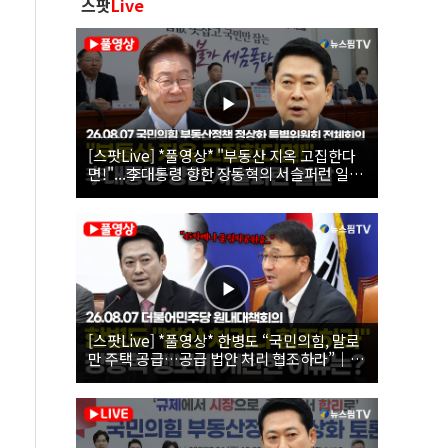
스팟
Live
[스팟Live] *풀영상* "부동산 지옥 고집한다
면!"...李대통령 향한 장동혁의 서슬퍼런 일갈
| 26.08.07 국민의힘 부동산정책 정상화 특별
위원회 전체회의
[스팟Live] *풀영상* 한병도 “국민의힘, 말로
만 주택 공급…공급 법안 처리 협조하라”｜
26.08.07 더불어민주당 원내대책회의