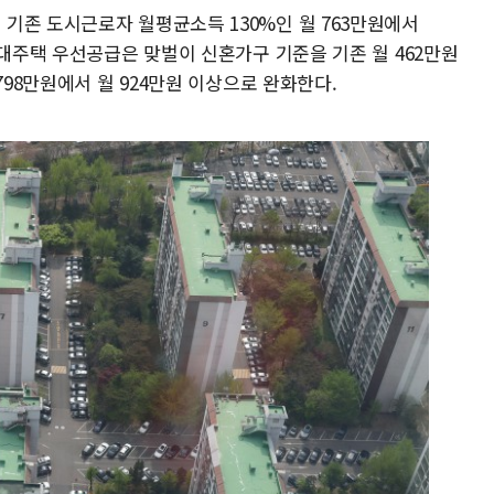
기존 도시근로자 월평균소득 130%인 월 763만원에서
임대주택 우선공급은 맞벌이 신혼가구 기준을 기존 월 462만원
798만원에서 월 924만원 이상으로 완화한다.