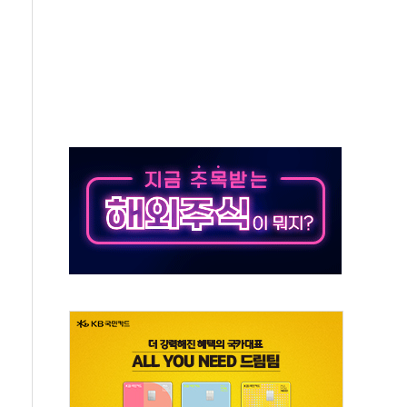
추돌…1명 심정지·5명 부상
..진화헬기 3대 투입
 항소심도 징역 3년
000억원 돌파
 금융 지원
적금 완판
개...장바구니에 홈플러스 담아달라" 호소
금융지주 포용금융 조직개편 신호탄
' 유병호 구속 기소