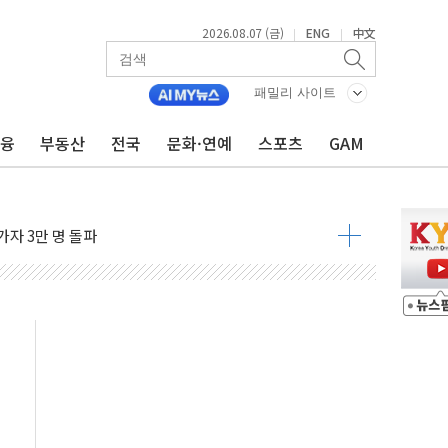
2026.08.07 (금)
ENG
中文
|
|
패밀리 사이트
금융
부동산
전국
문화·연예
스포츠
GAM
시간36분만에 주불진화....인명피해 없어
…자료는 전·현직 직원으로부터 확보"
가자 3만 명 돌파
선 운항허가 취득...중국 노선 다변화
 창작자 지원 규모 2배 확대
...휴대폰 결제 최대 6000원 할인
고 제휴 전자책 요금제 출시
 호출 서비스
..지역축제 '불금전파, 송정'과 상생
비 본격화…'AI 데이터 기반 메디테크 혁신허브' 구상
로 출입 통제