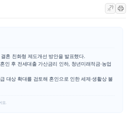
가
전남광주 화정역 인근 도로 4중 
가
청도 문수리 야산서 산불 진화 중.
'해병 순직 책임' 임성근 전 사단장
헥토이노베이션, 상반기 매출 첫 2
우리은행, 고창해상풍력에 4000억
NH농협은행, 모두투어 제휴 여행
 결혼 친화형 제도개선 방안을 발표했다.
민병덕 "오늘 67개 점포 영업 재
혼인 후 전세대출 가산금리 인하, 청년미래적금·농업
하나금융이 쏘아 올린 CIFO, 
종합특검, '尹 관저 이전 감사 무마
급 대상 확대를 검토해 혼인으로 인한 세제·생활상 불
어요.