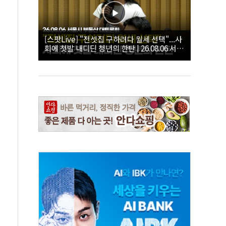
[스팟Live] "전셋집 구하려다 월세 선택"...사
회에 첫발 내디딘 청년의 한탄 | 26.08.06 서울
시 부동산 대토론회