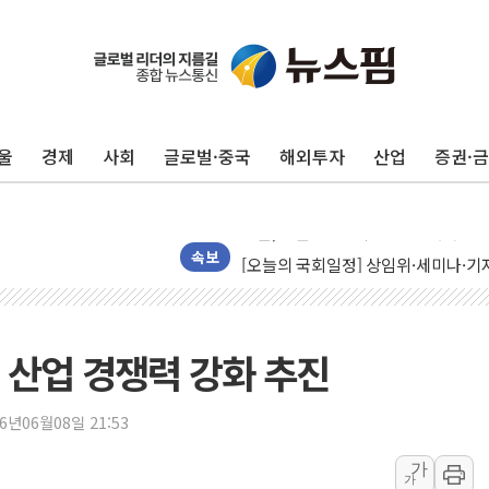
울
경제
사회
글로벌·중국
해외투자
산업
증권·
뉴욕증시, 유가·금리 부담에 하락…다
이란, 오만과 호르무즈 해협 재개방 합
[오늘의 국회일정] 상임위·세미나·기자
속보
[민주 당권주자 일정] 송영길·정청래·김
李대통령, 오늘 부동산 정책 점검 2
[오늘의 정치일정] 8월 7일(금)
 산업 경쟁력 강화 추진
이란, 美·이스라엘 선박 호르무즈 통항
유럽증시, 견조한 실적 소화하며 대부분
26년06월08일 21:53
리투아니아 국방 "러, 우크라 드론으로
가
가
구광모, 내주 실리콘밸리서 젠슨 황 