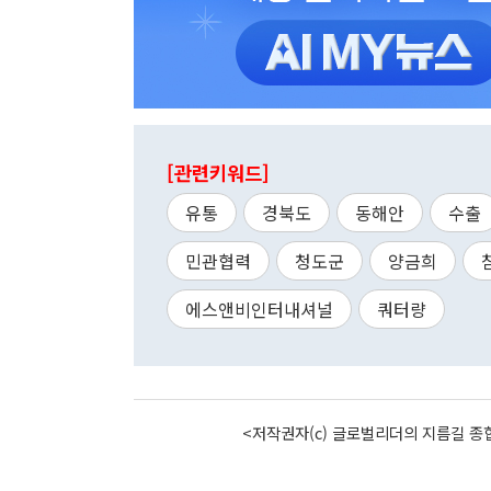
[관련키워드]
유통
경북도
동해안
수출
민관협력
청도군
양금희
에스앤비인터내셔널
쿼터량
<저작권자(c) 글로벌리더의 지름길 종합