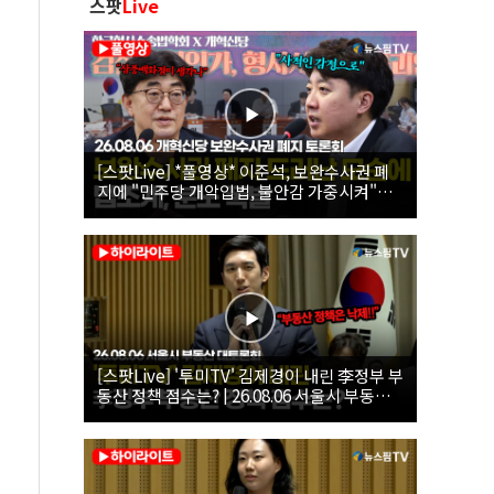
스팟
Live
[스팟Live] *풀영상* 이준석, 보완수사권 폐
지에 "민주당 개악입법, 불안감 가중시켜"｜
26.08.06 개혁신당 보완수사권 폐지 토론회
[스팟Live] '투미TV' 김제경이 내린 李정부 부
동산 정책 점수는? | 26.08.06 서울시 부동산
대토론회