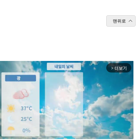
맨위로
더보기
arrow_forward_ios