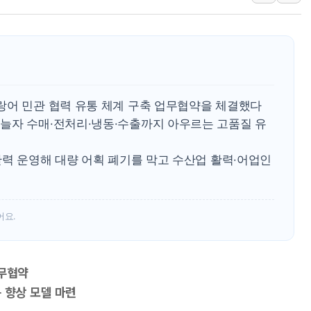
뉴욕증시 개장 전 특징주...모더나
김정관 장관 "영업이익 N% 성과급
뉴욕증시 프리뷰, 미 주가선물 AI주
청와대, 북한 단거리 탄도미사일 발사
금값 7주 만에 최고…美 고용 둔화·
랑어 민관 협력 유통 체계 구축 업무협약을 체결했다
[인도증시] 중동 긴장 완화에 실적 호
늘자 수매·전처리·냉동·수출까지 아우르는 고품질 유
러, 1인칭시점 드론으로 우크라 민간
탄력 운영해 대량 어획 폐기를 막고 수산업 활력·어업인
[베트남 증시] 지수 하락 속 'DGC
'월가의 황제' 다이먼 "금융시장 레
양주 섬유염색공장서 화재 1명 중상…
어요.
업무협약
 향상 모델 마련