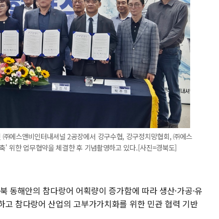
인 ㈜에스앤비인터내셔널 2공장에서 강구수협, 강구정치망협회, ㈜에스
' 위한 업무협약을 체결한 후 기념촬영하고 있다.[사진=경북도]
경북 동해안의 참다랑어 어획량이 증가함에 따라 생산·가공·유
하고 참다랑어 산업의 고부가가치화를 위한 민관 협력 기반