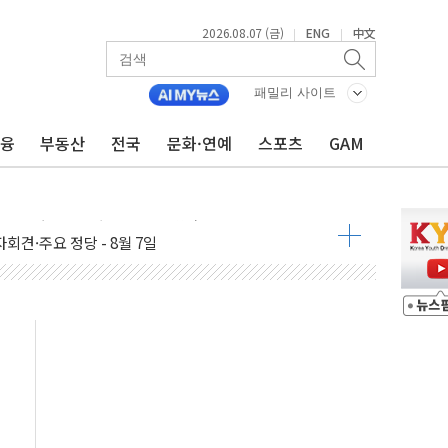
2026.08.07 (금)
ENG
中文
|
|
패밀리 사이트
금융
부동산
전국
문화·연예
스포츠
GAM
우 5거래일 랠리 '마침표'
의 막바지.."美와 직접 협상 없어"
회견·주요 정당 - 8월 7일
민석 후보 - 8월 7일
차 회의…주택 공급 대책 막바지 조율할 듯
 제한 추진…美 "통행 막을 권한 없어"
 상승… "2분기 기업 순이익 21% 증가" 전망
 나토 회원국 공격 검토… 거짓 깃발 작전"
재회…로봇·AI 데이터센터·모빌리티 구체화