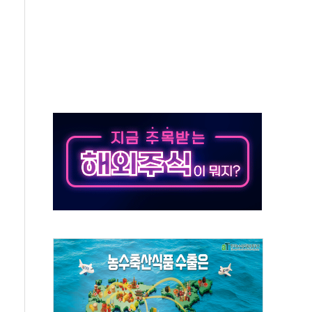
·아이온큐·도어대시↑ VS 샌디스크·피그마·앱러빈↓
 반대…상법·자본시장법 개정 논의"
 차익실현 속 혼조세...웨스턴디지털·샌디스크↓
에 긴급 안보 점검회의
호르무즈 재개방 기대에 강세
조까지, 상승...호실적 보고 기업 상승세 뚜렷
인 '사파리' 공격… 시민들 공포감 극대화 전략
' 임시 주총 기대감에 홀로 상한가…마진 잔액은 사상 최고
버리지 위험수위…숨은 차입이 더 큰 변수"
대응 1단계 진압 중