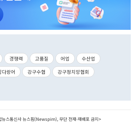
경쟁력
고품질
어업
수산업
참다랑어
강구수협
강구정치망협회
뉴스통신사 뉴스핌(Newspim), 무단 전재-재배포 금지>