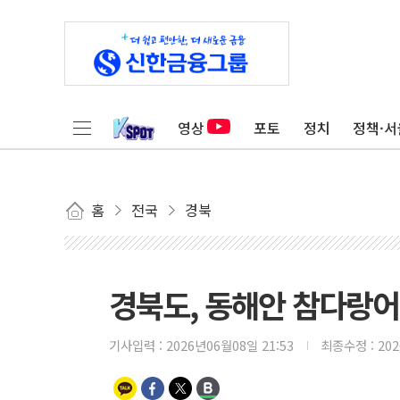
영상
포토
정치
정책·서
홈
전국
경북
경북도, 동해안 참다랑어
기사입력 :
2026년06월08일 21:53
최종수정 :
20