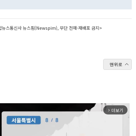
뉴스통신사 뉴스핌(Newspim), 무단 전재-재배포 금지>
맨위로
더보기
arrow_forward_ios