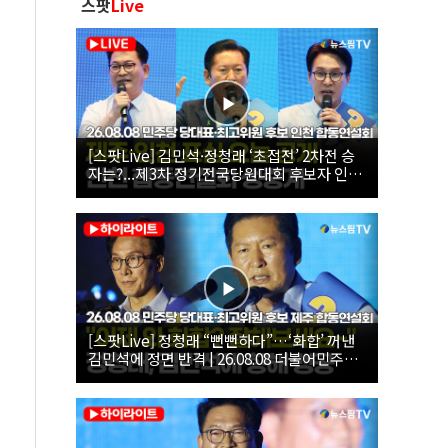
스팟
Live
[스팟Live] 김민석·정청래 ‘초접전’ 2차전 승
자는?...제3차 정기전국당원대회 후보자 인천
합동연설회 생중계 | 26.08.08
[스팟Live] 정청래 “뻔뻔하다”…‘화합’ 꺼낸
김민석에 정면 반격 | 26.08.08 더불어민주당
당대표·최고위원 후보 제주 합동연설회