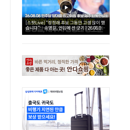
[스팟Live] “정청래 후보 그동안 고생 많이 했
습니다”…송영길, 연임에 선 긋기 | 26.08.08
더불어민주당 당대표·최고위원 후보 제주 합
동연설회