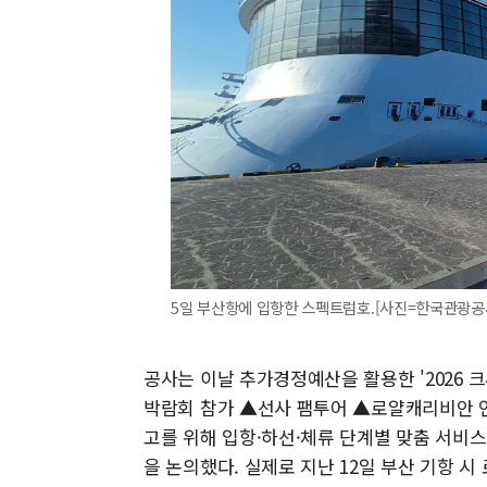
5일 부산항에 입항한 스펙트럼호.[사진=한국관광공
공사는 이날 추가경정예산을 활용한 '2026 
박람회 참가 ▲선사 팸투어 ▲로얄캐리비안 연
고를 위해 입항·하선·체류 단계별 맞춤 서비
을 논의했다. 실제로 지난 12일 부산 기항