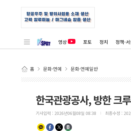
영상
포토
정치
정책·서
홈
문화·연예
문화·연예일반
한국관광공사, 방한 크루
기사입력 :
2026년06월08일 08:38
최종수정 :
20