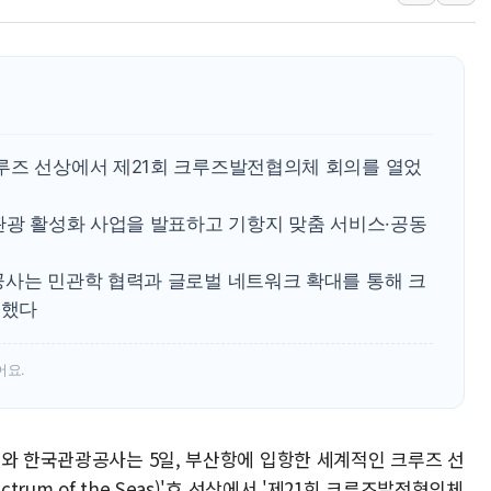
연일 폭염에 온열질환 
中 전방위 아파트 부양
인제 용대리 계곡서 수
동해시, 11~14일 '
강원 중·남부 동해안 
루즈 선상에서 제21회 크루즈발전협의체 회의를 열었
청양 밭에서 일하던 9
폭염에 車 운전면허 기
관광 활성화 사업을 발표하고 기항지 맞춤 서비스·공동
공사는 민관학 협력과 글로벌 네트워크 확대를 통해 크
 했다
어요.
부와 한국관광공사는 5일, 부산항에 입항한 세계적인 크루즈 선
um of the Seas)'호 선상에서 '제21회 크루즈발전협의체