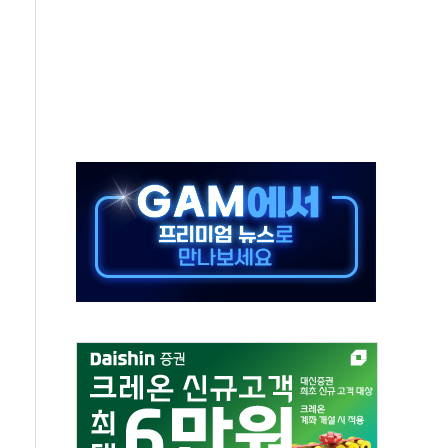
사망 23명…정부, 비상대응기구 가동
, 수도 베이징도 부동산 규제 철폐
위 상승으로 피서객 7명 고립…전원 구조
별똥별 멍' 운영…페르세우스 유성우 관측
시간당 50mm 이상 폭우…호우경보 발효
0대 숨져…온열질환 여부 조사
능시험 오전 집중 편성…체감온도 38도 넘으면 중단