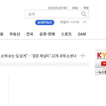
2026.08.08 (토)
ENG
中文
|
|
(8.10~8.14)
패밀리 사이트
만지작…공습 한계·탄약 부족 현실화
 최대 50㎜ 폭우…강원 동해안 강한 비 어어져
금융
부동산
전국
문화·연예
스포츠
GAM
…60대 환경미화원 수거차에 치여 사망
흉기 난동…60대 남성 2명 숨져
손해 보는 일 없게"…'결혼 페널티' 22개 과제 손본다
서 모터보트 전복…1명 사망·1명 실종
자 기림의 날 참석..."국제적 시민 연대로 목소리 내야"
질 중 실종 60대 나흘만에 숨진 채 발견
 흉기 살해 10대 아들 체포
 '뻔뻔' 받아친 정청래…제주 연설서 신경전 고조
재검토 지시…與 "적극 환영"·野 "졸속 국정"
주의보…10일까지 최대 3.5m 높은 물결