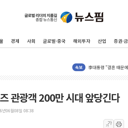
이번주 국내 주요 금융일정
美, 이란전 출구전략 
강릉·동해·삼척 시간당
울
경제
사회
글로벌·중국
해외투자
산업
증권·
폐기물 수거하다 참변
서울 중랑구 주택가서 
李대통령 "결혼 때문에 
속보
여수 오동도 인근 해상
추미애, '위안부' 피해
인천 선재도 갯벌서 해루
즈 관광객 200만 시대 앞당긴다
인천서 말다툼 중 어머니
'화합' 꺼낸 김민석에
26년06월08일 08:38
李대통령, ISA 개편 
동해중부 전 해상 풍랑
가
가