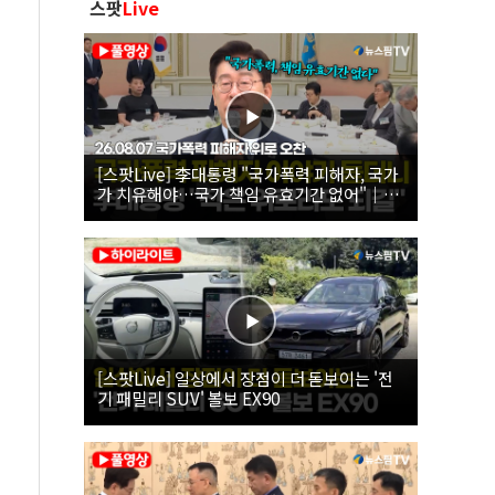
스팟
Live
[스팟Live] 李대통령 "국가폭력 피해자, 국가
가 치유해야…국가 책임 유효기간 없어"｜
26.08.07 국가폭력 피해자 위로 오찬
[스팟Live] 일상에서 장점이 더 돋보이는 '전
기 패밀리 SUV' 볼보 EX90