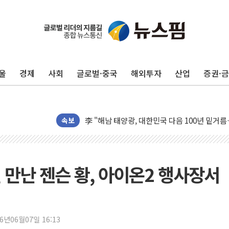
울
경제
사회
글로벌·중국
해외투자
산업
증권·
트럼프 "금리 내려야"…파월 때와 달리 워시엔
특정 정치인 측근 포항시 정책특보 내정설...포
李 "해남 태양광, 대한민국 다음 100년 밑거
李 대통령, '6시간 마라톤 부동산 2차 회의' 
속보
트럼프, 中 겨냥 폴리실리콘 관세 15% 부과
[사진] 빈살만과 에르도안의 만남
이란와이어 "이란 최고지도자 위독…곧 사망해
 만난 젠슨 황, 아이온2 행사장서
남동발전, 해남군에 국내 최대 규모 400MW 
[인도증시] 중동 불안 속 유가 상승에 소폭 하락
황희 '폐버스 청년주택' SNS 글 역풍에 "정부
26년06월07일 16:13
폭염 누그러지고 가뭄 숙지나...경북동해안권 8