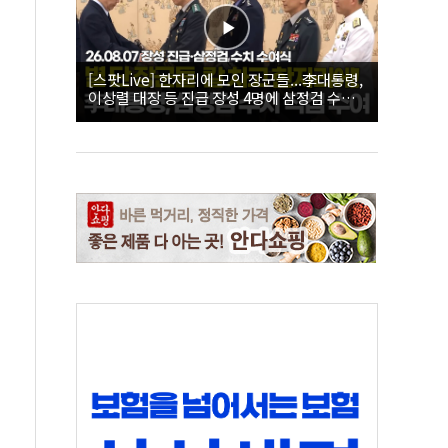
[스팟Live] 한자리에 모인 장군들...李대통령,
이상렬 대장 등 진급 장성 4명에 삼정검 수치
직접 수여｜26.08.07 장성 진급·삼정검 수치
수여식