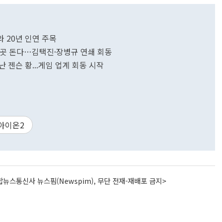
 20년 인연 주목
 두 곳 돈다…김택진·장병규 연쇄 회동
 젠슨 황...게임 업계 회동 시작
아이온2
뉴스통신사 뉴스핌(Newspim), 무단 전재-재배포 금지>