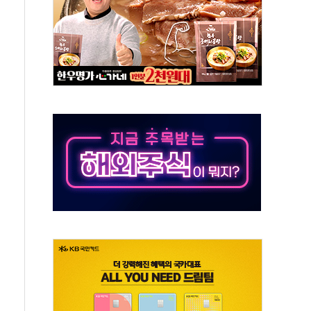
결… 수니파 국가들의 새 안보 협력 구도
비온 59㎡ 18억원대
-서울시 '정책 엇박자'
생애최초만 경쟁 치열
래·ETF 매수에도 고유가·금리·입법 지연 '삼중 부담'
...석유·가스주 올랐지만 빈그룹이 상쇄
총수요 104.3GW 기록
 위기 고조되는 또 다른 중동 화약고
름나기 [뉴스핌 줌인]