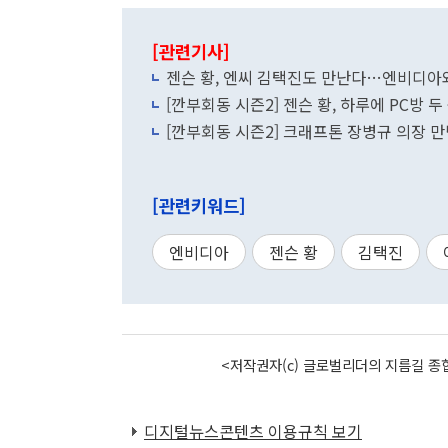
[관련기사]
젠슨 황, 엔씨 김택진도 만난다…엔비디아와
[깐부회동 시즌2] 젠슨 황, 하루에 PC방
[깐부회동 시즌2] 크래프톤 장병규 의장 만난
[관련키워드]
엔비디아
젠슨 황
김택진
<저작권자(c) 글로벌리더의 지름길 종합
디지털뉴스콘텐츠 이용규칙 보기