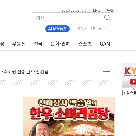
2026.08.07 (금)
ENG
中文
|
|
패밀리 사이트
금융
부동산
전국
문화·연예
스포츠
GAM
 톤 낮춰
항시 '시끌'
름…수도권 집중 완화 전환점"
주재… "전폭적 공급 확대·속도전 총력"
…美 태양광주 급등
도 놀랍지 않아"
태양광 착공…여의도 1.6배 규모
...금융주 낙폭 커
정책 아냐" 해명
~9일 최대 100mm 호우