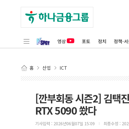
영상
포토
정치
정책·서
홈
산업
ICT
[깐부회동 시즌2] 김택진
RTX 5090 쐈다
기사입력 :
2026년06월07일 15:09
최종수정 :
20