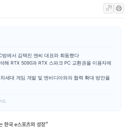
가
사우디·튀르키예·파키스탄, '공동방위협정' 체
가
신길동 신축도 3.3㎡당 7250만원…써밋 클라
용산공원·그린벨트로 또 충돌…반복되는 국토부
[AI 부동산 투데이] 특공 전략도 '극과 극'…
[코인시황] 비트코인 6만4000달러대 횡보…고
[베트남 증시] 유동성 부진 지속, 강보합 마감
 PC방에서 김택진 엔씨 대표와 회동했다
'찜통더위'에 전력수요 역대 최고치 경신…한낮 
해 RTX 5090과 RTX 스파크 PC 교환권을 이용자에
후티 반군, 예멘 정부군과 사우디 동시 공격…
42.5도 역대급 폭염…동물들도 특별식으로 여
목, 차세대 게임 개발 및 엔비디아와의 협력 확대 방안을
어요.
는 한국 e스포츠와 성장"