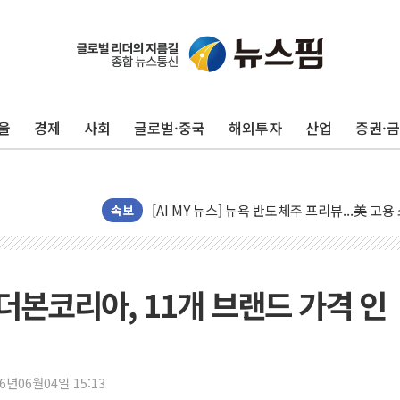
[종합] 이슬람 수니파 3국, '공동방위협정' 
트럼프, 백신·자폐증 행정명령 검토…"이르면
美 항소법원, 백악관 무도회장 공사 중단 명
울
경제
사회
글로벌·중국
해외투자
산업
증권·
이란 핵심 원유 수출항 '하르그섬', 최근 1주일
美 고용 쇼크에 엔화 장중 급등…시장은 "또 
[AI MY 뉴스] 뉴욕 반도체주 프리뷰...美 고
속보
뉴욕증시 프리뷰, 美 고용 쇼크에 금리 인상 
[종합] 美 7월 고용 2만3000명 감소 '쇼크'
[사진] 이슬람 수니파 3개국, 공동방위협정 
본코리아, 11개 브랜드 가격 인
뉴욕증시 개장 전 특징주...아틀라시안·클
보훈부, 미 DPAA와 MOU… "6·25 미군 실
트럼프 "금리 내려야"…파월 때와 달리 워시엔
26년06월04일 15:13
특정 정치인 측근 포항시 정책특보 내정설...포