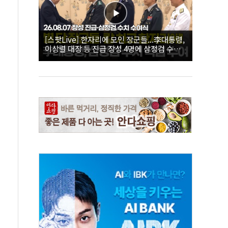
[스팟Live] 한자리에 모인 장군들...李대통령,
이상렬 대장 등 진급 장성 4명에 삼정검 수치
직접 수여｜26.08.07 장성 진급·삼정검 수치
수여식