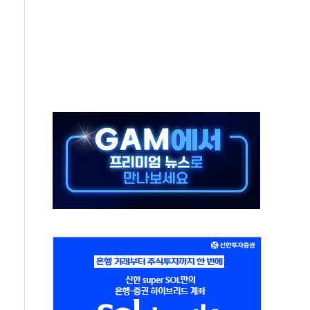
름…수도권 집중 완화 전환점"
 주재… "전폭적 공급 확대·속도전 총력"
…美 태양광주 급등
해도 놀랍지 않아"
태양광 착공…여의도 1.6배 규모
...금융주 낙폭 커