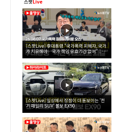
스팟
Live
[스팟Live] 李대통령 "국가폭력 피해자, 국가
가 치유해야…국가 책임 유효기간 없어"｜
26.08.07 국가폭력 피해자 위로 오찬
[스팟Live] 일상에서 장점이 더 돋보이는 '전
기 패밀리 SUV' 볼보 EX90