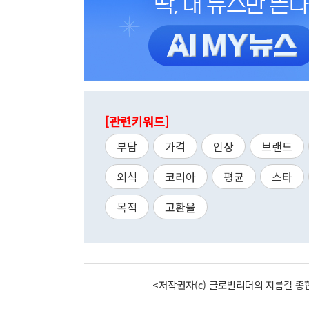
[관련키워드]
부담
가격
인상
브랜드
외식
코리아
평균
스타
목적
고환율
<저작권자(c) 글로벌리더의 지름길 종합