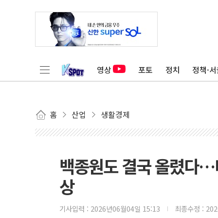
영상
포토
정치
정책·서
홈
산업
생활경제
백종원도 결국 올렸다…더
상
기사입력 :
2026년06월04일 15:13
최종수정 :
20