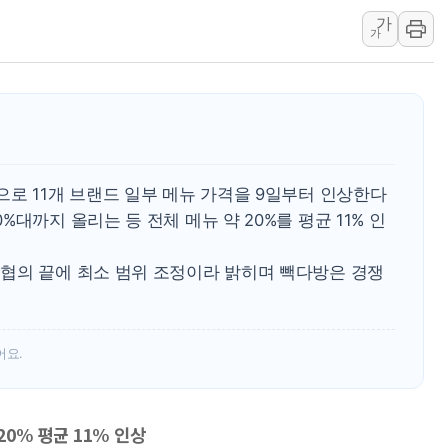
李 "해남 태양광, 대한민국 다음 100년 밑거
가
가
李 대통령, '6시간 마라톤 부동산 2차 회의'
트럼프, 中 겨냥 폴리실리콘 관세 15% 부과
[사진] 빈살만과 에르도안의 만남
이란와이어 "이란 최고지도자 위독…곧 사망
남동발전, 해남군에 국내 최대 규모 400MW 
[인도증시] 중동 불안 속 유가 상승에 소폭 하락
로 11개 브랜드 일부 메뉴 가격을 9일부터 인상한다
대까지 올리는 등 전체 메뉴 약 20%를 평균 11% 인
협의 끝에 최소 범위 조정이라 밝히며 빽다방은 경쟁
어요.
0% 평균 11% 인상