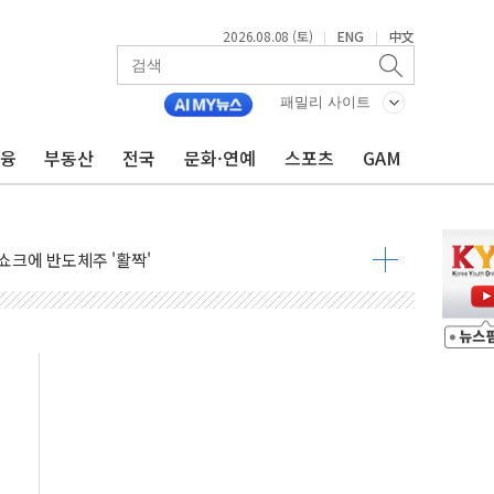
2026.08.08 (토)
ENG
中文
|
|
체결… 이스라엘·이란 위협에 맞설 자체 억지력 강화
패밀리 사이트
 다음 주"
령…트럼프 제동
금융
부동산
전국
문화·연예
스포츠
GAM
 이상 '올스톱'… 美 해상봉쇄 영향
개입했나" 촉각
용 쇼크에 반도체주 '활짝'
우려 후퇴…나스닥 선물 1%대 상승
…9월 금리 인상 기대 후퇴
체결
라우드플레어·태양광주↑ VS 트레이드데스크·웬디스↓
종자 7359명 끝까지 찾겠다"
 톤 낮춰
항시 '시끌'