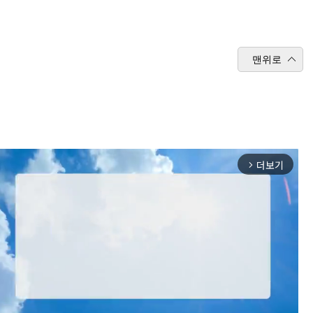
맨위로
더보기
arrow_forward_ios