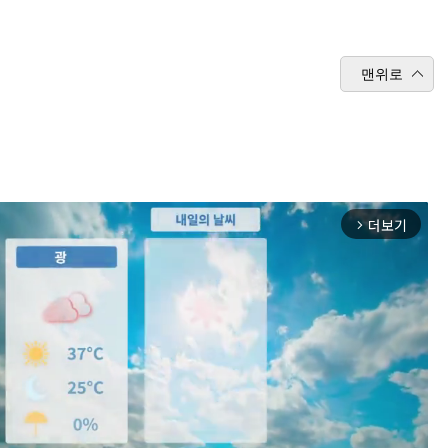
맨위로
더보기
arrow_forward_ios