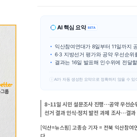
AI 핵심 요약
BETA
익산참여연대가 8일부터 11일까지 
6·3 지방선거 평가와 공약 우선순위
결과는 16일 발표해 인수위에 전달할
AI가 자동 생성한 요약으로 정확하지 않을 수 있
!
8~11일 시민 설문조사 진행…공약 우선순
선거 결과 인식·정치 발전 과제 조사…결과
[익산=뉴스핌] 고종승 기자 = 전북 익산참여
다.