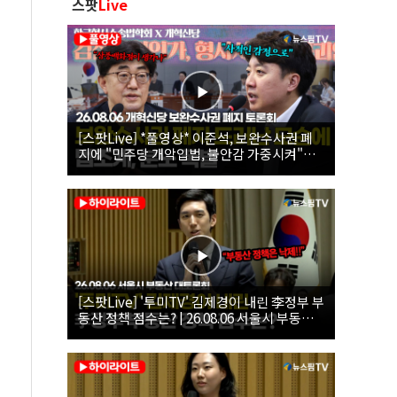
스팟
Live
[스팟Live] *풀영상* 이준석, 보완수사권 폐
지에 "민주당 개악입법, 불안감 가중시켜"｜
26.08.06 개혁신당 보완수사권 폐지 토론회
[스팟Live] '투미TV' 김제경이 내린 李정부 부
동산 정책 점수는? | 26.08.06 서울시 부동산
대토론회