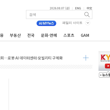
2026.08.07 (금)
ENG
中文
|
|
패밀리 사이트
금융
부동산
전국
문화·연예
스포츠
GAM
 상승… "2분기 기업 순이익 21% 증가" 전망
 나토 회원국 공격 검토… 거짓 깃발 작전"
재회…로봇·AI 데이터센터·모빌리티 구체화
·아이온큐·도어대시↑ VS 샌디스크·피그마·앱러빈↓
 반대…상법·자본시장법 개정 논의"
 차익실현 속 혼조세...웨스턴디지털·샌디스크↓
에 긴급 안보 점검회의
호르무즈 재개방 기대에 강세
조까지, 상승...호실적 보고 기업 상승세 뚜렷
인 '사파리' 공격… 시민들 공포감 극대화 전략
' 임시 주총 기대감에 홀로 상한가…마진 잔액은 사상 최고