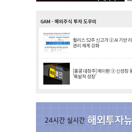
GAM
- 해외주식 투자 도우미
퀄리스 52주 신고가 ② AI 기반 
관리 체계 강화
[홍콩 대장주] 메이퇀 ③ 신성장
'폭발적 성장'