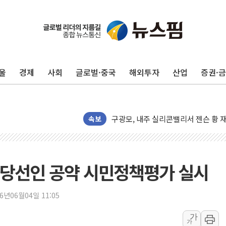
울
경제
사회
글로벌·중국
해외투자
산업
증권·
유럽증시, 견조한 실적 소화하며 대부분
리투아니아 국방 "러, 우크라 드론으로
구광모, 내주 실리콘밸리서 젠슨 황 
뉴욕증시 개장 전 특징주...모더나
속보
김정관 장관 "영업이익 N% 성과급
뉴욕증시 프리뷰, 미 주가선물 AI주
청와대, 북한 단거리 탄도미사일 발사
 당선인 공약 시민정책평가 실시
금값 7주 만에 최고…美 고용 둔화·
[인도증시] 중동 긴장 완화에 실적 호
26년06월04일 11:05
러, 1인칭시점 드론으로 우크라 민간
가
가
[베트남 증시] 지수 하락 속 'DGC