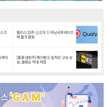
Mute
리스크
퀄리스 52주 신고가 ① 어닝서프라이즈
에 월가 환호
 동력의
[홍콩 대장주] 메이퇀② 실적은 고속 상
승, 밸류는 역대 저점