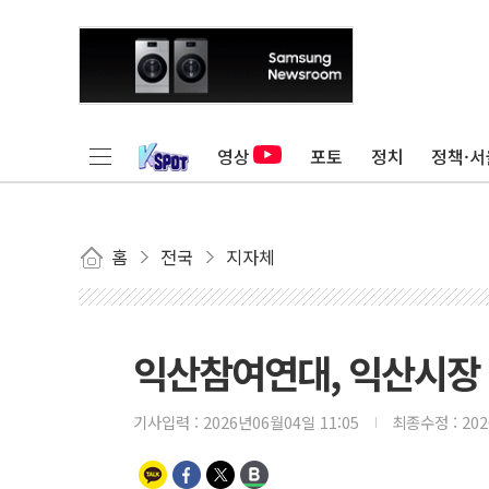
영상
포토
정치
정책·서
홈
전국
지자체
익산참여연대, 익산시장
기사입력 :
2026년06월04일 11:05
최종수정 :
20