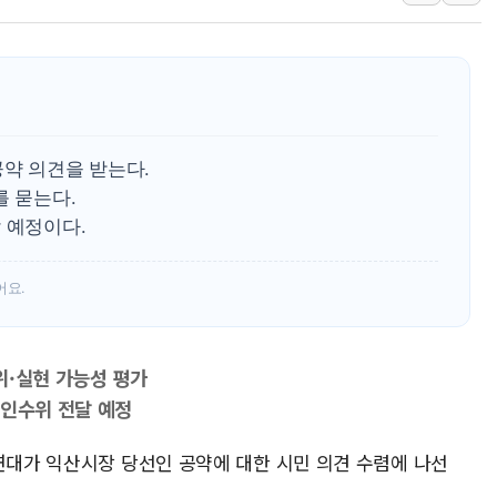
'월가의 황제' 다이먼 "금융시장 레
양주 섬유염색공장서 화재 1명 중상…
김정관 산업부 장관 "주 52시간 손봐
해군 1함대 창설 80주년…지역과 함께
[3보] 북, 원산서 동해로 단거리 탄도
공약 의견을 받는다.
우크라 드론 전술, 중남미 콜롬비아에
를 묻는다.
 예정이다.
동해해경, 독도 해상서 부유물 감긴 
주한미군 "오산기지 누출, 백린 아닌 
어요.
구미 폐염산처리업체서 불 2시간30여
위·실현 가능성 평가
 인수위 전달 예정
연대가 익산시장 당선인 공약에 대한 시민 의견 수렴에 나선