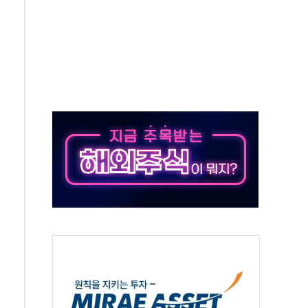
버리지 위험수위…숨은 차입이 더 큰 변수"
대응 1단계 진압 중
야, 경쟁상대 中과 비교해야"
하는 '선봉'의 대민 봉사
미사일 1발 발사… 올해 10번째·42일 만 도발
 새 안보 위기… 반군·마약카르텔이 습득해 전투 활용
어선 구조
무해한 표면 부식 물질"
분만에 진화...외국인 노동자 숨져