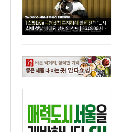
[스팟Live] "전셋집 구하려다 월세 선택"...사
회에 첫발 내디딘 청년의 한탄 | 26.08.06 서울
시 부동산 대토론회