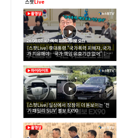
스팟
Live
[스팟Live] 李대통령 "국가폭력 피해자, 국가
가 치유해야…국가 책임 유효기간 없어"｜
26.08.07 국가폭력 피해자 위로 오찬
[스팟Live] 일상에서 장점이 더 돋보이는 '전
기 패밀리 SUV' 볼보 EX90