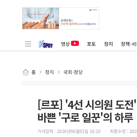
영상
포토
정치
정책·서
홈
정치
국회·정당
[르포] '4선 시의원 도
바쁜 '구로 일꾼'의 하루
기사입력 :
2026년06월02일 16:10
최종수정 :
20