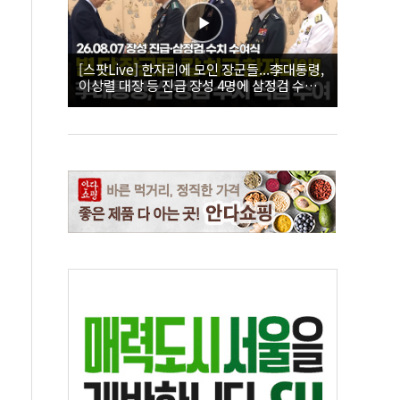
[스팟Live] 한자리에 모인 장군들...李대통령,
이상렬 대장 등 진급 장성 4명에 삼정검 수치
직접 수여｜26.08.07 장성 진급·삼정검 수치
수여식