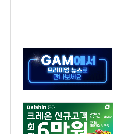
중 완화 전환점"
적 공급 확대·속도전 총력"
 급등
않아"