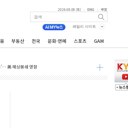
2026.08.08 (토)
ENG
中文
|
|
낮아지며 상승… STOXX 600 지수는 나흘 연속 최고치
세
패밀리 사이트
엘·이란 위협에 맞설 자체 억지력 강화
금융
부동산
전국
문화·연예
스포츠
GAM
동
톱'… 美 해상봉쇄 영향
각
체주 '활짝'
스닥 선물 1%대 상승
상 기대 후퇴
·태양광주↑ VS 트레이드데스크·웬디스↓
 끝까지 찾겠다"