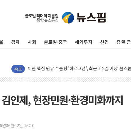
유럽증시, 美 고용 예상 밖 부진에 연준 금리 인상 가능성 
미 연준 매파 기세 꺾이나…고용 감소에 9월 동결 전망 우
[종합] 이슬람 수니파 3국, '공동방위협정' 체결… 이스라
울
경제
사회
글로벌·중국
해외투자
산업
증권·
트럼프, 백신·자폐증 행정명령 검토…"이르면 다음 주"
美 항소법원, 백악관 무도회장 공사 중단 명령…트럼프 제
이란 핵심 원유 수출항 '하르그섬', 최근 1주일 이상 '올스
美 고용 쇼크에 엔화 장중 급등…시장은 "또 개입했나" 촉
속보
[AI MY 뉴스] 뉴욕 반도체주 프리뷰...美 고용 쇼크에 반도
뉴욕증시 프리뷰, 美 고용 쇼크에 금리 인상 우려 후퇴…나
[종합] 美 7월 고용 2만3000명 감소 '쇼크'…9월 금리 인
전' 김인제, 현장민원·환경미화까지
[사진] 이슬람 수니파 3개국, 공동방위협정 체결
뉴욕증시 개장 전 특징주...아틀라시안·클라우드플레어
보훈부, 미 DPAA와 MOU… "6·25 미군 실종자 7359명
26년06월02일 16:10
트럼프 "금리 내려야"…파월 때와 달리 워시엔 톤 낮춰