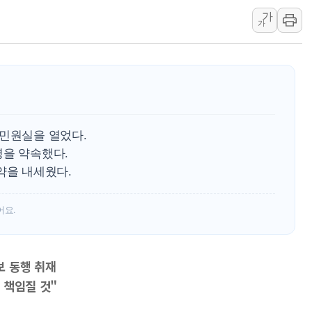
가
특정 정치인 측근 포항시 정책특보 내정설...포항시 '시끌'
가
李 "해남 태양광, 대한민국 다음 100년 밑거름…수도권 집
李 대통령, '6시간 마라톤 부동산 2차 회의' 주재… "전폭
트럼프, 中 겨냥 폴리실리콘 관세 15% 부과…美 태양광주
[사진] 빈살만과 에르도안의 만남
이란와이어 "이란 최고지도자 위독…곧 사망해도 놀랍지 
 민원실을 열었다.
영을 약속했다.
약을 내세웠다.
어요.
보 동행 취재
 책임질 것"