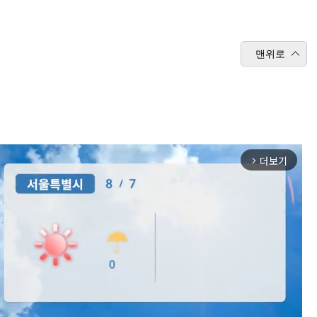
맨위로
더보기
arrow_forward_ios