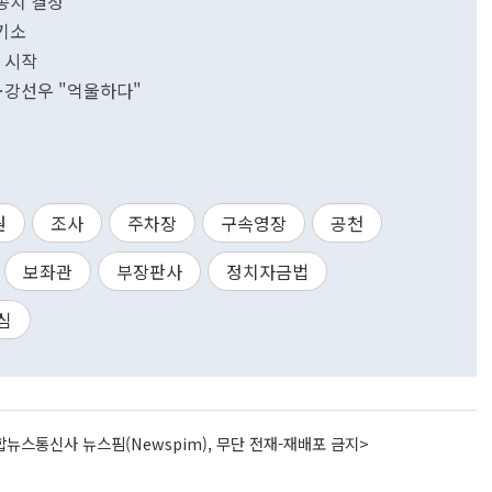
불송치 결정
속기소
일 시작
정…강선우 "억울하다"
원
조사
주차장
구속영장
공천
보좌관
부장판사
정치자금법
심
뉴스통신사 뉴스핌(Newspim), 무단 전재-재배포 금지>