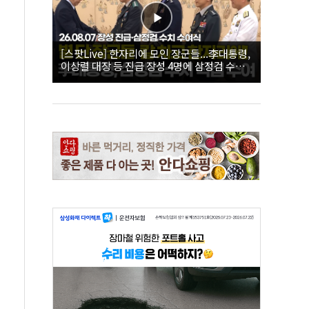
[스팟Live] 한자리에 모인 장군들...李대통령,
이상렬 대장 등 진급 장성 4명에 삼정검 수치
직접 수여｜26.08.07 장성 진급·삼정검 수치
수여식