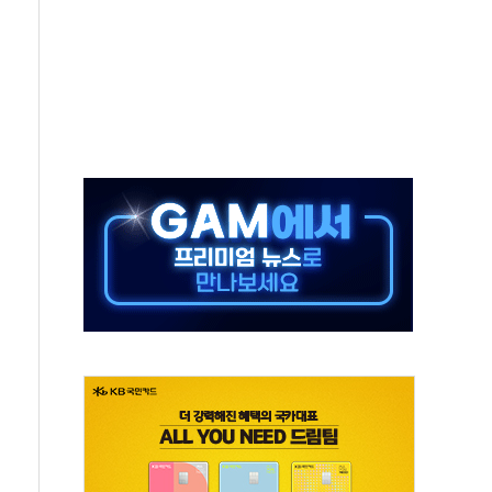
 주재… "전폭적 공급 확대·속도전 총력"
…美 태양광주 급등
해도 놀랍지 않아"
태양광 착공…여의도 1.6배 규모
...금융주 낙폭 커