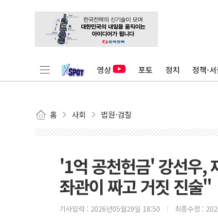
영상
포토
정치
정책·서
홈
사회
법원·검찰
'1억 공천헌금' 강선우
좌관이 짜고 거짓 진술"
기사입력 :
2026년05월29일 18:50
최종수정 :
20