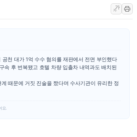
가
李 대통령, '6시간 마라톤 부동산 2차 회의'
가
트럼프, 中 겨냥 폴리실리콘 관세 15% 부과
[사진] 빈살만과 에르도안의 만남
이란와이어 "이란 최고지도자 위독…곧 사망
남동발전, 해남군에 국내 최대 규모 400MW 
[인도증시] 중동 불안 속 유가 상승에 소폭 하락
 공천 대가 1억 수수 혐의를 재판에서 전면 부인했다
 구속 후 번복됐고 호텔 차량 입출차 내역과도 배치된
관계 때문에 거짓 진술을 짰다며 수사기관이 유리한 정
어요.