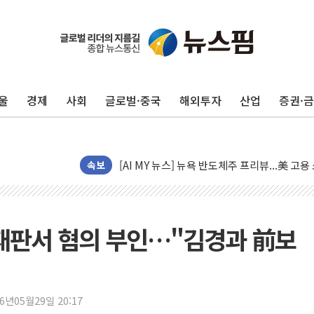
[종합] 이슬람 수니파 3국, '공동방위협정' 
트럼프, 백신·자폐증 행정명령 검토…"이르면
美 항소법원, 백악관 무도회장 공사 중단 명
울
경제
사회
글로벌·중국
해외투자
산업
증권·
이란 핵심 원유 수출항 '하르그섬', 최근 1주일
美 고용 쇼크에 엔화 장중 급등…시장은 "또 
[AI MY 뉴스] 뉴욕 반도체주 프리뷰...美 고
뉴욕증시 프리뷰, 美 고용 쇼크에 금리 인상 
속보
[종합] 美 7월 고용 2만3000명 감소 '쇼크'
[사진] 이슬람 수니파 3개국, 공동방위협정 
뉴욕증시 개장 전 특징주...아틀라시안·클
, 재판서 혐의 부인…"김경과 前보
보훈부, 미 DPAA와 MOU… "6·25 미군 실
트럼프 "금리 내려야"…파월 때와 달리 워시엔
특정 정치인 측근 포항시 정책특보 내정설...포
26년05월29일 20:17
李 "해남 태양광, 대한민국 다음 100년 밑거