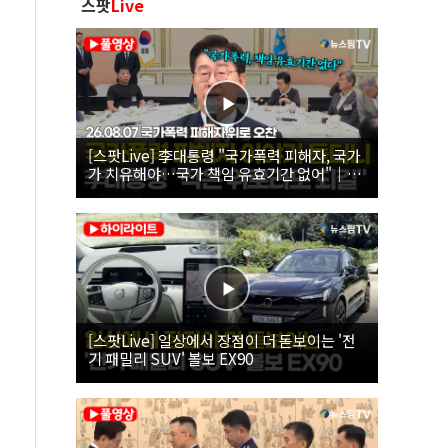
스팟
Live
[스팟Live] 李대통령 "국가폭력 피해자, 국가
가 치유해야…국가 책임 유효기간 없어"｜
26.08.07 국가폭력 피해자 위로 오찬
[스팟Live] 일상에서 장점이 더 돋보이는 '전
기 패밀리 SUV' 볼보 EX90