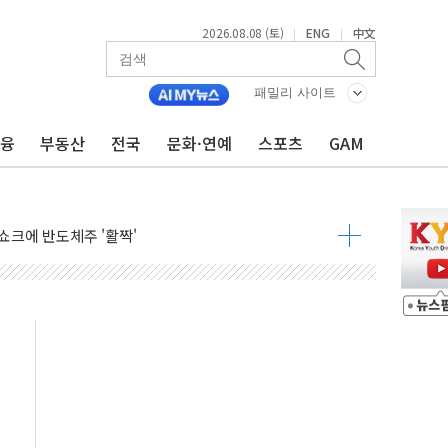
2026.08.08 (토)
ENG
中文
|
|
체결… 이스라엘·이란 위협에 맞설 자체 억지력 강화
 다음 주"
패밀리 사이트
령…트럼프 제동
금융
부동산
전국
문화·연예
스포츠
GAM
 이상 '올스톱'… 美 해상봉쇄 영향
개입했나" 촉각
용 쇼크에 반도체주 '활짝'
우려 후퇴…나스닥 선물 1%대 상승
…9월 금리 인상 기대 후퇴
체결
라우드플레어·태양광주↑ VS 트레이드데스크·웬디스↓
종자 7359명 끝까지 찾겠다"
 톤 낮춰
항시 '시끌'
름…수도권 집중 완화 전환점"