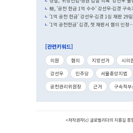
경찰, '위장전입·병원 갑질 의혹' 강선우 
檢, '공천 헌금 1억 수수' 강선우·김경 구
'1억 공천 헌금' 강선우·김경 1심 재판 29
'1억 공천헌금' 김경, 첫 재판서 혐의 인
[관련키워드]
의원
혐의
지방선거
시의
강선우
민주당
서울중앙지법
공천관리위원장
근거
구속적부
<저작권자(c) 글로벌리더의 지름길 종합