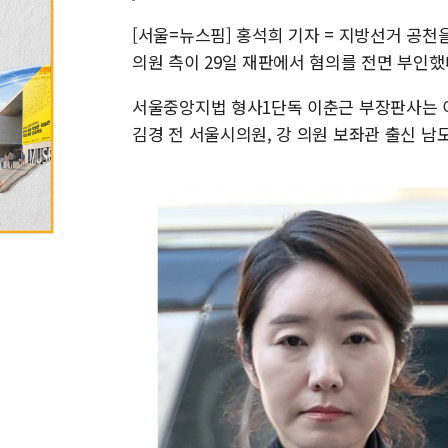
[서울=뉴스핌] 홍석희 기자 = 지방선거 공천
의원 측이 29일 재판에서 혐의를 전면 부인했
서울중앙지법 형사1단독 이춘근 부장판사는 이
김경 전 서울시의원, 강 의원 보좌관 출신 남모