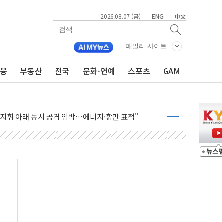
2026.08.07 (금)
ENG
中文
|
|
패밀리 사이트
금융
부동산
전국
문화·연예
스포츠
GAM
 AI 미션 챌린지' 성료
이의 날' 맞아 네이버와 대규모 프로모션
 지휘 아래 동시 공격 임박…에너지·항만 표적"
한 외국인 QR결제 서비스 확장 나선다
에이치바이오, 휴믹 흡수합병 완료"
트릭 철도신호 사업 인수 계약
 208명…누적 사망자 23명·가축 83만마리 폐사
와 손잡고 퀵커머스 확대
 유입…프리마켓 대형주 소폭 반등
'TACO' 조롱 "쇼외교...더 이상 필요 없다"
뚜기몰 대잔치' …경품·할인 혜택 풍성