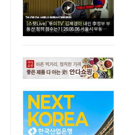
[스팟Live] '투미TV' 김제경이 내린 李정부 부
동산 정책 점수는? | 26.08.06 서울시 부동산
대토론회