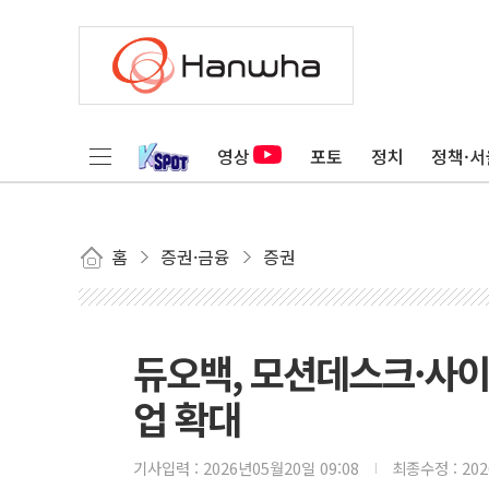
영상
포토
정치
정책·서
홈
증권·금융
증권
듀오백, 모션데스크·사
업 확대
기사입력 :
2026년05월20일 09:08
최종수정 :
20