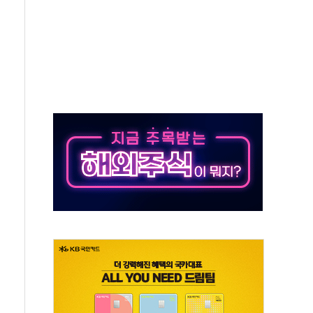
숨 고르기…매출 16% 늘고 영업이익은 제자리
, '직잭뷰티 페스타'…최대 91% 할인
천공항서 '팔도음식대전'
계층 위해 53억원 상당 통큰 기부
 제조업 '생계형 적합업종' 재지정...5년 더 보호
하에도 추가 완화 불확실성에 1.2% 하락 마감
] 李, 오늘 부동산 2차 회의 外
 된 '트래블카드'…휴가철 넘어 장기 고객 묶는다
 브랜드 모델 발탁… 부산 광안서 약국 팝업스토어 운영