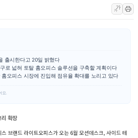
가
네이버, AI 투자로 
가
카카오스타일 지그재그
풀무원푸드앤컬처, 인
애경산업, 서울시 취약
중기부, 떡국·떡볶이떡
[브라질증시] 금리 인
을 출시한다고 20일 밝혔다
[뉴스핌 이 시각 PICK
구로 넓혀 토탈 홈오피스 솔루션을 구축할 계획이다
카드사 고객 유입 창구
 홈오피스 시장에 진입해 점유율 확대를 노리고 있다
제나벨, 배우 공승연
어요.
고리 확장
피스 브랜드 라이트오피스가 오는 6월 모션데스크, 사이드 테