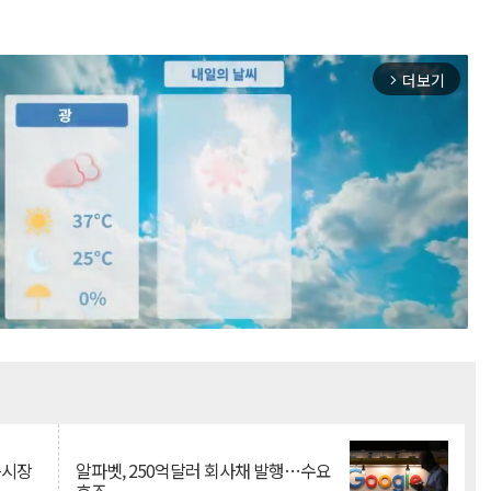
더보기
arrow_forward_ios
Mute
측시장
알파벳, 250억달러 회사채 발행…수요