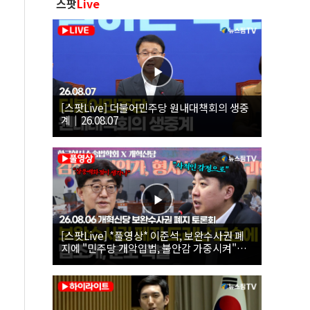
스팟
Live
[스팟Live] 더불어민주당 원내대책회의 생중
계｜26.08.07
[스팟Live] *풀영상* 이준석, 보완수사권 폐
지에 "민주당 개악입법, 불안감 가중시켜"｜
26.08.06 개혁신당 보완수사권 폐지 토론회