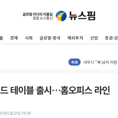
울
경제
사회
글로벌·중국
해외투자
산업
증권·
새온, '자율주행자동차
오에스피, '세계 고양
사우디 "북·남서 이란
GLN인터내셔널, 방
속보
에이치시티 "에이치엔
에스트래픽, LS 일렉
폭염에 하루 온열질환자
이드 테이블 출시…홈오피스 라인
세븐일레븐, 쿠팡이츠
[특징주] 저가 매수
이란 협상단장, 트럼프 
26년05월20일 09:08
오뚜기, '2026 오