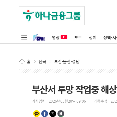
영상
포토
정치
정책·서
홈
전국
부산·울산·경남
부산서 투망 작업중 해상
기사입력 :
2026년05월20일 09:06
최종수정 :
20