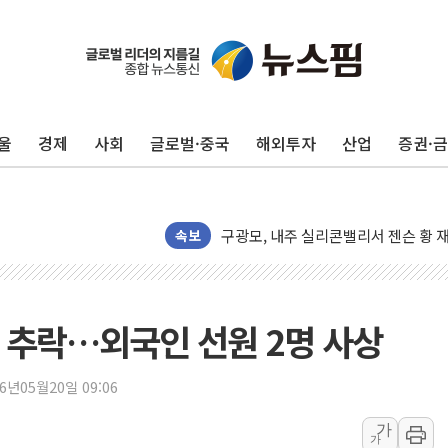
울
경제
사회
글로벌·중국
해외투자
산업
증권·
유럽증시, 견조한 실적 소화하며 대부분
리투아니아 국방 "러, 우크라 드론으로
구광모, 내주 실리콘밸리서 젠슨 황 
뉴욕증시 개장 전 특징주...모더나
속보
김정관 장관 "영업이익 N% 성과급
뉴욕증시 프리뷰, 미 주가선물 AI주
청와대, 북한 단거리 탄도미사일 발사
 추락…외국인 선원 2명 사상
금값 7주 만에 최고…美 고용 둔화·
[인도증시] 중동 긴장 완화에 실적 호
26년05월20일 09:06
러, 1인칭시점 드론으로 우크라 민간
가
가
[베트남 증시] 지수 하락 속 'DGC