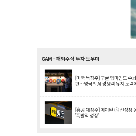
GAM
- 해외주식 투자 도우미
[미국 특징주] 구글 딥마인드 수
편…영국의 AI 경쟁력 유지 노력
[홍콩 대장주] 메이퇀 ③ 신성장
'폭발적 성장'