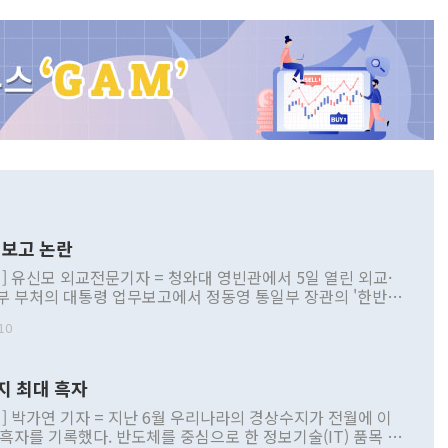
보고 논란
] 유신모 외교전문기자 = 청와대 영빈관에서 5일 열린 외교·
부 부처의 대통령 업무보고에서 정동영 통일부 장관의 '한반도
 구상'과 업무보고 발언이 논란을 빚고 있다. 이날 정 장관의
10
정부 내 조율을 거치지 않은 사안을 정책으로 추진하겠다고 공
는가 하면 사실 관계에 맞지 않은 설명도 있었다. 이재명 대통
로 신중을 기해 달라고 경고했고, 조현 외교부 장관은 '이상
지 최대 흑자
 근거한 비현실적 구상'이라는 비판을 내놨다. 그동안 정 장
책 관련 발언이 물의를 빚은 적은 여러 번 있지만 대통령과 유
] 박가연 기자 = 지난 6월 우리나라의 경상수지가 전월에 이
이 공개적으로 부정적 입장을 표명한 것은 이례적이다. 정 장
 흑자를 기록했다. 반도체를 중심으로 한 정보기술(IT) 품목 수