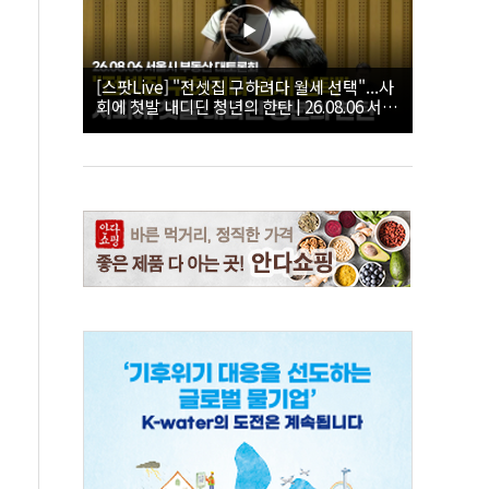
[스팟Live] "전셋집 구하려다 월세 선택"...사
회에 첫발 내디딘 청년의 한탄 | 26.08.06 서울
시 부동산 대토론회