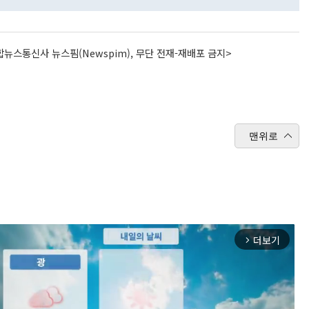
뉴스통신사 뉴스핌(Newspim), 무단 전재-재배포 금지>
맨위로
더보기
arrow_forward_ios