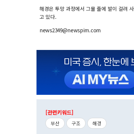
해경은 투망 과정에서 그물 줄에 발이 걸려 
고 있다.
news2349@newspim.com
[관련키워드]
부산
구조
해경