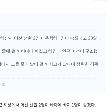
'월가의 황제' 다이먼 "금융시장 레
양주 섬유염색공장서 화재 1명 중상…
김정관 산업부 장관 "주 52시간 손봐
해군 1함대 창설 80주년…지역과 함께
[3보] 북, 원산서 동해로 단거리 탄도
해상서 어선 선원 2명이 추락해 1명이 숨졌다고 20일
우크라 드론 전술, 중남미 콜롬비아에
물 줄에 걸려 바다에 빠졌고 해경과 인근 어선이 구조했
동해해경, 독도 해상서 부유물 감긴 
주한미군 "오산기지 누출, 백린 아닌 
정에서 그물 줄에 발이 걸려 사고가 났다며 정확한 경위
구미 폐염산처리업체서 불 2시간30여
어요.
근 해상에서 어선 선원 2명이 바다에 빠져 1명이 숨졌다.