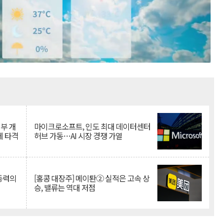
Mute
뇌부 개
마이크로소프트, 인도 최대 데이터센터
에 타격
허브 가동…AI 시장 경쟁 가열
 동력의
[홍콩 대장주] 메이퇀② 실적은 고속 상
승, 밸류는 역대 저점