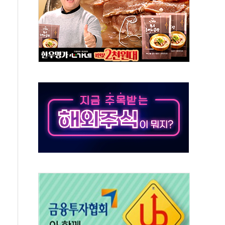
버리지 위험수위…숨은 차입이 더 큰 변수"
대응 1단계 진압 중
야, 경쟁상대 中과 비교해야"
하는 '선봉'의 대민 봉사
미사일 1발 발사… 올해 10번째·42일 만 도발
 새 안보 위기… 반군·마약카르텔이 습득해 전투 활용
어선 구조
무해한 표면 부식 물질"
분만에 진화...외국인 노동자 숨져