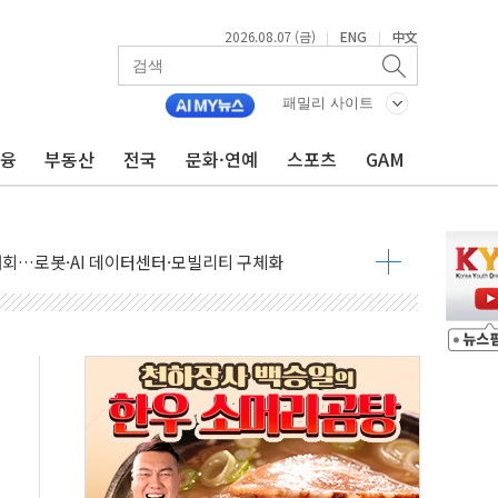
2026.08.07 (금)
ENG
中文
|
|
패밀리 사이트
금융
부동산
전국
문화·연예
스포츠
GAM
 상승… "2분기 기업 순이익 21% 증가" 전망
 나토 회원국 공격 검토… 거짓 깃발 작전"
재회…로봇·AI 데이터센터·모빌리티 구체화
·아이온큐·도어대시↑ VS 샌디스크·피그마·앱러빈↓
 반대…상법·자본시장법 개정 논의"
 차익실현 속 혼조세...웨스턴디지털·샌디스크↓
에 긴급 안보 점검회의
호르무즈 재개방 기대에 강세
조까지, 상승...호실적 보고 기업 상승세 뚜렷
인 '사파리' 공격… 시민들 공포감 극대화 전략
' 임시 주총 기대감에 홀로 상한가…마진 잔액은 사상 최고