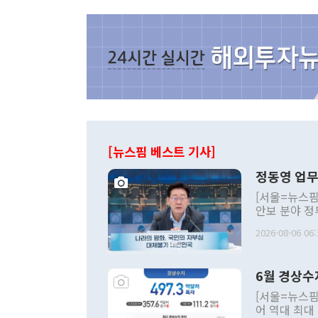
[뉴스핌 베스트 기사]
정동영 업무
[서울=뉴스핌
안보 분야 정
평화공존 발전
2026-08-06 06:
발언 중에는 
언한 것이 있
령은 공개적으
6월 경상수
주의적 희망에
관의 대북 정
[서울=뉴스핌
관 부처 장관
어 역대 최대