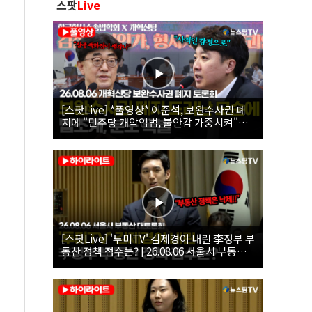
스팟
Live
[스팟Live] *풀영상* 이준석, 보완수사권 폐
지에 "민주당 개악입법, 불안감 가중시켜"｜
26.08.06 개혁신당 보완수사권 폐지 토론회
[스팟Live] '투미TV' 김제경이 내린 李정부 부
동산 정책 점수는? | 26.08.06 서울시 부동산
대토론회