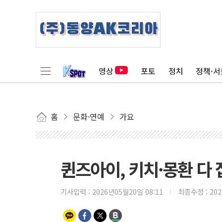
영상
포토
정치
정책·서
홈
문화·연예
가요
퀸즈아이, 키치·몽환 다
기사입력 :
2026년05월20일 08:11
최종수정 :
20