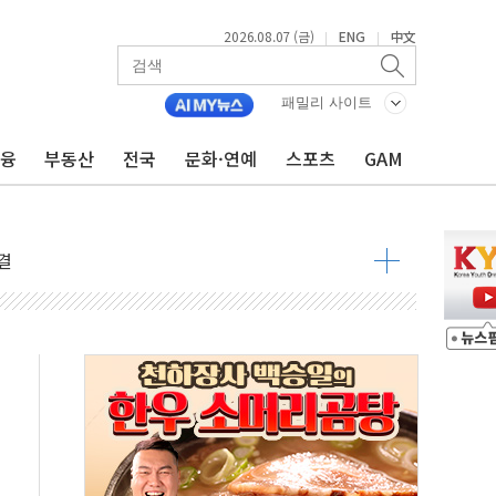
2026.08.07 (금)
ENG
中文
|
|
주일 이상 '올스톱'… 美 해상봉쇄 영향
개입했나" 촉각
패밀리 사이트
용 쇼크에 반도체주 '활짝'
금융
부동산
전국
문화·연예
스포츠
GAM
우려 후퇴…나스닥 선물 1%대 상승
…9월 금리 인상 기대 후퇴
체결
라우드플레어·태양광주↑ VS 트레이드데스크·웬디스↓
종자 7359명 끝까지 찾겠다"
 톤 낮춰
항시 '시끌'
름…수도권 집중 완화 전환점"
 주재… "전폭적 공급 확대·속도전 총력"
…美 태양광주 급등