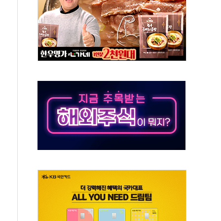
해도 놀랍지 않아"
태양광 착공…여의도 1.6배 규모
...금융주 낙폭 커
부정책 아냐" 해명
~9일 최대 100mm 호우
체결… 수니파 국가들의 새 안보 협력 구도