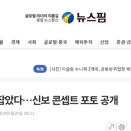
이란의 핵심 원유 수출항 '하르그섬', 최근 1
美 고용 쇼크에 엔화 장중 급등…시장은 "또 
[AI MY 뉴스] 뉴욕 반도체주 프리뷰...美 고
울
경제
사회
글로벌·중국
해외투자
산업
증권·
뉴욕증시 프리뷰, 美 고용 쇼크에 금리 인상 
[종합] 美 7월 고용 2만3000명 감소 '쇼크'
[사진] 이슬람 수니파 3개국, 공동방위협정 
뉴욕증시 개장 전 특징주...아틀라시안·클
속보
보훈부, 미 DPAA와 MOU… "6·25 미군 실
트럼프 "금리 내려야"…파월 때와 달리 워시엔
특정 정치인 측근 포항시 정책특보 내정설...포
 잡았다…신보 콘셉트 포토 공개
李 "해남 태양광, 대한민국 다음 100년 밑거
李 대통령, '6시간 마라톤 부동산 2차 회의'
26년05월20일 08:11
트럼프, 中 겨냥 폴리실리콘 관세 15% 부과
가
가
[사진] 빈살만과 에르도안의 만남