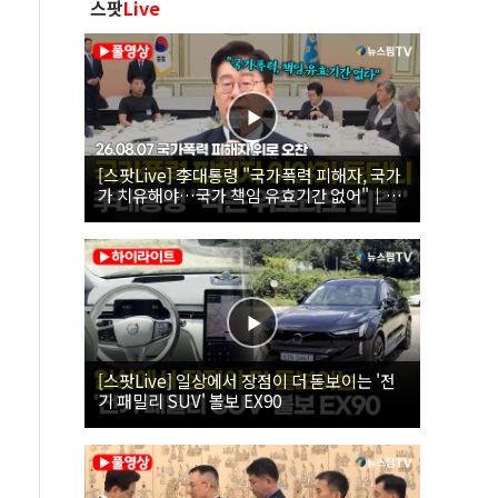
스팟
Live
[스팟Live] 李대통령 "국가폭력 피해자, 국가
가 치유해야…국가 책임 유효기간 없어"｜
26.08.07 국가폭력 피해자 위로 오찬
[스팟Live] 일상에서 장점이 더 돋보이는 '전
기 패밀리 SUV' 볼보 EX90