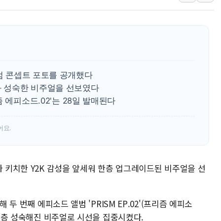
이란와이어 "이란 최고지도자 위독…곧 사망
남동발전, 해남군에 국내 최대 규모 400MW 
[인도증시] 중동 불안 속 유가 상승에 소폭 하락
황희 '폐버스 청년주택' SNS 글 역풍에 "정
폭염 누그러지고 가뭄 숙지나...경북동해안권 8
앨범 콘셉트 포토를 공개했다
사우디·튀르키예·파키스탄, '공동방위협정' 
과 성숙한 비주얼을 선보였다
리즘 에피소드.02'는 28일 발매된다
어요.
가 키치한 Y2K 감성을 앞세워 한층 업그레이드된 비주얼을 선
 두 번째 에피소드 앨범 'PRISM EP.02'(프리즘 에피소
 한층 성숙해진 비주얼로 시선을 집중시켰다.