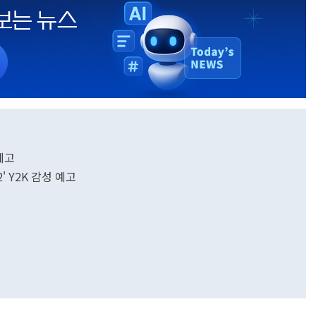
예고
 Y2K 감성 예고