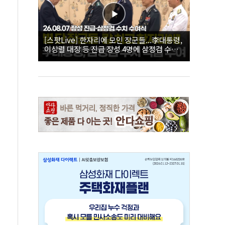
[스팟Live] 한자리에 모인 장군들...李대통령,
이상렬 대장 등 진급 장성 4명에 삼정검 수치
직접 수여｜26.08.07 장성 진급·삼정검 수치
수여식