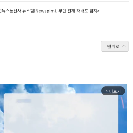
뉴스통신사 뉴스핌(Newspim), 무단 전재-재배포 금지>
맨위로
더보기
arrow_forward_ios