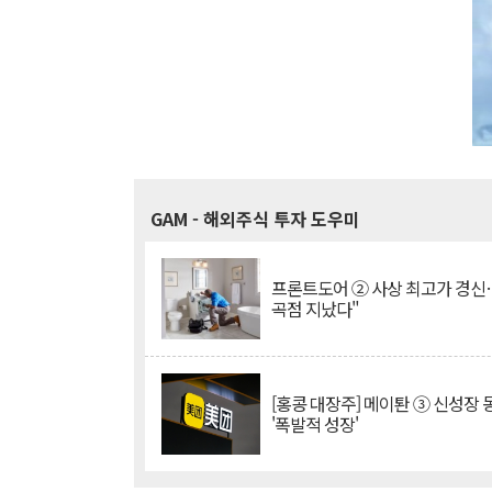
GAM
- 해외주식 투자 도우미
프론트도어 ② 사상 최고가 경신
곡점 지났다"
[홍콩 대장주] 메이퇀 ③ 신성장
'폭발적 성장'