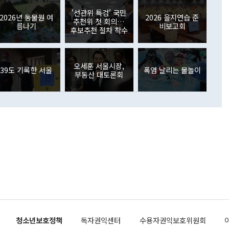
월(369억9000만달러)을 넘어선 것이다. 직접투자에서는 내국
원에서 (참석을) 검토하고 있다"고 발언한 데 대해서도 조 장관
가 80억1000만달러, 외국인의 국내투자가 46억3000만달러
'선관위 특검' 국민
외교부의 몫"이라며 "아직 거기까지 진도가 나가지 않았다"고
2026년 동물원 여
2026 을지연습 준
. 증권투자에서는 외국인의 국내 주식 매도세가 이어졌다. 외
추천위 첫 회의…
름나기
비보고회
장관이 이날 소개한 대북 구상과 설명은 정부 내 조율을 거치지
주식 투자는 차익실현 매도 등의 영향으로 316억1000만달러
후보추천 절차 착수
서 문제가 있다. 특히 주적 표현 대체와 국호 사용, 9·19 군
(-310억5000만달러)에 이어 역대 최대 순매도 기록을 다시
 4자회담 추진 등은 통일부 장관이 결정할 사안이 아니어서 월
국인의 국내 채권투자는 세계국채지수(WGBI) 자금 유입에도
이 나오고 있다. 이 대통령은 정 장관의 업무보고를 듣고 난
도래 영향으로 증가 폭이 줄어든 52억9000만달러를 기록했
무보고에 발표했다고 승인난 건 아니다"라고 재차 확인했다. 정
오세훈 서울시장,
 해외 증권투자는 주식을 중심으로 35억6000만달러 증가했
39도 기록한 서울
폭염 날리는 물놀이
부동산 대토론회
통은 "정 장관의 발언 내용은 대부분 국가안전보장회의(NSC)
newspim.com
된 사안이 아닌 정 장관의 개인적 생각에 가깝다"며 "안보 관
이 정부의 공식 정책이 아닌 사안을 추진하겠다고 업무보고를
 면전에서 '국군통수권자가 나서야 한다'고 주장한 것은 심각
 5일 청와대 영빈관에서 열린 통일
 외교 안보 부처 업무보고에서 발언하고 있다. [사진=청와대]
장이 현 시점에서 이미 참고가 될 수 없는 과거의 경험 또는 사
식에 기반하고 있다는 것이다. 정 장관이 주장하는 구상은 급
 있는 북한의 전략과 한반도 및 국제 정세를 전혀 반영하지
 비판이 제기되고 있다. 정 장관이 "흘러간 선(先)비핵화만
현실을 바꾸지 못한다"고 언급한 것은 지금까지의 대북 접근
 있다. 북핵 위기 발발 이후 지금까지 모든 핵 협상에서 한국
북한에 선비핵화를 공식적으로 요구한 적이 없기 때문이다. 지
 협상은 북한의 비핵화 조치에 한·미가 상응하는 대가를 제
로 이뤄졌다. 1994년 북·미 제네바 기본합의는 핵시설 동결
청소년보호정책
독자권익센터
수용자권익보호위원회