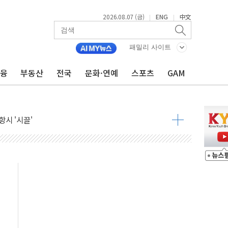
2026.08.07 (금)
ENG
中文
|
|
9월 금리 인상 기대 후퇴
결
패밀리 사이트
라우드플레어·태양광주↑ VS 트레이드데스크·웬디스↓
금융
부동산
전국
문화·연예
스포츠
GAM
자 7359명 끝까지 찾겠다"
 톤 낮춰
항시 '시끌'
름…수도권 집중 완화 전환점"
주재… "전폭적 공급 확대·속도전 총력"
…美 태양광주 급등
도 놀랍지 않아"
태양광 착공…여의도 1.6배 규모
...금융주 낙폭 커