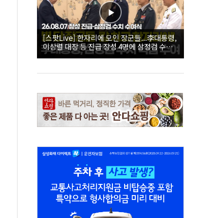
[스팟Live] 한자리에 모인 장군들...李대통령,
이상렬 대장 등 진급 장성 4명에 삼정검 수치
직접 수여｜26.08.07 장성 진급·삼정검 수치
수여식