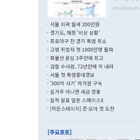
관의 무리한 
출 호조로 월
다. [정동영 통일부 장관이 지난달 23일 오후 서울 종로구 정부서울청사에
2026-08-06 08:
료=한국은행] 한국은행이 6일 발표한 '2026년 6월 국제수지(잠정)'에
서 취임 1주년 
면 지난 6월
부 장관 권한
1000만달러
서울 외곽 월세 200만원
발전 구상'을
이에 따라 올
적 갈등 해결
경기도, 재정 '비상 상황'
했다. 경상수
결과 혐오의 
9000만달러
프로야구 전 경기 폭염 취소
년간의 CVI
지 기준 상품
고령 취업자 첫 1000만명 돌파
무너졌다고도 
며 월간 기준
현실을 바꾸는
달러로 38.
화물선 운임 3주만에 최고
를 평화 체제
196.9% 급
검찰 수사권, 72년만에 막 내려
함께 4자 대
수출은 160
지만 이 대통
서울 첫 폭염중대경보
(18.6%) 
화공존 정책이
했다. 통관 기
'300억 사기' 차가원 구속
다"고 지적했
(16.4%)
투리가 잡혀 
실거주 아니면 세금 껑충
월(-10억9
쁜 상황이 초
증가와 유류할
실적 발표 앞둔 스페이스X
9·19 군사
기록했지만 
[히든스테이지] 즌·오아 첫 도전
"우리의 선의
로 전환됐다.
으로 약간의 의문
를 기록해 전
관은 업무보고
는 배당수입
주의에 근거한
줄면서 25억
[주요포토]
라며 "여러분
억1000만달
이 9월 러시