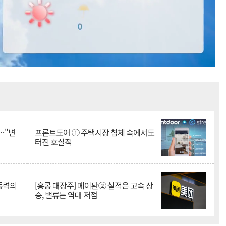
Mute
…"변
프론트도어 ① 주택시장 침체 속에서도
터진 호실적
 동력의
[홍콩 대장주] 메이퇀② 실적은 고속 상
승, 밸류는 역대 저점