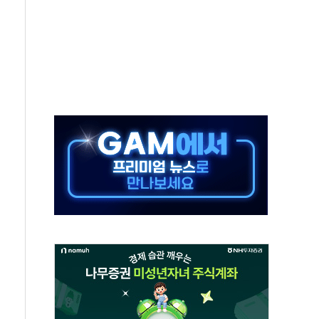
정책 아냐" 해명
~9일 최대 100mm 호우
결… 수니파 국가들의 새 안보 협력 구도
비온 59㎡ 18억원대
-서울시 '정책 엇박자'
생애최초만 경쟁 치열
래·ETF 매수에도 고유가·금리·입법 지연 '삼중 부담'