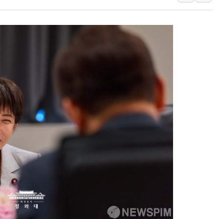
황희 '폐버스 청년주택' SNS 글 역풍에 "정부
폭염 누그러지고 가뭄 숙지나...경북동해안권 8
사우디·튀르키예·파키스탄, '공동방위협정' 체
신길동 신축도 3.3㎡당 7250만원…써밋 클라
용산공원·그린벨트로 또 충돌…반복되는 국토부
[AI 부동산 투데이] 특공 전략도 '극과 극'…
[코인시황] 비트코인 6만4000달러대 횡보…고