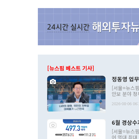
[뉴스핌 베스트 기사]
정동영 업무
[서울=뉴스핌
안보 분야 정
평화공존 발전
2026-08-06 06:
발언 중에는 
언한 것이 있
령은 공개적으
6월 경상수
주의적 희망에
관의 대북 정
[서울=뉴스핌
관 부처 장관
어 역대 최대