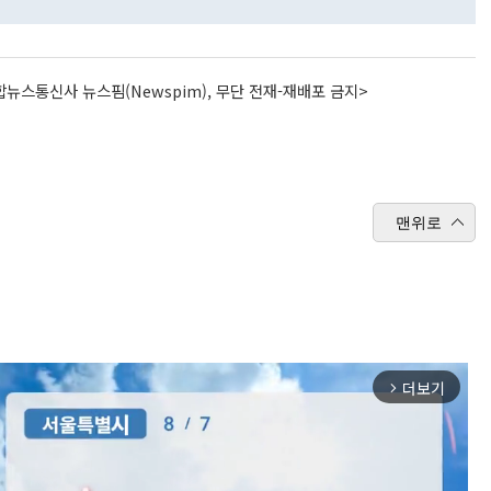
뉴스통신사 뉴스핌(Newspim), 무단 전재-재배포 금지>
맨위로
더보기
arrow_forward_ios