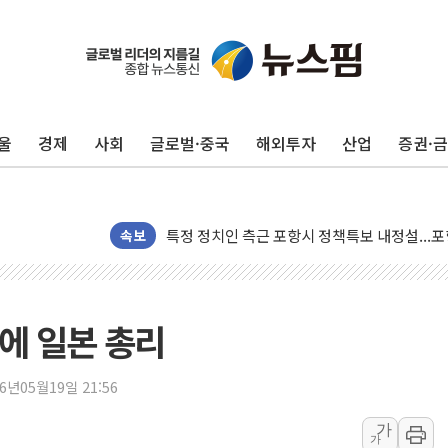
[종합] 美 7월 고용 2만3000명 감소 '쇼크'…
[사진] 이슬람 수니파 3개국, 공동방위협정 체
뉴욕증시 개장 전 특징주...아틀라시안·클
울
경제
사회
글로벌·중국
해외투자
산업
증권·
보훈부, 미 DPAA와 MOU… "6·25 미군 실종
트럼프 "금리 내려야"…파월 때와 달리 워시엔
특정 정치인 측근 포항시 정책특보 내정설...포
속보
李 "해남 태양광, 대한민국 다음 100년 밑거
李 대통령, '6시간 마라톤 부동산 2차 회의' 
트럼프, 中 겨냥 폴리실리콘 관세 15% 부과
에 일본 총리
[사진] 빈살만과 에르도안의 만남
이란와이어 "이란 최고지도자 위독…곧 사망해
26년05월19일 21:56
남동발전, 해남군에 국내 최대 규모 400MW 
[인도증시] 중동 불안 속 유가 상승에 소폭 하락
가
가