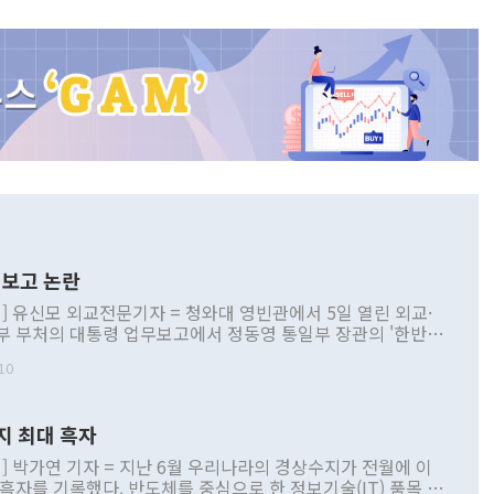
보고 논란
] 유신모 외교전문기자 = 청와대 영빈관에서 5일 열린 외교·
부 부처의 대통령 업무보고에서 정동영 통일부 장관의 '한반도
 구상'과 업무보고 발언이 논란을 빚고 있다. 이날 정 장관의
10
정부 내 조율을 거치지 않은 사안을 정책으로 추진하겠다고 공
는가 하면 사실 관계에 맞지 않은 설명도 있었다. 이재명 대통
로 신중을 기해 달라고 경고했고, 조현 외교부 장관은 '이상
지 최대 흑자
 근거한 비현실적 구상'이라는 비판을 내놨다. 그동안 정 장
책 관련 발언이 물의를 빚은 적은 여러 번 있지만 대통령과 유
] 박가연 기자 = 지난 6월 우리나라의 경상수지가 전월에 이
이 공개적으로 부정적 입장을 표명한 것은 이례적이다. 정 장
 흑자를 기록했다. 반도체를 중심으로 한 정보기술(IT) 품목 수