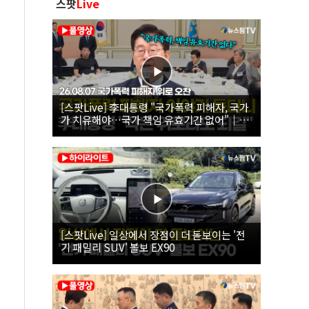
스팟
Live
[스팟Live] 李대통령 "국가폭력 피해자, 국가
가 치유해야…국가 책임 유효기간 없어"｜
26.08.07 국가폭력 피해자 위로 오찬
[스팟Live] 일상에서 장점이 더 돋보이는 '전
기 패밀리 SUV' 볼보 EX90