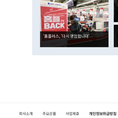
였던 올해 3
며 "정부 차
인의 해외투자
은 "그것은 
각각 증가했다
잘랐다. 정 
국인의 국내 
않았다는 점에
감소하며 전월
사합의 복원,
경신했다. 외
권이라는 지적
분기 말 만기
뒤 "여기 업
다. 내국인의
'홈플러스, '다시 영업합니다'
부의 한 소식
다. eoyn2@
를 거쳐 결정
련 부처 장관
하고 대통령의
한 문제"라고 지적했다. 이재명 대통령이
외교 국방 등
2026.08.05 ◆시대착오적 접근, 대북 인식 오류 더욱 문제인 것은 정 장관
의 이같은 주
실과 다른 인
격히 변화하고
못하고 있다는
되뇌는 것은 
법을 호도하고
이나 미국은 
금까지의 북핵
회사소개
주요상품
사업제휴
개인정보취급방침
공하는 방식으