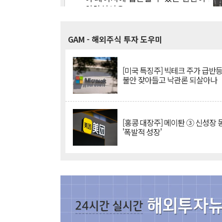
GAM
- 해외주식 투자 도우미
[미국 특징주] 빅테크 주가 급반등..
불안 잦아들고 낙관론 되살아나
[홍콩 대장주] 메이퇀 ③ 신성장
'폭발적 성장'