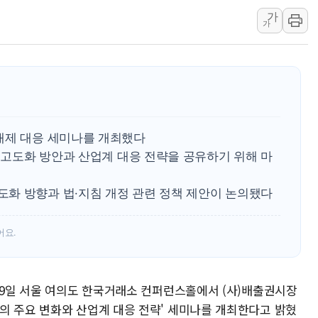
가
서울 중랑구 주택가서 흉기 난
가
李대통령 "결혼 때문에 손해 
여수 오동도 인근 해상서 모
추미애, '위안부' 피해자 기림
인천 선재도 갯벌서 해루질 중
인천서 말다툼 중 어머니 흉기
래제 대응 세미나를 개최했다
'화합' 꺼낸 김민석에 '뻔뻔
장 고도화 방안과 산업계 대응 전략을 공유하기 위해 마
화 방향과 법·지침 개정 관련 정책 제안이 논의됐다
어요.
 19일 서울 여의도 한국거래소 컨퍼런스홀에서 (사)배출권시장
의 주요 변화와 산업계 대응 전략' 세미나를 개최한다고 밝혔