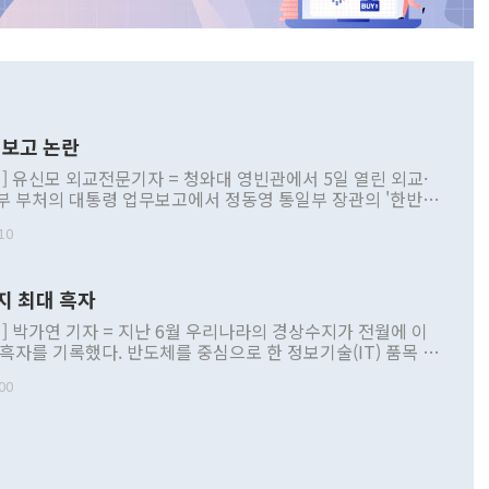
보고 논란
] 유신모 외교전문기자 = 청와대 영빈관에서 5일 열린 외교·
부 부처의 대통령 업무보고에서 정동영 통일부 장관의 '한반도
 구상'과 업무보고 발언이 논란을 빚고 있다. 이날 정 장관의
10
정부 내 조율을 거치지 않은 사안을 정책으로 추진하겠다고 공
는가 하면 사실 관계에 맞지 않은 설명도 있었다. 이재명 대통
로 신중을 기해 달라고 경고했고, 조현 외교부 장관은 '이상
지 최대 흑자
 근거한 비현실적 구상'이라는 비판을 내놨다. 그동안 정 장
책 관련 발언이 물의를 빚은 적은 여러 번 있지만 대통령과 유
] 박가연 기자 = 지난 6월 우리나라의 경상수지가 전월에 이
이 공개적으로 부정적 입장을 표명한 것은 이례적이다. 정 장
 흑자를 기록했다. 반도체를 중심으로 한 정보기술(IT) 품목 수
대북 접근법과 월권을 제어해야 한다는 목소리도 높아지고 있
간 상품수출이 처음으로 1000억달러를 넘어선 영향이다. [자
00
 따르
기자간담회를 하고 있다. [사진=통일부] 2026.07.23 ◆통일
 경상수지는 497억3000만달러 흑자로 집계됐다. 전월(386억
 넘어선 주장 정 장관은 이날 업무보고에서 '한반도 평화공존
)에 이어 두 달 연속 월간 기준 역대 최대 기록을 갈아치웠다.
 설명하면서 이재명 정부 2년차 핵심 과제로 상호 존중·평화
해 상반기 누적 경상수지 흑자는 1910억1000만달러를 기록
·핵 없는 한반도 등 3대 기본 방향을 제시했다. 정 장관은 "대
지 흑자를 견인한 것은 상품수지다. 6월 상품수지는 478억