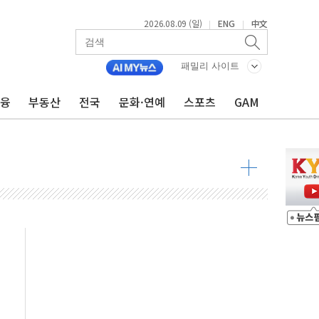
2026.08.09 (일)
ENG
中文
|
|
투입…고수온 양식장 복구·지원 '총력'
패밀리 사이트
산사태 주의보'...경북도, 호우 피해·통제구간 없어
금융
부동산
전국
문화·연예
스포츠
GAM
%p' 차 재역전 성공...金 45.42% vs 鄭 44.56%
·정청래·김민석 당대표 후보
 정청래에 승리...47.75% vs 42.08%
과 발표...김민석 47.75% 정청래 42.08%
표...김민석 45.09% 정청래 43.27% 송영길 11.63%
표...김민석 52.64% 정청래 39.89% 송영길 7.47%
0~8.14)
…공습 한계·탄약 부족 현실화
50㎜ 폭우…강원 동해안 강한 비 이어져
 환경미화원 수거차에 치여 사망