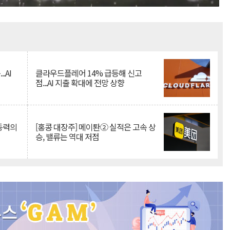
Mute
.AI
클라우드플레어 14% 급등해 신고
점...AI 지출 확대에 전망 상향
 동력의
[홍콩 대장주] 메이퇀② 실적은 고속 상
승, 밸류는 역대 저점