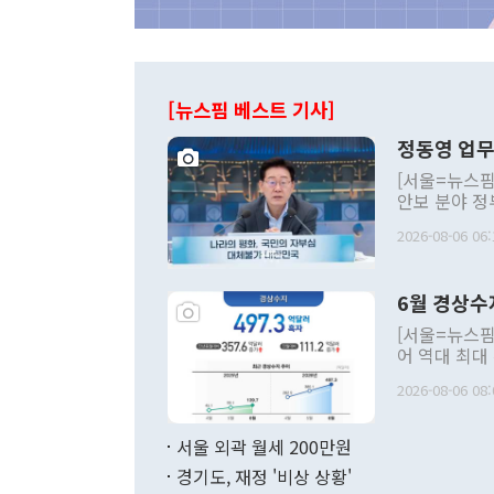
[뉴스핌 베스트 기사]
정동영 업무
[서울=뉴스핌
안보 분야 정
평화공존 발전
2026-08-06 06:
발언 중에는 
언한 것이 있
령은 공개적으
6월 경상수
주의적 희망에
관의 대북 정
[서울=뉴스핌
관 부처 장관
어 역대 최대
관의 무리한 
출 호조로 월
다. [정동영 통일부 장관이 지난달 23일 오후 서울 종로구 정부서울청사에
2026-08-06 08:
료=한국은행] 한국은행이 6일 발표한 '2026년 6월 국제수지(잠정)'에
서 취임 1주년 
면 지난 6월
부 장관 권한
1000만달러
서울 외곽 월세 200만원
발전 구상'을
이에 따라 올
적 갈등 해결
경기도, 재정 '비상 상황'
했다. 경상수