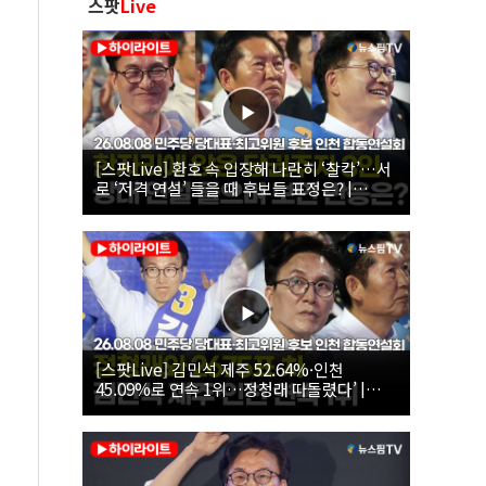
스팟
Live
[스팟Live] 환호 속 입장해 나란히 ‘찰칵’…서
로 ‘저격 연설’ 들을 때 후보들 표정은? |
26.08.08 더불어민주당 당대표·최고위원 후
보 인천 합동연설회
[스팟Live] 김민석 제주 52.64%·인천
45.09%로 연속 1위…정청래 따돌렸다’ |
26.08.08 더불어민주당 당대표·최고위원 후
보 인천 합동연설회