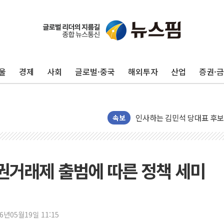
포항시 재난예산 40억 긴급 
울진·영덕 '호우특보'-포항 '
울
경제
사회
글로벌·중국
해외투자
산업
증권·
[종합] 김민석, 정청래에 '0.86
인천 합동연설회 나선 송영길
김민석, 2주차 제주·인천 경선서
인사하는 김민석 당대표 후보
속보
[속보] 민주, 제주·인천 경선 결
[속보] 민주, 인천 경선 결과 발
[속보] 민주, 제주 경선 결과 발
권거래제 출범에 따른 정책 세미
이번주 국내 주요 금융일정(8.1
美, 이란전 출구전략 만지작
강릉·동해·삼척 시간당 최대 
26년05월19일 11:15
폐기물 수거하다 참변…60대