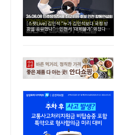
[스팟Live] 김민석 “누가 김민석보다 국정 방
향을 공유했나”…인천서 ‘대체불가’ 외쳤다 |
26.08.08 더불어민주당 당대표·최고위원 후
보 인천 합동연설회