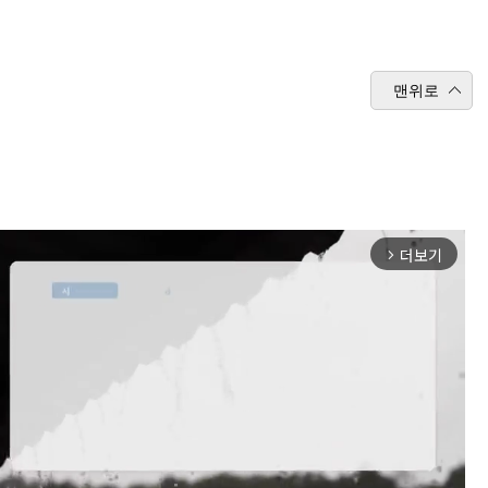
맨위로
더보기
arrow_forward_ios