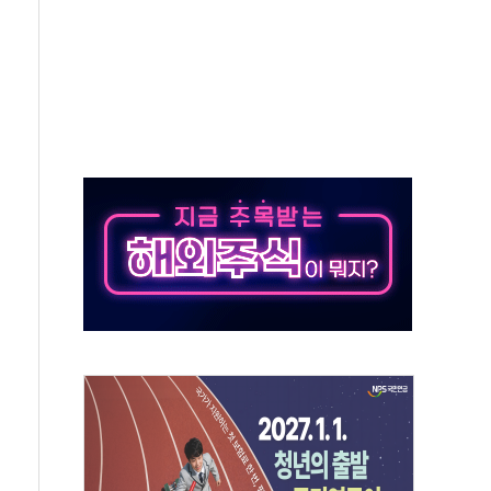
동…60대 남성 2명 숨져
보는 일 없게"…'결혼 페널티' 22개 과제 손본다
터보트 전복…1명 사망·1명 실종
의 날 참석..."국제적 시민 연대로 목소리 내야"
 실종 60대 나흘만에 숨진 채 발견
 살해 10대 아들 체포
' 받아친 정청래…제주 연설서 신경전 고조