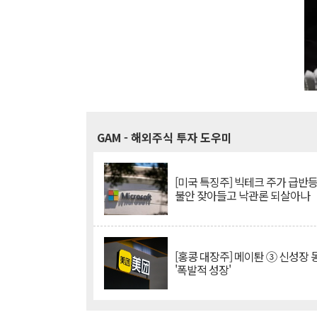
GAM
- 해외주식 투자 도우미
[미국 특징주] 빅테크 주가 급반등..
불안 잦아들고 낙관론 되살아나
[홍콩 대장주] 메이퇀 ③ 신성장
'폭발적 성장'