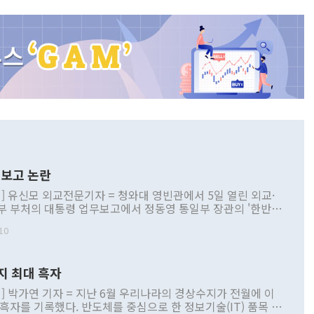
보고 논란
] 유신모 외교전문기자 = 청와대 영빈관에서 5일 열린 외교·
부 부처의 대통령 업무보고에서 정동영 통일부 장관의 '한반도
 구상'과 업무보고 발언이 논란을 빚고 있다. 이날 정 장관의
10
정부 내 조율을 거치지 않은 사안을 정책으로 추진하겠다고 공
는가 하면 사실 관계에 맞지 않은 설명도 있었다. 이재명 대통
로 신중을 기해 달라고 경고했고, 조현 외교부 장관은 '이상
지 최대 흑자
 근거한 비현실적 구상'이라는 비판을 내놨다. 그동안 정 장
책 관련 발언이 물의를 빚은 적은 여러 번 있지만 대통령과 유
] 박가연 기자 = 지난 6월 우리나라의 경상수지가 전월에 이
이 공개적으로 부정적 입장을 표명한 것은 이례적이다. 정 장
 흑자를 기록했다. 반도체를 중심으로 한 정보기술(IT) 품목 수