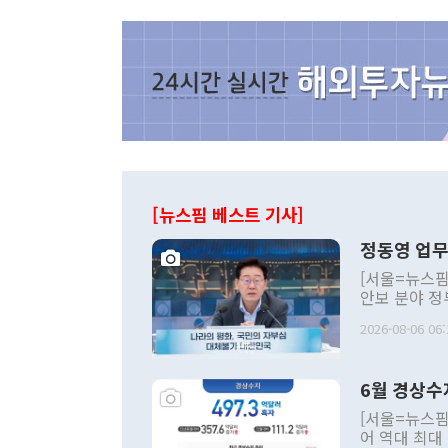
[뉴스핌 베스트 기사]
정동영 업무
[서울=뉴스핌
안보 분야 정
평화공존 발전
2026-08-06 06:
발언 중에는 
언한 것이 있
령은 공개적으
6월 경상수
주의적 희망에
관의 대북 정
[서울=뉴스핌
관 부처 장관
어 역대 최대