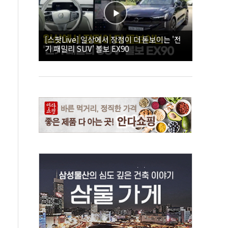
[스팟Live] 일상에서 장점이 더 돋보이는 '전
기 패밀리 SUV' 볼보 EX90