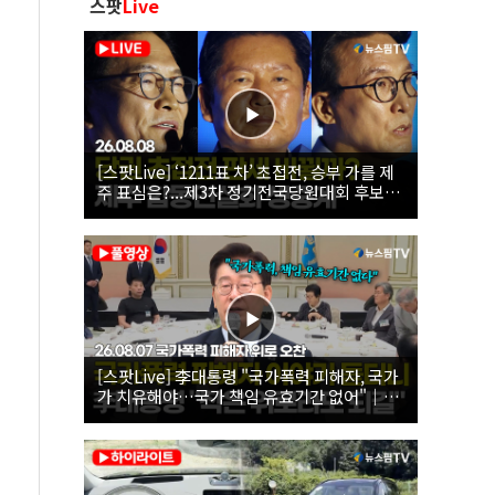
스팟
Live
[스팟Live] ‘1211표 차’ 초접전, 승부 가를 제
주 표심은?...제3차 정기전국당원대회 후보자
제주 합동연설회 생중계 | 26.08.08
[스팟Live] 李대통령 "국가폭력 피해자, 국가
가 치유해야…국가 책임 유효기간 없어"｜
26.08.07 국가폭력 피해자 위로 오찬