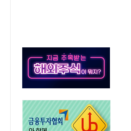
 요구
낮아지며 상승… STOXX 600 지수는 나흘 연속 최고치
세