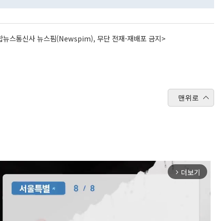
뉴스통신사 뉴스핌(Newspim), 무단 전재-재배포 금지>
맨위로
더보기
arrow_forward_ios