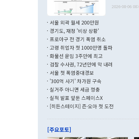
관의 무리한 
출 호조로 월
다. [정동영 통일부 장관이 지난달 23일 오후 서울 종로구 정부서울청사에
2026-08-06 08:
료=한국은행] 한국은행이 6일 발표한 '2026년 6월 국제수지(잠정)'에
서 취임 1주년 
면 지난 6월
부 장관 권한
1000만달러
서울 외곽 월세 200만원
발전 구상'을
이에 따라 올
적 갈등 해결
경기도, 재정 '비상 상황'
했다. 경상수
결과 혐오의 
9000만달러
프로야구 전 경기 폭염 취소
년간의 CVI
지 기준 상품
고령 취업자 첫 1000만명 돌파
무너졌다고도 
며 월간 기준
현실을 바꾸는
달러로 38.
화물선 운임 3주만에 최고
를 평화 체제
196.9% 급
검찰 수사권, 72년만에 막 내려
함께 4자 대
수출은 160
지만 이 대통
서울 첫 폭염중대경보
(18.6%) 
화공존 정책이
했다. 통관 기
'300억 사기' 차가원 구속
다"고 지적했
(16.4%)
투리가 잡혀 
실거주 아니면 세금 껑충
월(-10억9
쁜 상황이 초
증가와 유류할
실적 발표 앞둔 스페이스X
9·19 군사
기록했지만 
[히든스테이지] 즌·오아 첫 도전
"우리의 선의
로 전환됐다.
으로 약간의 의문
를 기록해 전
관은 업무보고
는 배당수입
주의에 근거한
줄면서 25억
[주요포토]
라며 "여러분
억1000만달
이 9월 러시
였던 올해 3