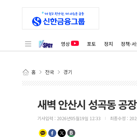
영상
포토
정치
정책·서
홈
전국
경기
새벽 안산시 성곡동 공
기사입력 :
2026년05월19일 12:33
최종수정 :
20