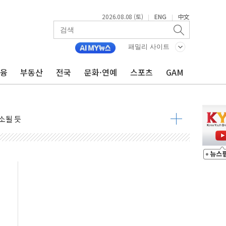
2026.08.08 (토)
ENG
中文
|
|
 구조
관측
패밀리 사이트
 발효
금융
부동산
전국
문화·연예
스포츠
GAM
8도 넘으면 중단
해소될 듯
것"
지대' 우려
타진
청래 '격차 확대'
최고치