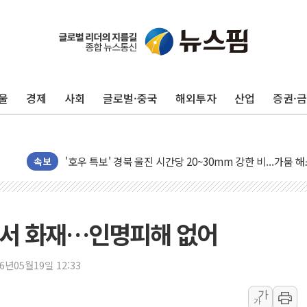
中 전방위 아파트 부양, 수도 베이징도 부동산 규제 철폐
인제 용대리 계곡서 수위 상승으로 피서객 7명 고립…전원
동해시, 11~14일 '별똥별 멍' 운영…페르세우스 유성우 
강원 중·남부 동해안 시간당 50mm 이상 폭우…호우경보
울
경제
사회
글로벌·중국
해외투자
산업
증권·
청양 밭에서 일하던 90대 숨져…온열질환 여부 조사
폭염에 車 운전면허 기능시험 오전 집중 편성…체감온도 3
李대통령, 'ISA·주가누르기 방지법' 전면 재검토 지시
'호우 특보' 경북 울진 시간당 20~30mm 강한 비...가뭄 
속보
주말 무더위·열대야 지속…내륙 곳곳 소나기
오세훈 "용산공원 주택 검토, 민주당 스스로 원칙 뒤집는 
충북 주말 무더위 지속…청주·진천 35도, 곳곳 소나기
장서 화재…인명피해 없어
10월 보완수사권 폐지·공소청 출범…피해자들 '범죄 사각
한상협, 업계 개인정보 보안 새판 짠다…'자율규제단체' 
26년05월19일 12:33
민주당, 오늘 제주·인천 경선 발표...김민석 '재역전' vs 정
가
가
뉴욕증시, 고용 쇼크에 금리 인상 우려 후퇴…S&P500 