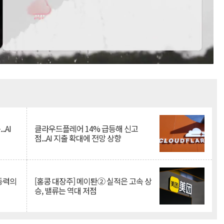
Mute
.AI
클라우드플레어 14% 급등해 신고
점...AI 지출 확대에 전망 상향
 동력의
[홍콩 대장주] 메이퇀② 실적은 고속 상
승, 밸류는 역대 저점