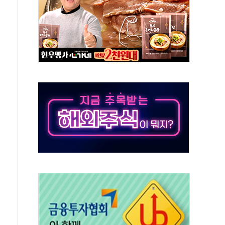
분 상승… "2분기 기업 순이익 21% 증가" 전망
으로 나토 회원국 공격 검토… 거짓 깃발 작전"
 재회…로봇·AI 데이터센터·모빌리티 구체화
나·아이온큐·도어대시↑ VS 샌디스크·피그마·앱러빈↓
급 반대…상법·자본시장법 개정 논의"
주 차익실현 속 혼조세...웨스턴디지털·샌디스크↓
사에 긴급 안보 점검회의