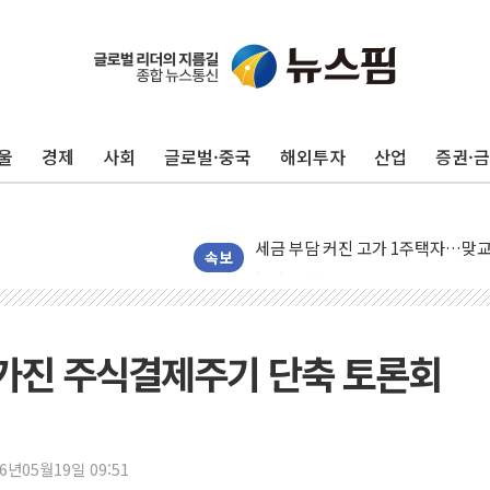
트럼프, '원정출산 시민권 차단' 
트럼프 "이란전 조만간 끝날 것"…
울
경제
사회
글로벌·중국
해외투자
산업
증권·
현대리바트, 원가 개선으로 실적 방
"세금 부담 덜자"…비거주 1주택자
세금 부담 커진 고가 1주택자…맞
[금/유가] 이란의 호르무즈 해협 통
속보
뉴욕증시, 유가·금리 부담에 하락…
이란, 오만과 호르무즈 해협 재개방 
[민주 당권주자 일정] 송영길·정청래
 가진 주식결제주기 단축 토론회
李대통령, 오늘 부동산 정책 점검 
[오늘의 정치일정] 8월 7일(금)
[오늘의 국회일정] 상임위·세미나·기
26년05월19일 09:51
이란, 美·이스라엘 선박 호르무즈 