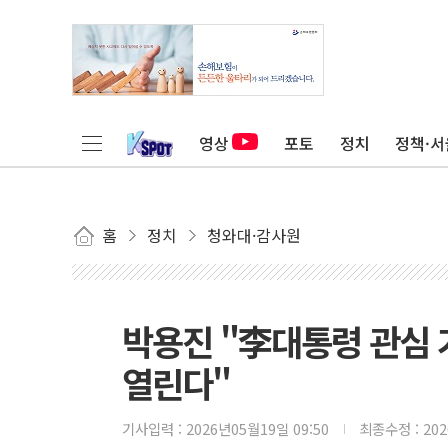
영상
포토
정치
정책·서
홈
정치
청와대·감사원
박용진 "李대통령 관심
열린다"
기사입력 :
2026년05월19일 09:50
최종수정 :
20