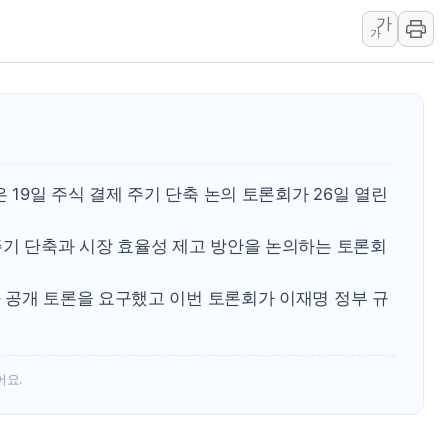
가
유럽증시, 견조한 실적 소화하며 대부
가
리투아니아 국방 "러, 우크라 드론
구광모, 내주 실리콘밸리서 젠슨 황
뉴욕증시 개장 전 특징주...모더
김정관 장관 "영업이익 N% 성과
뉴욕증시 프리뷰, 미 주가선물 AI
9일 주식 결제 주기 단축 논의 토론회가 26일 열린
청와대, 북한 단거리 탄도미사일 발
주기 단축과 시장 효율성 제고 방안을 논의하는 토론회
 공개 토론을 요구했고 이번 토론회가 이재명 정부 규
어요.