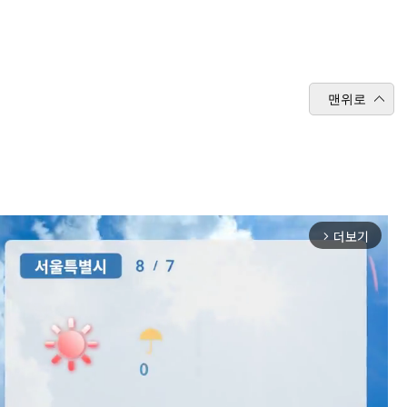
맨위로
더보기
arrow_forward_ios