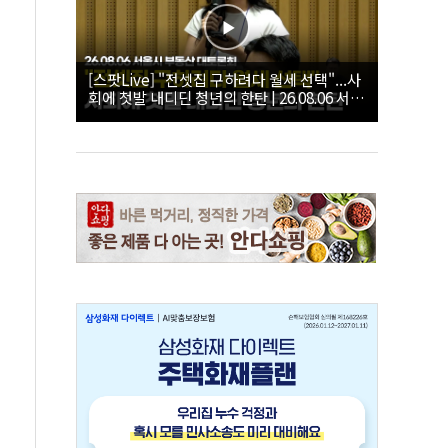
[스팟Live] "전셋집 구하려다 월세 선택"...사
회에 첫발 내디딘 청년의 한탄 | 26.08.06 서울
시 부동산 대토론회