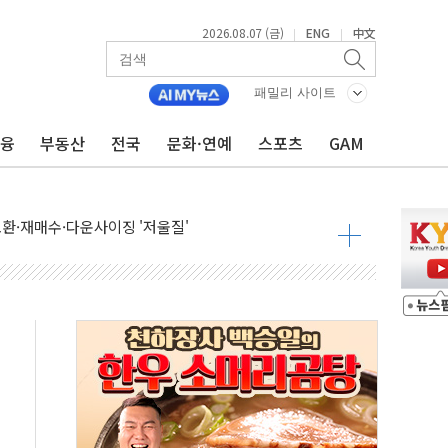
2026.08.07 (금)
ENG
中文
|
|
행정명령 서명…출생시민권 제한 재시동
패밀리 사이트
군수품 부족설 일축 "막대한 무기 보유"
금융
부동산
전국
문화·연예
스포츠
GAM
어…다음 과제는 '외형 확대'
 귀환 조짐에 전월세시장 '긴장'
교환·재매수·다운사이징 '저울질'
항 제한 검토에 유가 3% 급등…금값 보합
다우 5거래일 랠리 '마침표'
합의 막바지.."美와 직접 협상 없어"
·김민석 후보 - 8월 7일
2차 회의…주택 공급 대책 막바지 조율할 듯
자회견·주요 정당 - 8월 7일
통항 제한 추진…美 "통행 막을 권한 없어"