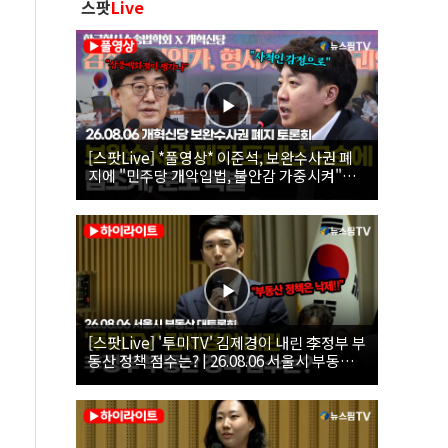
스팟
Live
[스팟Live] *풀영상* 이준석, 보완수사권 폐
지에 "민주당 개악입법, 불안감 가중시켜"｜
26.08.06 개혁신당 보완수사권 폐지 토론회
[스팟Live] '투미TV' 김제경이 내린 李정부 부
동산 정책 점수는? | 26.08.06 서울시 부동산
대토론회