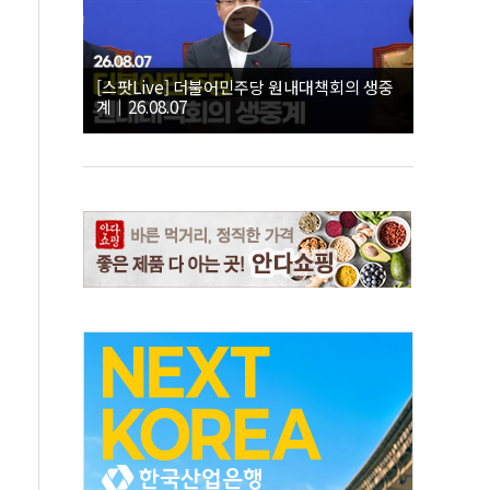
[스팟Live] 더불어민주당 원내대책회의 생중
계｜26.08.07