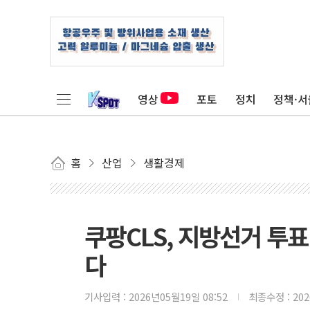
영상
포토
정치
정책·서
홈
산업
생활경제
쿠팡CLS, 지방선거 투표
다
기사입력 :
2026년05월19일 08:52
최종수정 :
20