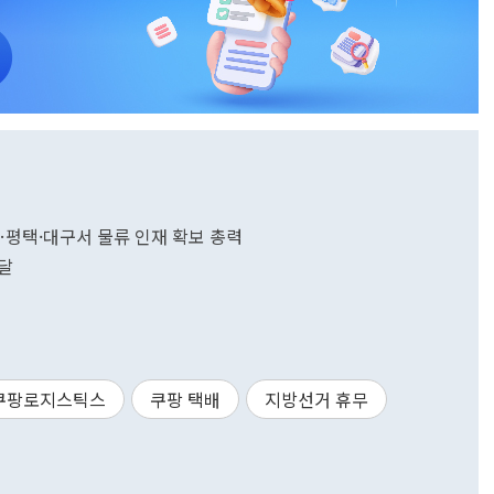
평택·대구서 물류 인재 확보 총력
달
쿠팡로지스틱스
쿠팡 택배
지방선거 휴무