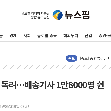
울
경제
사회
글로벌·중국
해외투자
산업
증권·
장동혁 "규제와 대출
AI에 승부 건 네이버
[속보] 종합특검, '
속보
日, 4~6월 105조원 
오렌지플래닛 창업재
경찰, '300억대 사
 독려…배송기사 1만8000명 쉰
[속보] '해병 순직 
경찰, '강북구 오피스
전국 그늘막 4만개 육
"취약계층에 더 가혹
26년05월19일 08:52