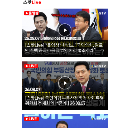
스팟
Live
[스팟Live] *풀영상* 한병도 “국민의힘, 말로
만 주택 공급…공급 법안 처리 협조하라”｜
26.08.07 더불어민주당 원내대책회의
[스팟Live] 국민의힘 부동산정책 정상화 특별
위원회 전체회의 생중계 | 26.08.07