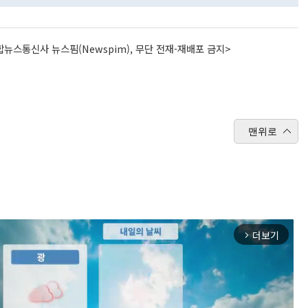
뉴스통신사 뉴스핌(Newspim), 무단 전재-재배포 금지>
맨위로
더보기
arrow_forward_ios