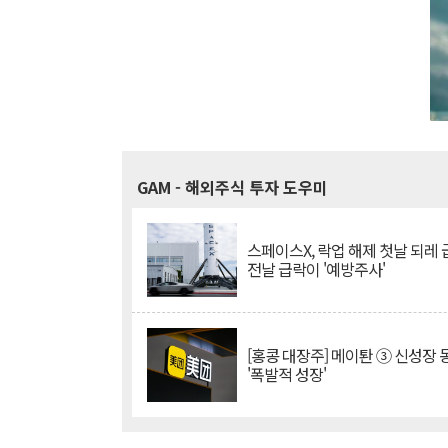
GAM
- 해외주식 투자 도우미
스페이스X, 락업 해제 첫날 되레 급
전날 급락이 '예방주사'
[홍콩 대장주] 메이퇀 ③ 신성장
'폭발적 성장'