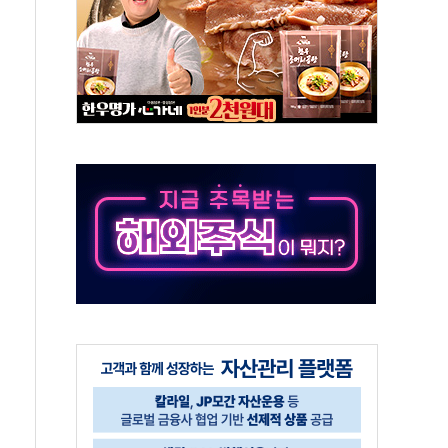
 '패싱'… 美, 유로화 팔아 엔화 부양 후 사후 통보만
'닥터 코퍼'가 말하는 경기 신호가 달라졌다
노선 재개...3년 2개월 만
모 美 전력 케이블 수주
 동반 강세…배터리3사 일제히 상승
 구로병원과 AI 정밀의료 협력
 3년 더...중기부, '피터팬 증후군' 완화 나선다
흑자 전환·LFP 공급 본격화에 15%대 급등
8월 7일]