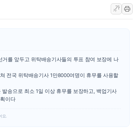
美·日 환율공조에 유럽
가
가
구리값 사상 최고치…
에어프레미아, 호치민 
티엠씨, 220억원 규
[특징주] 2차전지주
디티앤씨알오, 고려대
中企 졸업해도 세제혜택
선거를 앞두고 위탁배송기사들의 투표 참여 보장에 나
[특징주] 엘앤에프, 
걸쳐 전국 위탁배송기사 1만8000여명이 휴무를 사용할
[글로벌 마켓 리포트 
[인사] 기획예산처
문 발송으로 최소 1일 이상 휴무를 보장하고, 백업기사
계획이다
어요.