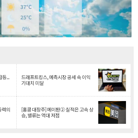
Mute
등...
드래프트킹스, 예측시장 공세 속 이익
기대치 미달
 동력의
[홍콩 대장주] 메이퇀② 실적은 고속 상
승, 밸류는 역대 저점