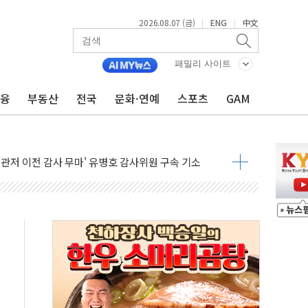
2026.08.07 (금)
ENG
中文
|
|
패밀리 사이트
금융
부동산
전국
문화·연예
스포츠
GAM
 풀고 재개발·재건축 촉진하는 것이 부동산 정상화"
…내년 AI 팩토리 매출 본격화
尹 관저 이전 감사 무마' 유병호 감사위원 구속 기소
환시 개입...4월 말 '56조원' 사상 최대
단, 스타트업 지원 프로그램 성료
기 혐의' 차가원 대표 구속 송치
책임' 임성근 전 사단장 항소심도 징역 3년 선고
텔 살인' 50대 남성 구속 송치
박 7년 새 7배 늘었다...폭염 대책비는 8.6배 증가
한 여름"…구윤철, 쪽방촌 폭염 대응상황 점검