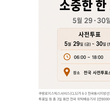
쿠팡로지스틱스서비스(CLS)가 6·3 전국동시지방
투표일 등 총 3일 동안 전국 위탁배송기사 1만80