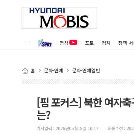
영상
포토
정치
정책·서
홈
문화·연예
문화·연예일반
[핌 포커스] 북한 여자축
는?
기사입력 :
2026년05월18일 10:17
최종수정 :
20