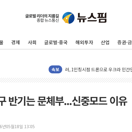
구광모, 내주 실리콘밸리서 젠슨 황 
뉴욕증시 개장 전 특징주...모더나
김정관 장관 "영업이익 N% 성과급
뉴욕증시 프리뷰, 미 주가선물 AI주
청와대, 북한 단거리 탄도미사일 발사
울
경제
사회
글로벌·중국
해외투자
산업
증권·
금값 7주 만에 최고…美 고용 둔화·
[인도증시] 중동 긴장 완화에 실적 호
러, 1인칭시점 드론으로 우크라 민간
속보
[베트남 증시] 지수 하락 속 'DGC
'월가의 황제' 다이먼 "금융시장 레
양주 섬유염색공장서 화재 1명 중상…
구 반기는 문체부...신중모드 이유
김정관 산업부 장관 "주 52시간 손봐
해군 1함대 창설 80주년…지역과 함께
[3보] 북, 원산서 동해로 단거리 탄도
26년05월18일 13:05
우크라 드론 전술, 중남미 콜롬비아에