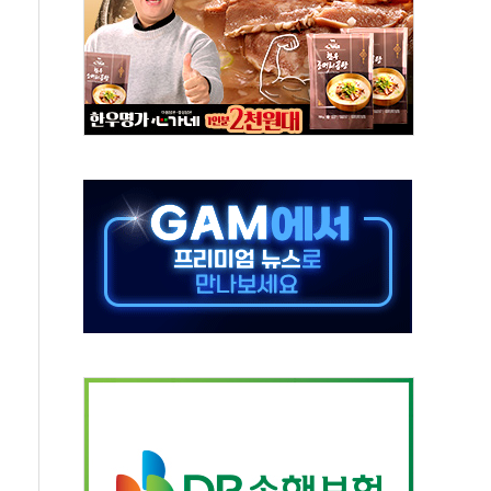
어선 구조
무해한 표면 부식 물질"
분만에 진화...외국인 노동자 숨져
즌2