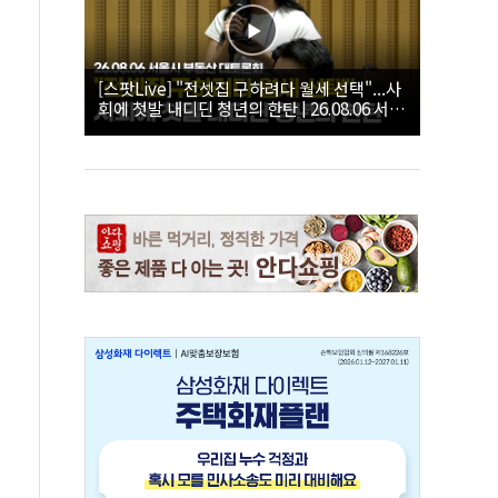
[스팟Live] "전셋집 구하려다 월세 선택"...사
회에 첫발 내디딘 청년의 한탄 | 26.08.06 서울
시 부동산 대토론회