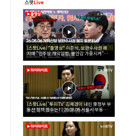
스팟
Live
[스팟Live] *풀영상* 이준석, 보완수사권 폐
지에 "민주당 개악입법, 불안감 가중시켜"｜
26.08.06 개혁신당 보완수사권 폐지 토론회
[스팟Live] '투미TV' 김제경이 내린 李정부 부
동산 정책 점수는? | 26.08.06 서울시 부동산
대토론회