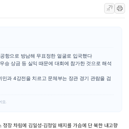
동해해경, 독도 해상서 부유물 감긴 
가
가
주한미군 "오산기지 누출, 백린 아닌 
구미 폐염산처리업체서 불 2시간30여
해군과 함께하는 '불금전파, 송정' 시
천공항으로 방남해 무표정한 얼굴로 입국했다
우승 상금 등 실익 때문에 대회에 참가한 것으로 해석
위민과 4강전을 치르고 문체부는 장관 경기 관람을 검
어요.
스 정장 차림에 김일성·김정일 배지를 가슴에 단 북한 내고향