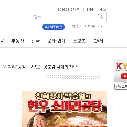
재회…로봇·AI 데이터센터·모빌리티 구체화
2026.08.07 (금)
ENG
中文
|
|
·아이온큐·도어대시↑ VS 샌디스크·피그마·앱러빈↓
 반대…상법·자본시장법 개정 논의"
패밀리 사이트
 차익실현 속 혼조세...웨스턴디지털·샌디스크↓
에 긴급 안보 점검회의
금융
부동산
전국
문화·연예
스포츠
GAM
호르무즈 재개방 기대에 강세
조까지, 상승...호실적 보고 기업 상승세 뚜렷
인 '사파리' 공격… 시민들 공포감 극대화 전략
' 임시 주총 기대감에 홀로 상한가…마진 잔액은 사상 최고
버리지 위험수위…숨은 차입이 더 큰 변수"
대응 1단계 진압 중
야, 경쟁상대 中과 비교해야"
하는 '선봉'의 대민 봉사
미사일 1발 발사… 올해 10번째·42일 만 도발
 새 안보 위기… 반군·마약카르텔이 습득해 전투 활용