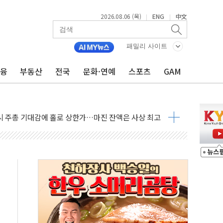
2026.08.06 (목)
ENG
中文
|
|
패밀리 사이트
금융
부동산
전국
문화·연예
스포츠
GAM
조까지, 상승...호실적 보고 기업 상승세 뚜렷
인 '사파리' 공격… 시민들 공포감 극대화 전략
' 임시 주총 기대감에 홀로 상한가…마진 잔액은 사상 최고
버리지 위험수위…숨은 차입이 더 큰 변수"
대응 1단계 진압 중
야, 경쟁상대 中과 비교해야"
하는 '선봉'의 대민 봉사
미사일 1발 발사… 올해 10번째·42일 만 도발
 새 안보 위기… 반군·마약카르텔이 습득해 전투 활용
어선 구조
무해한 표면 부식 물질"