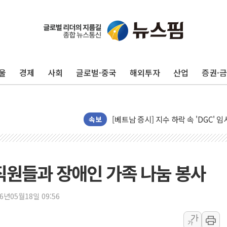
울
경제
사회
글로벌·중국
해외투자
산업
증권·
[인도증시] 중동 긴장 완화에 실적 호
러, 1인칭시점 드론으로 우크라 민간
[베트남 증시] 지수 하락 속 'DGC
'월가의 황제' 다이먼 "금융시장 레
속보
양주 섬유염색공장서 화재 1명 중상…
김정관 산업부 장관 "주 52시간 손봐
해군 1함대 창설 80주년…지역과 함께
직원들과 장애인 가족 나눔 봉사
[3보] 북, 원산서 동해로 단거리 탄도
우크라 드론 전술, 중남미 콜롬비아에
26년05월18일 09:56
동해해경, 독도 해상서 부유물 감긴 
가
가
주한미군 "오산기지 누출, 백린 아닌 