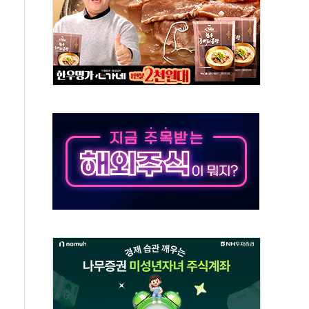
분만에 진화...외국인 노동자 숨져
즌2
축 피해 최소화 '총력 대응'
유입에도 박스권…美 암호화폐 법안 처리 여부도 변수
 '62일째'..."대부분 여기서 상주"
환자 2665명·사망 23명
목에 코스피 '휘청'
탄도미사일 발사
·건물 1동 전소