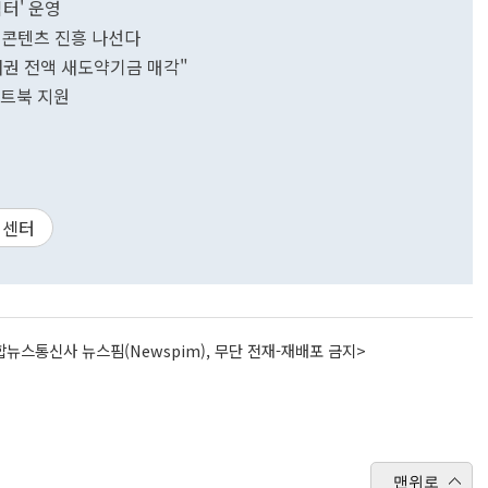
쉼터' 운영
K-콘텐츠 진흥 나선다
채권 전액 새도약기금 매각"
노트북 지원
객센터
뉴스통신사 뉴스핌(Newspim), 무단 전재-재배포 금지>
맨위로