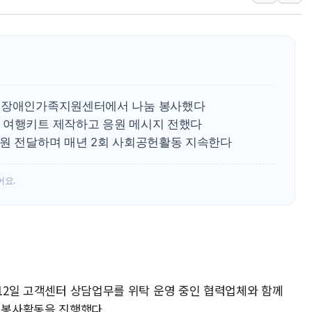
구미 폐염산처리업체서 불 2시간30여
해군과 함께하는 '불금전파, 송정' 시
강원도 폭염특보 11일째…온열질환·가
[코인 시황] 비트코인, ETF 자금 
[르포] 39도 폭염 속 잠실 개표소 시위
마포장애인가족지원센터에서 나눔 봉사했다
강원·전라권 폭염중대경보 확대…온열질
 여행키트 제작하고 응원 메시지 전했다
만원 전달하며 매년 2회 사회공헌활동 지속한다
빚투·레버리지 줄었지만, 반도체 두 종
[2보] 북한, 원산서 동해상 단거리 
어요.
양주 가전제품 창고서 화재…차량 3대
 12일 고객센터 상담업무를 위탁 운영 중인 협력업체와 함께
 봉사활동을 진행했다.