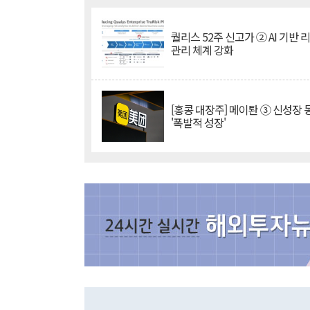
퀄리스 52주 신고가 ② AI 기반 
관리 체계 강화
[홍콩 대장주] 메이퇀 ③ 신성장
'폭발적 성장'