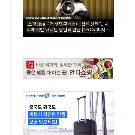
[스팟Live] "전셋집 구하려다 월세 선택"...사
회에 첫발 내디딘 청년의 한탄 | 26.08.06 서울
시 부동산 대토론회