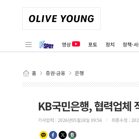
영상
포토
정치
정책·서
홈
증권·금융
은행
KB국민은행, 협력업체 
기사입력 :
2026년05월18일 09:56
최종수정 :
20