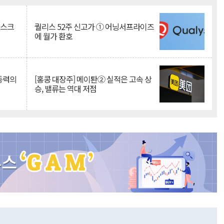
리스크
퀄리스 52주 신고가 ① 어닝서프라이즈
에 월가 환호
 동력의
[홍콩 대장주] 메이퇀② 실적은 고속 상
승, 밸류는 역대 저점