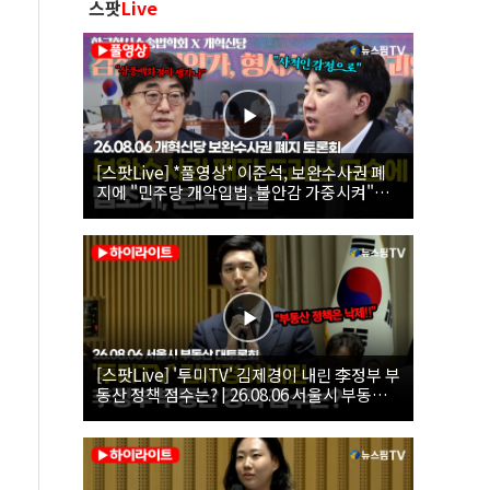
스팟
Live
[스팟Live] *풀영상* 이준석, 보완수사권 폐
지에 "민주당 개악입법, 불안감 가중시켜"｜
26.08.06 개혁신당 보완수사권 폐지 토론회
[스팟Live] '투미TV' 김제경이 내린 李정부 부
동산 정책 점수는? | 26.08.06 서울시 부동산
대토론회