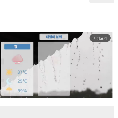
더보기
arrow_forward_ios
Mute