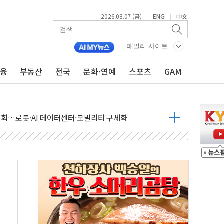
2026.08.07 (금)
ENG
中文
|
|
패밀리 사이트
금융
부동산
전국
문화·연예
스포츠
GAM
 상승… "2분기 기업 순이익 21% 증가" 전망
 나토 회원국 공격 검토… 거짓 깃발 작전"
재회…로봇·AI 데이터센터·모빌리티 구체화
·아이온큐·도어대시↑ VS 샌디스크·피그마·앱러빈↓
 반대…상법·자본시장법 개정 논의"
 차익실현 속 혼조세...웨스턴디지털·샌디스크↓
에 긴급 안보 점검회의
호르무즈 재개방 기대에 강세
조까지, 상승...호실적 보고 기업 상승세 뚜렷
인 '사파리' 공격… 시민들 공포감 극대화 전략
' 임시 주총 기대감에 홀로 상한가…마진 잔액은 사상 최고