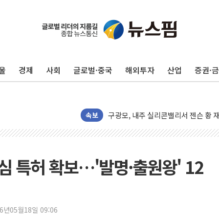
울
경제
사회
글로벌·중국
해외투자
산업
증권·
유럽증시, 견조한 실적 소화하며 대부분
리투아니아 국방 "러, 우크라 드론으로
구광모, 내주 실리콘밸리서 젠슨 황 
뉴욕증시 개장 전 특징주...모더나
속보
김정관 장관 "영업이익 N% 성과급
뉴욕증시 프리뷰, 미 주가선물 AI주
청와대, 북한 단거리 탄도미사일 발사
핵심 특허 확보…'발명·출원왕' 12
금값 7주 만에 최고…美 고용 둔화·
[인도증시] 중동 긴장 완화에 실적 호
러, 1인칭시점 드론으로 우크라 민간
26년05월18일 09:06
[베트남 증시] 지수 하락 속 'DGC