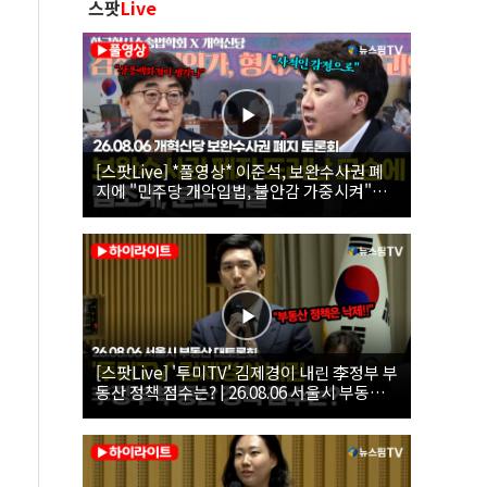
스팟
Live
[스팟Live] *풀영상* 이준석, 보완수사권 폐
지에 "민주당 개악입법, 불안감 가중시켜"｜
26.08.06 개혁신당 보완수사권 폐지 토론회
[스팟Live] '투미TV' 김제경이 내린 李정부 부
동산 정책 점수는? | 26.08.06 서울시 부동산
대토론회