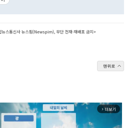
뉴스통신사 뉴스핌(Newspim), 무단 전재-재배포 금지>
맨위로
더보기
arrow_forward_ios