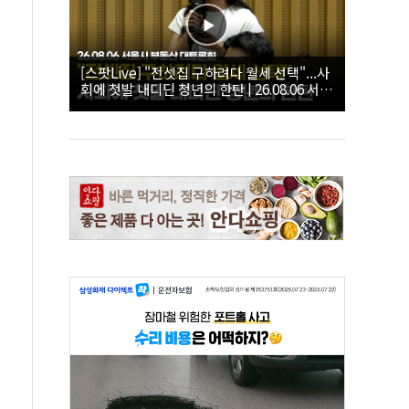
[스팟Live] "전셋집 구하려다 월세 선택"...사
회에 첫발 내디딘 청년의 한탄 | 26.08.06 서울
시 부동산 대토론회