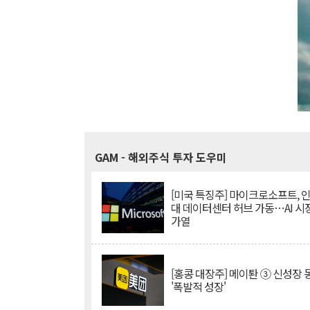
GAM
- 해외주식 투자 도우미
[미국 특징주] 마이크로소프트, 
대 데이터센터 허브 가동…AI 시
가열
[홍콩 대장주] 메이퇀 ③ 신성장
'폭발적 성장'