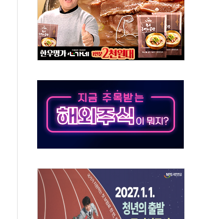
버리지 위험수위…숨은 차입이 더 큰 변수"
대응 1단계 진압 중
야, 경쟁상대 中과 비교해야"
하는 '선봉'의 대민 봉사
미사일 1발 발사… 올해 10번째·42일 만 도발
 새 안보 위기… 반군·마약카르텔이 습득해 전투 활용
어선 구조
무해한 표면 부식 물질"
분만에 진화...외국인 노동자 숨져