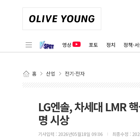
영상
포토
정치
정책·서
홈
산업
전기·전자
LG엔솔, 차세대 LMR 
명 시상
기사입력 :
2026년05월18일 09:06
최종수정 :
20