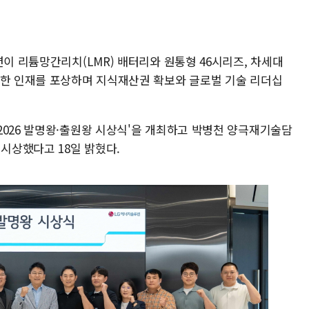
션이 리튬망간리치(LMR) 배터리와 원통형 46시리즈, 차세대
출한 인재를 포상하며 지식재산권 확보와 글로벌 기술 리더십
2026 발명왕·출원왕 시상식'을 개최하고 박병천 양극재기술담
 시상했다고 18일 밝혔다.