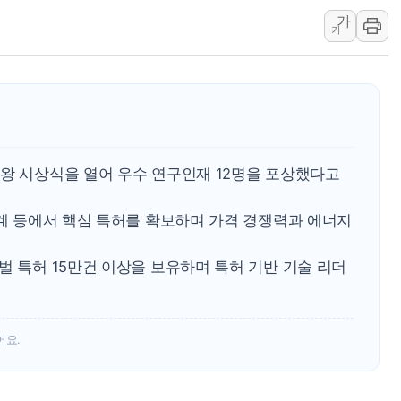
가
'월가의 황제' 다이먼 "금융시장 레
가
양주 섬유염색공장서 화재 1명 중상…
김정관 산업부 장관 "주 52시간 손봐
해군 1함대 창설 80주년…지역과 함께
[3보] 북, 원산서 동해로 단거리 탄도
우크라 드론 전술, 중남미 콜롬비아에
원왕 시상식을 열어 우수 연구인재 12명을 포상했다고
동해해경, 독도 해상서 부유물 감긴 
주한미군 "오산기지 누출, 백린 아닌 
설계 등에서 핵심 특허를 확보하며 가격 경쟁력과 에너지
구미 폐염산처리업체서 불 2시간30여
벌 특허 15만건 이상을 보유하며 특허 기반 기술 리더
어요.