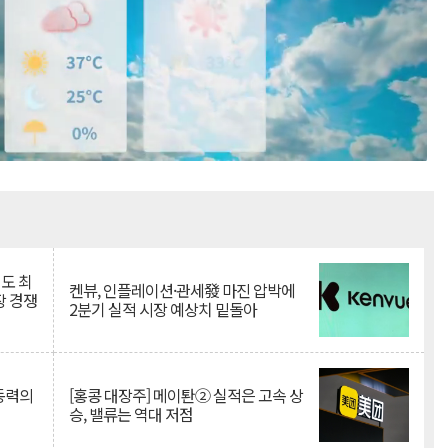
Mute
인도 최
켄뷰, 인플레이션·관세發 마진 압박에
장 경쟁
2분기 실적 시장 예상치 밑돌아
 동력의
[홍콩 대장주] 메이퇀② 실적은 고속 상
승, 밸류는 역대 저점