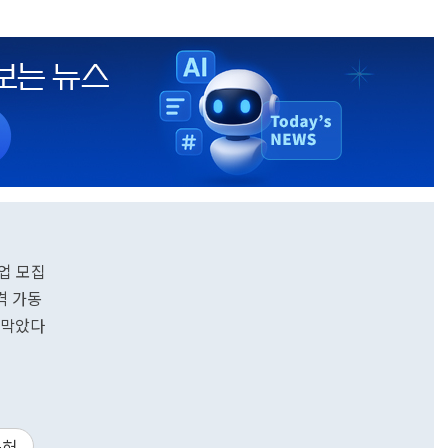
업 모집
격 가동
 막았다
특허