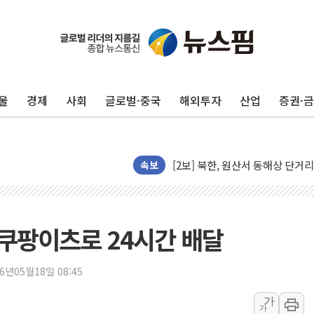
[코인 시황] 비트코인, ETF 
[르포] 39도 폭염 속 잠실 개표소 
강원·전라권 폭염중대경보 확대…
울
경제
사회
글로벌·중국
해외투자
산업
증권·
빚투·레버리지 줄었지만, 반도체 
양주 가전제품 창고서 화재…차량 
[2보] 북한, 원산서 동해상 단거
종로·중구 오피스 78%가 준공 
속보
법원, '관저 이전 봐주기 감사' 
성폭력 피해자 보호단체, 경찰수
우크라, 러 탄도미사일 공격에 속
 쿠팡이츠로 24시간 배달
"5.18은 북한 지령" 설교한 목사
[종합] 특검, '양평' 원희룡 2
26년05월18일 08:45
[내일날씨] 절기상 '입추'에 폭염
가
가
제천 바이오밸리 공장 옥상서 불