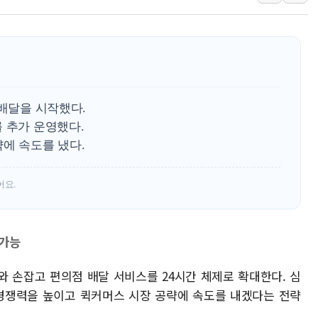
개혁신당 "민주, '盧 수사' 악
CJ온스타일, 2분기 영업익 260
AI 연산은 포항, 전력 저장은 영
[속보] 북, 동해상으로 미상 발사
한국투자증권, 국내 최초 상반기 
 배달을 시작했다.
[IPO] 니어스랩 "피지컬 AI 자
 추가 운영했다.
에 속도를 냈다.
어요.
 가능
와 손잡고 편의점 배달 서비스를 24시간 체제로 확대한다. 심
 경쟁력을 높이고 퀵커머스 시장 공략에 속도를 내겠다는 전략