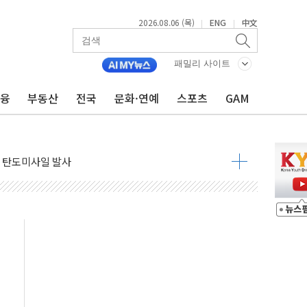
2026.08.06 (목)
ENG
中文
|
|
자금 유입에도 박스권…美 암호화폐 법안 처리 여부도 변수
시위 '62일째'..."대부분 여기서 상주"
패밀리 사이트
온열질환자 2665명·사망 23명
금융
부동산
전국
문화·연예
스포츠
GAM
두 종목에 코스피 '휘청'
3대·건물 1동 전소
리 탄도미사일 발사
10년 이상…리뉴얼이 경쟁력 가른다
유병호 구속적부심 기각
사개혁위에 보완수사권 폐지 우려 전달
수무책… 패트리엇 미사일 지원, 작년의 3분의 1
 불구속 송치
차 조사…'당정대 회의' 한동훈·방기선 수사도 속도
 절정…서울 한낮 39도
…30여분 만에 진화