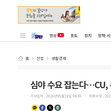
영상
포토
정치
정책·서
홈
산업
생활경제
심야 수요 잡는다…CU,
기사입력 :
2026년05월18일 08:45
최종수정 :
20