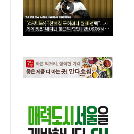
[스팟Live] "전셋집 구하려다 월세 선택"...사
회에 첫발 내디딘 청년의 한탄 | 26.08.06 서울
시 부동산 대토론회