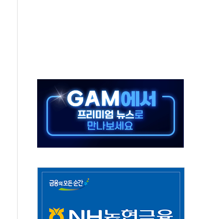
연으로 형사사법 틀 바꿔…국민 불안감 가중"
억원…전년 比 21.2%↑
광…지역펀드 9·10호 확정
체 발사
영업이익 2조 돌파
율비행 기술로 글로벌 방산 시장 공략"