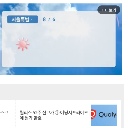
더보기
arrow_forward_ios
Mute
리스크
퀄리스 52주 신고가 ① 어닝서프라이즈
에 월가 환호