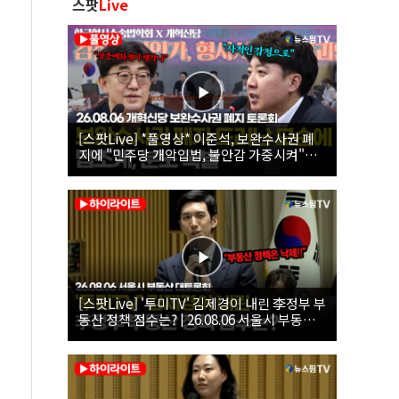
스팟
Live
[스팟Live] *풀영상* 이준석, 보완수사권 폐
지에 "민주당 개악입법, 불안감 가중시켜"｜
26.08.06 개혁신당 보완수사권 폐지 토론회
[스팟Live] '투미TV' 김제경이 내린 李정부 부
동산 정책 점수는? | 26.08.06 서울시 부동산
대토론회