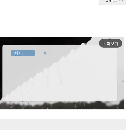
더보기
arrow_forward_ios