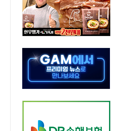
0대 숨져…온열질환 여부 조사
능시험 오전 집중 편성…체감온도 38도 넘으면 중단
누르기 방지법' 전면 재검토 지시
시간당 20~30mm 강한 비...가뭄 해소될 듯
지속…내륙 곳곳 소나기
 검토, 민주당 스스로 원칙 뒤집는 것"