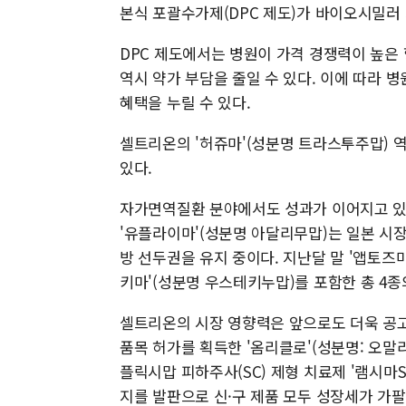
본식 포괄수가제(DPC 제도)가 바이오시밀러
DPC 제도에서는 병원이 가격 경쟁력이 높은 
역시 약가 부담을 줄일 수 있다. 이에 따라 
혜택을 누릴 수 있다.
셀트리온의 '허쥬마'(성분명 트라스투주맙) 
있다.
자가면역질환 분야에서도 성과가 이어지고 있다
'유플라이마'(성분명 아달리무맙)는 일본 시장
방 선두권을 유지 중이다. 지난달 말 '앱토즈
키마'(성분명 우스테키누맙)를 포함한 총 4
셀트리온의 시장 영향력은 앞으로도 더욱 공고
품목 허가를 획득한 '옴리클로'(성분명: 오말
플릭시맙 피하주사(SC) 제형 치료제 '램시마
지를 발판으로 신·구 제품 모두 성장세가 가