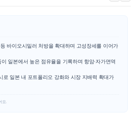
청양 밭에서 일하던 9
폭염에 車 운전면허 기
李대통령, 'ISA·주가
'호우 특보' 경북 울진 
주말 무더위·열대야 
 등 바이오시밀러 처방을 확대하며 고성장세를 이어가
오세훈 "용산공원 주택
품이 일본에서 높은 점유율을 기록하며 항암·자가면역
출시로 일본 내 포트폴리오 강화와 시장 지배력 확대가
어요.