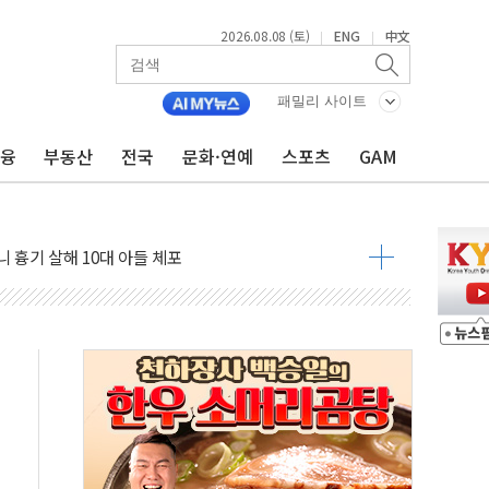
2026.08.08 (토)
ENG
中文
|
|
흉기 난동…60대 남성 2명 숨져
손해 보는 일 없게"…'결혼 페널티' 22개 과제 손본다
패밀리 사이트
서 모터보트 전복…1명 사망·1명 실종
금융
부동산
전국
문화·연예
스포츠
GAM
자 기림의 날 참석..."국제적 시민 연대로 목소리 내야"
질 중 실종 60대 나흘만에 숨진 채 발견
 흉기 살해 10대 아들 체포
 '뻔뻔' 받아친 정청래…제주 연설서 신경전 고조
재검토 지시…與 "적극 환영"·野 "졸속 국정"
주의보…10일까지 최대 3.5m 높은 물결
사망 23명…정부, 비상대응기구 가동
, 수도 베이징도 부동산 규제 철폐
위 상승으로 피서객 7명 고립…전원 구조
별똥별 멍' 운영…페르세우스 유성우 관측
시간당 50mm 이상 폭우…호우경보 발효