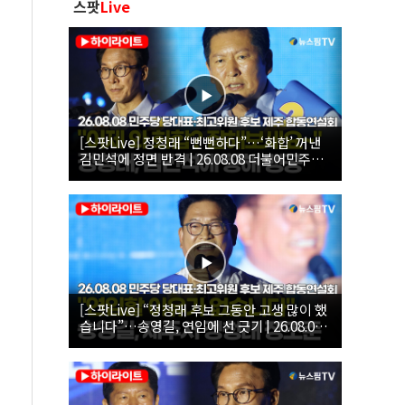
스팟
Live
[스팟Live] 정청래 “뻔뻔하다”…‘화합’ 꺼낸
김민석에 정면 반격 | 26.08.08 더불어민주당
당대표·최고위원 후보 제주 합동연설회
[스팟Live] “정청래 후보 그동안 고생 많이 했
습니다”…송영길, 연임에 선 긋기 | 26.08.08
더불어민주당 당대표·최고위원 후보 제주 합
동연설회