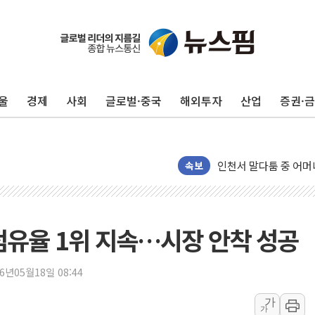
서울 중랑구 주택가서 
李대통령 "결혼 때문에 
여수 오동도 인근 해상
울
경제
사회
글로벌·중국
해외투자
산업
증권·
추미애, '위안부' 피해
인천 선재도 갯벌서 해루
인천서 말다툼 중 어머니
'화합' 꺼낸 김민석에
속보
李대통령, ISA 개편 
동해중부 전 해상 풍랑
연일 폭염에 온열질환 
점유율 1위 지속…시장 안착 성공
中 전방위 아파트 부양
인제 용대리 계곡서 수
26년05월18일 08:44
동해시, 11~14일 '
가
가
강원 중·남부 동해안 