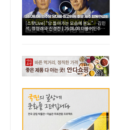
[스팟Live] “당 돌아가는 모습에 분노”…김민
석, 정청래와 신경전 | 26.08.08 더불어민주당
당대표·최고위원 후보 제주 합동연설회