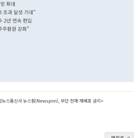
처방 확대
 초과 달성 기대"
 2년 연속 편입
"주주환원 강화"
뉴스통신사 뉴스핌(Newspim), 무단 전재-재배포 금지>
맨위로