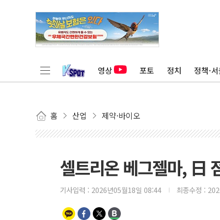
영상
포토
정치
정책·서
홈
산업
제약·바이오
셀트리온 베그젤마, 日 
기사입력 :
2026년05월18일 08:44
최종수정 :
20