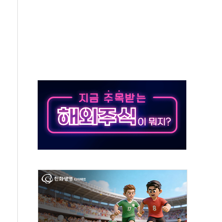
종자 7359명 끝까지 찾겠다"
 톤 낮춰
항시 '시끌'
름…수도권 집중 완화 전환점"
 주재… "전폭적 공급 확대·속도전 총력"
…美 태양광주 급등
해도 놀랍지 않아"
태양광 착공…여의도 1.6배 규모