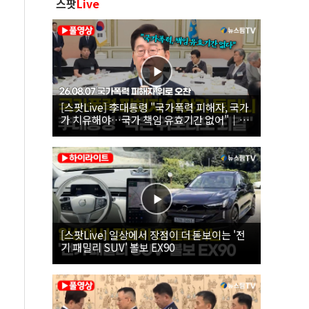
스팟
Live
[스팟Live] 李대통령 "국가폭력 피해자, 국가
가 치유해야…국가 책임 유효기간 없어"｜
26.08.07 국가폭력 피해자 위로 오찬
[스팟Live] 일상에서 장점이 더 돋보이는 '전
기 패밀리 SUV' 볼보 EX90