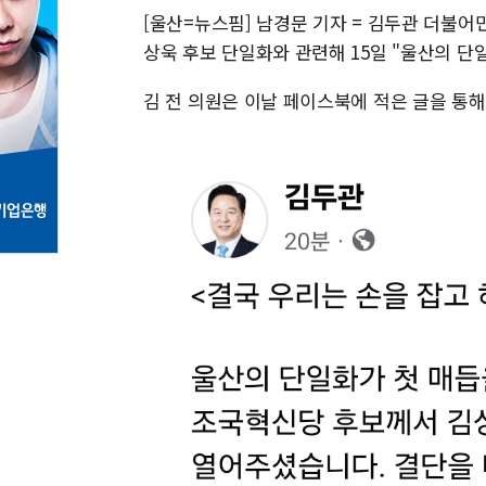
[울산=뉴스핌] 남경문 기자 = 김두관 더불
상욱 후보 단일화와 관련해 15일 "울산의 단
김 전 의원은 이날 페이스북에 적은 글을 통해