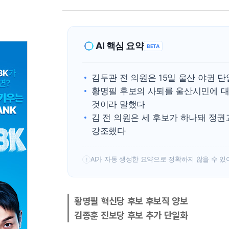
AI 핵심 요약
BETA
김두관 전 의원은 15일 울산 야권 
황명필 후보의 사퇴를 울산시민에 대
것이라 말했다
김 전 의원은 세 후보가 하나돼 정권
강조했다
AI가 자동 생성한 요약으로 정확하지 않을 수 있
!
황명필 혁신당 후보 후보직 양보
김종훈 진보당 후보 추가 단일화