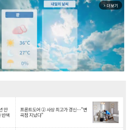
더보기
arrow_forward_ios
Mute
년 만
프론트도어 ② 사상 최고가 경신…"변
자 반색
곡점 지났다"