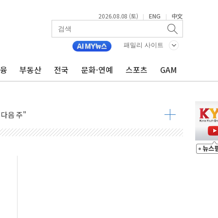
2026.08.08 (토)
ENG
中文
|
|
패밀리 사이트
금융
부동산
전국
문화·연예
스포츠
GAM
동결 전망 우세
체결… 이스라엘·이란 위협에 맞설 자체 억지력 강화
 다음 주"
령…트럼프 제동
 이상 '올스톱'… 美 해상봉쇄 영향
개입했나" 촉각
용 쇼크에 반도체주 '활짝'
우려 후퇴…나스닥 선물 1%대 상승
…9월 금리 인상 기대 후퇴
체결
라우드플레어·태양광주↑ VS 트레이드데스크·웬디스↓