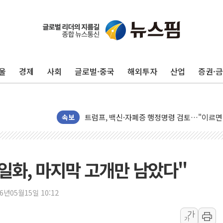
울
경제
사회
글로벌·중국
해외투자
산업
증권·
미 연준 매파 기세 꺾이나…고용 감소에 9월 
[종합] 이슬람 수니파 3국, '공동방위협정' 
트럼프, 백신·자폐증 행정명령 검토…"이르면
美 항소법원, 백악관 무도회장 공사 중단 명
속보
이란 핵심 원유 수출항 '하르그섬', 최근 1주일
美 고용 쇼크에 엔화 장중 급등…시장은 "또 
[AI MY 뉴스] 뉴욕 반도체주 프리뷰...美 고
단일화, 마지막 고개만 남았다"
뉴욕증시 프리뷰, 美 고용 쇼크에 금리 인상 
[종합] 美 7월 고용 2만3000명 감소 '쇼크'
26년05월15일 10:12
[사진] 이슬람 수니파 3개국, 공동방위협정 
가
가
뉴욕증시 개장 전 특징주...아틀라시안·클