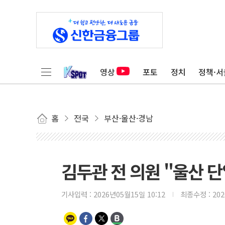
영상
포토
정치
정책·서
홈
전국
부산·울산·경남
김두관 전 의원 "울산 
기사입력 :
2026년05월15일 10:12
최종수정 :
20