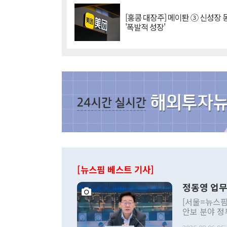
[홍콩 대장주] 메이퇀 ③ 신성장
'폭발적 성장'
[뉴스핌 베스트 기사]
정동영 업무
[서울=뉴스핌
안보 분야 정
평화공존 발전