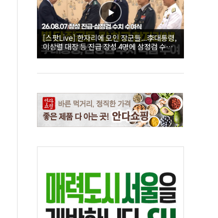
[스팟Live] 한자리에 모인 장군들...李대통령,
이상렬 대장 등 진급 장성 4명에 삼정검 수치
직접 수여｜26.08.07 장성 진급·삼정검 수치
수여식