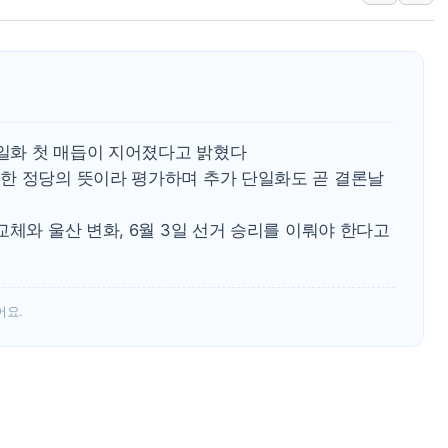
보훈부, 미 DPAA와 MOU… "6·25 미군 실
트럼프 "금리 내려야"…파월 때와 달리 워시엔
특정 정치인 측근 포항시 정책특보 내정설...포
李 "해남 태양광, 대한민국 다음 100년 밑거
李 대통령, '6시간 마라톤 부동산 2차 회의'
단일화 첫 매듭이 지어졌다고 밝혔다
트럼프, 中 겨냥 폴리실리콘 관세 15% 부과
한 정당의 뜻이라 평가하며 추가 단일화도 곧 결론날
[사진] 빈살만과 에르도안의 만남
교체와 울산 변화, 6월 3일 선거 승리를 이뤄야 한다고
이란와이어 "이란 최고지도자 위독…곧 사망
남동발전, 해남군에 국내 최대 규모 400MW 
어요.