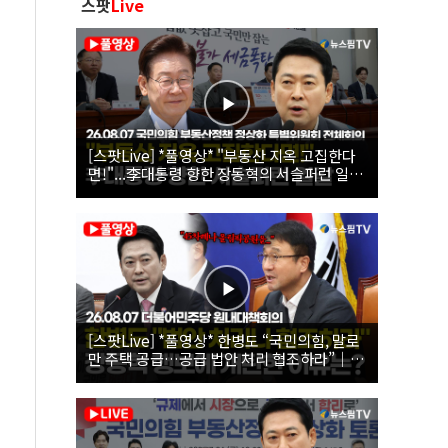
스팟
Live
[스팟Live] *풀영상* "부동산 지옥 고집한다
면!"...李대통령 향한 장동혁의 서슬퍼런 일갈
| 26.08.07 국민의힘 부동산정책 정상화 특별
위원회 전체회의
[스팟Live] *풀영상* 한병도 “국민의힘, 말로
만 주택 공급…공급 법안 처리 협조하라”｜
26.08.07 더불어민주당 원내대책회의