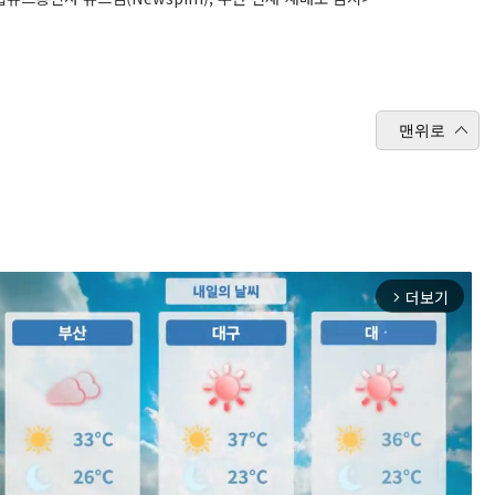
맨위로
더보기
arrow_forward_ios