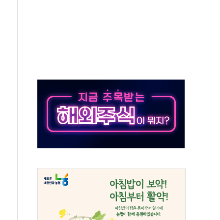
…자료는 전·현직 직원으로부터 확보"
가자 3만 명 돌파
선 운항허가 취득...중국 노선 다변화
 창작자 지원 규모 2배 확대
...휴대폰 결제 최대 6000원 할인
고 제휴 전자책 요금제 출시
 호출 서비스
..지역축제 '불금전파, 송정'과 상생
비 본격화…'AI 데이터 기반 메디테크 혁신허브' 구상
로 출입 통제
동영 통일부 장관
부 장관