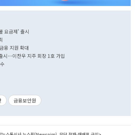
불 요금제' 출시
최
금융 지원 확대
 출시…이찬우 지주 회장 1호 가입
착수
산
금융보안원
뉴스통신사 뉴스핌(Newspim), 무단 전재-재배포 금지>