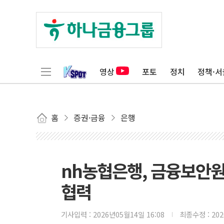
영상
포토
정치
정책·서
홈
증권·금융
은행
nh농협은행, 금융보안원
협력
기사입력 :
2026년05월14일 16:08
최종수정 :
20