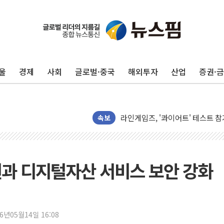
울
경제
사회
글로벌·중국
해외투자
산업
증권·
국민의힘 윤리위, '부산 돌려차기
속보
수박으로 여름 나는 하마
전남광주 구례 산불 32분 만에 주
캠코, 5918억원 규모 압류재산 15
과 디지털자산 서비스 보안 강화
[시승기] 공간·승차감 잡은 볼보 E
가오픈한 홈플러스
돌아온 홈플러스
26년05월14일 16:08
[종합] 청도 흥선리 야산 산불 1