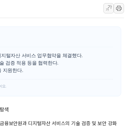
가
한미 법카 제보자 "신동국과 무관
가
라인게임즈, '콰이어트' 테스트 참
에어로케이항공, 청주-중국 청두 노
네이버, AI 브리핑 도입 후 블로그
SKT, '8월 월간 럭키 페스타' 실시
LG헬로비전 '헬로모바일', 교보문
디지털자산 서비스 업무협약을 체결했다.
KTis, 02-114로 카카오 T 택시
술 검증 적용 등을 협력한다.
해군1함대 '창설 80주년' 기념식.
을 지원한다.
원주시, 첨단의료복합단지 지정 준
삼척시, 무건리 이끼폭포 생태탐방
어요.
임동원 전 장관과 대화 나누는 정
취재진과 대화하는 정세현 전 통일
 탐색
은 금융보안원과 디지털자산 서비스의 기술 검증 및 보안 강화