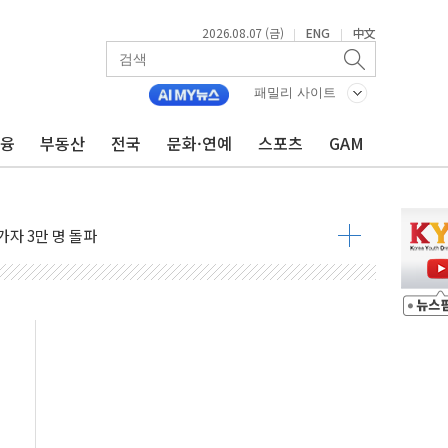
2026.08.07 (금)
ENG
中文
|
|
패밀리 사이트
금융
부동산
전국
문화·연예
스포츠
GAM
 발언' 논란 서범수·진종오 징계절차 개시
불 진화...인명피해 없어
06건 공매
X90…'올 터치'는 호불호
시간36분만에 주불진화....인명피해 없어