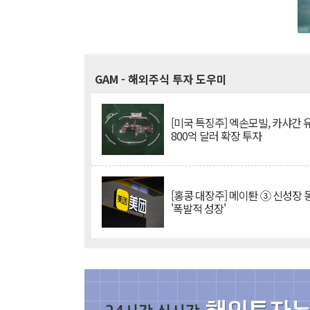
GAM
- 해외주식 투자 도우미
[미국 특징주] 엑손모빌, 카샤간 
800억 달러 확장 투자
[홍콩 대장주] 메이퇀 ③ 신성장
'폭발적 성장'