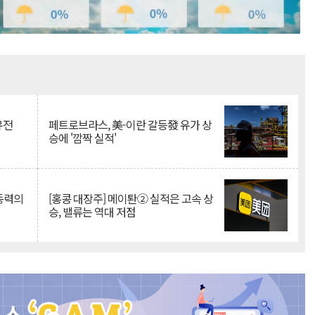
Mute
유전
페트로브라스, 美-이란 갈등發 유가 상
승에 '깜짝 실적'
 동력의
[홍콩 대장주] 메이퇀② 실적은 고속 상
승, 밸류는 역대 저점