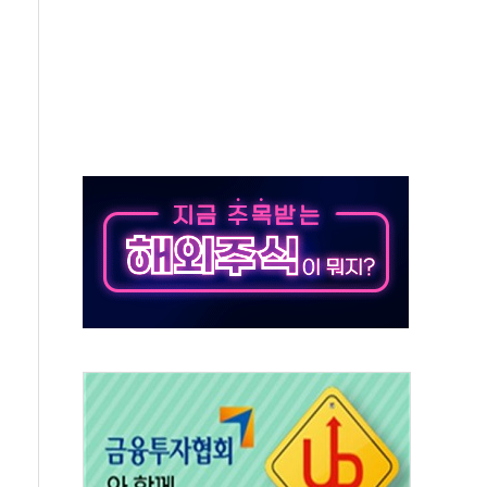
 시간당 20~30mm 강한 비...가뭄 해소될 듯
 지속…내륙 곳곳 소나기
택 검토, 민주당 스스로 원칙 뒤집는 것"
속…청주·진천 35도, 곳곳 소나기
지·공소청 출범…피해자들 '범죄 사각지대' 우려
보 보안 새판 짠다…'자율규제단체' 타진
 경선 발표...김민석 '재역전' vs 정청래 '격차 확대'
에 금리 인상 우려 후퇴…S&P500 최고치
 해임 재추진…"26일까지 의혹 소명" 요구