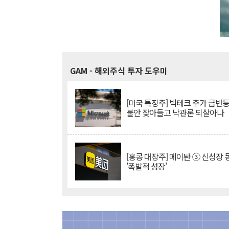
GAM
- 해외주식 투자 도우미
[미국 특징주] 빅테크 주가 급반등..
불안 잦아들고 낙관론 되살아나
[홍콩 대장주] 메이퇀 ③ 신성장
'폭발적 성장'