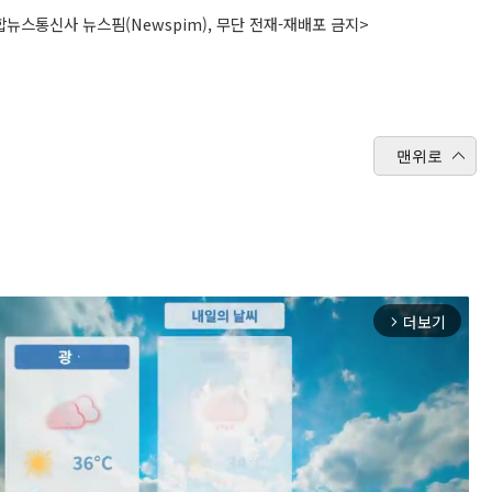
뉴스통신사 뉴스핌(Newspim), 무단 전재-재배포 금지>
맨위로
더보기
arrow_forward_ios