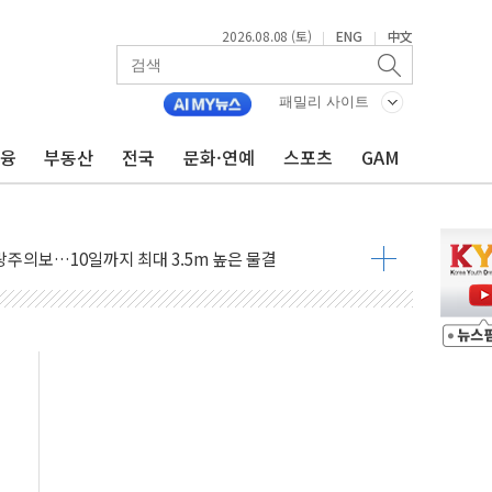
2026.08.08 (토)
ENG
中文
|
|
패밀리 사이트
금융
부동산
전국
문화·연예
스포츠
GAM
에 '뻔뻔' 받아친 정청래…제주 연설서 신경전 고조
 재검토 지시…與 "적극 환영"·野 "졸속 국정"
랑주의보…10일까지 최대 3.5m 높은 물결
 사망 23명…정부, 비상대응기구 가동
양, 수도 베이징도 부동산 규제 철폐
수위 상승으로 피서객 7명 고립…전원 구조
'별똥별 멍' 운영…페르세우스 유성우 관측
 시간당 50mm 이상 폭우…호우경보 발효
90대 숨져…온열질환 여부 조사
기능시험 오전 집중 편성…체감온도 38도 넘으면 중단
가누르기 방지법' 전면 재검토 지시