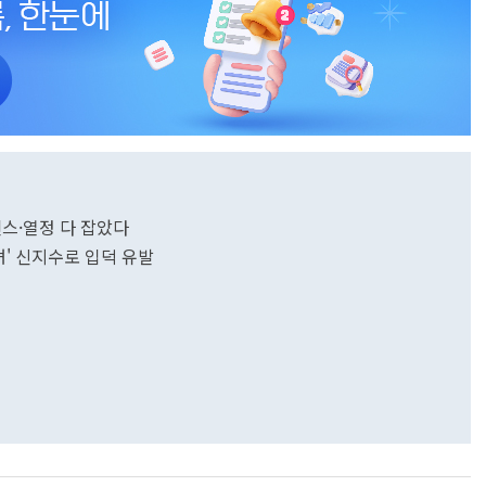
센스·열정 다 잡았다
녀' 신지수로 입덕 유발