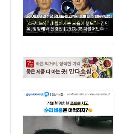
[스팟Live] “당 돌아가는 모습에 분노”…김민
석, 정청래와 신경전 | 26.08.08 더불어민주당
당대표·최고위원 후보 제주 합동연설회