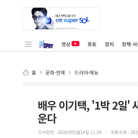
영상
포토
정치
정책·서
홈
문화·연예
드라마·예능
배우 이기택, '1박 2일
운다
기사입력 :
2026년05월14일 11:24
최종수정 :
20