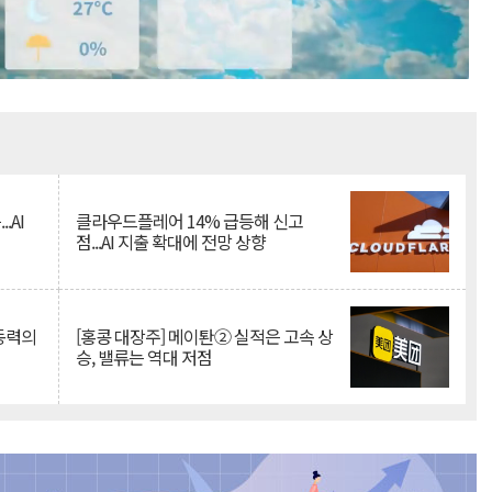
Mute
.AI
클라우드플레어 14% 급등해 신고
점...AI 지출 확대에 전망 상향
 동력의
[홍콩 대장주] 메이퇀② 실적은 고속 상
승, 밸류는 역대 저점