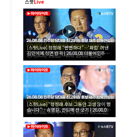
스팟
Live
[스팟Live] 정청래 “뻔뻔하다”…‘화합’ 꺼낸
김민석에 정면 반격 | 26.08.08 더불어민주당
당대표·최고위원 후보 제주 합동연설회
[스팟Live] “정청래 후보 그동안 고생 많이 했
습니다”…송영길, 연임에 선 긋기 | 26.08.08
더불어민주당 당대표·최고위원 후보 제주 합
동연설회