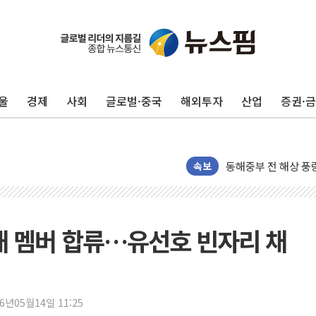
울
경제
사회
글로벌·중국
해외투자
산업
증권·
'화합' 꺼낸 김민석
李대통령, ISA 개편
동해중부 전 해상 풍
연일 폭염에 온열질환
속보
中 전방위 아파트 부
인제 용대리 계곡서 
동해시, 11~14일 
' 새 멤버 합류…유선호 빈자리 채
강원 중·남부 동해안
청양 밭에서 일하던 
폭염에 車 운전면허 
26년05월14일 11:25
李대통령, 'ISA·주