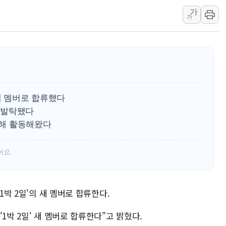
가
'호우 특보' 경북 울진
가
주말 무더위·열대야
오세훈 "용산공원 주
충북 주말 무더위 지
10월 보완수사권 폐
한상협, 업계 개인정
 새 멤버로 합류했다
민주당, 오늘 제주·인천
 발탁됐다
뉴욕증시, 고용 쇼크
통해 활동해왔다
트럼프, 쿡 연준 이사
어요.
1박 2일'의 새 멤버로 합류한다.
1박 2일' 새 멤버로 합류한다"고 밝혔다.