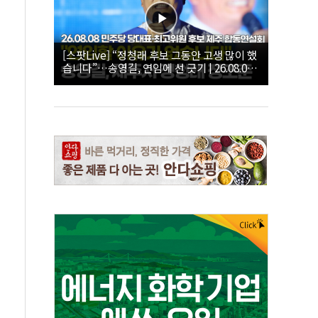
[스팟Live] “정청래 후보 그동안 고생 많이 했
습니다”…송영길, 연임에 선 긋기 | 26.08.08
더불어민주당 당대표·최고위원 후보 제주 합
동연설회