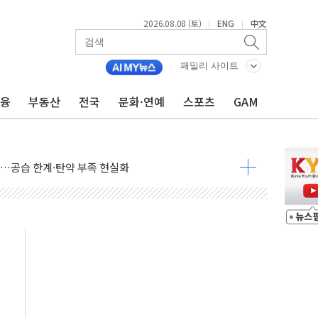
2026.08.08 (토)
ENG
中文
|
|
패밀리 사이트
금융
부동산
전국
문화·연예
스포츠
GAM
발표...김민석 52.64% 정청래 39.89% 송영길 7.47%
10~8.14)
작…공습 한계·탄약 부족 현실화
 50㎜ 폭우…강원 동해안 강한 비 이어져
대 환경미화원 수거차에 치여 사망
난동…60대 남성 2명 숨져
보는 일 없게"…'결혼 페널티' 22개 과제 손본다
터보트 전복…1명 사망·1명 실종
림의 날 참석..."국제적 시민 연대로 목소리 내야"
중 실종 60대 나흘만에 숨진 채 발견
 살해 10대 아들 체포