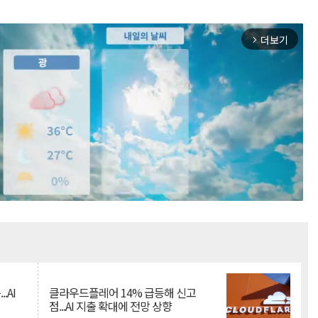
더보기
arrow_forward_ios
Mute
.AI
클라우드플레어 14% 급등해 신고
점...AI 지출 확대에 전망 상향