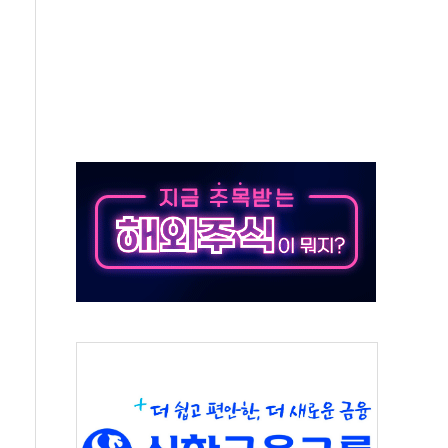
뻔' 받아친 정청래…제주 연설서 신경전 고조
 지시…與 "적극 환영"·野 "졸속 국정"
…10일까지 최대 3.5m 높은 물결
 23명…정부, 비상대응기구 가동
도 베이징도 부동산 규제 철폐
승으로 피서객 7명 고립…전원 구조
 멍' 운영…페르세우스 유성우 관측
 50mm 이상 폭우…호우경보 발효
숨져…온열질환 여부 조사