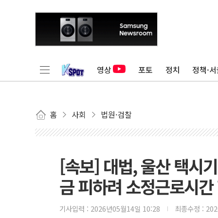
영상
포토
정치
정책·서
홈
사회
법원·검찰
[속보] 대법, 울산 택
금 피하려 소정근로시간 
기사입력 :
2026년05월14일 10:28
최종수정 :
20