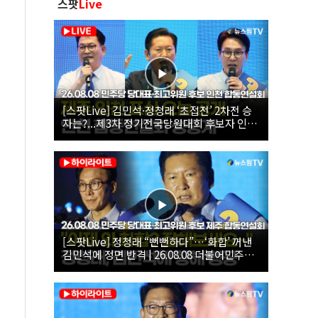
스팟
Live
[스팟Live] 김민석·정청래 ‘초접전’ 2차전 승
자는?...제3차 정기전국당원대회 후보자 인천
합동연설회 생중계 | 26.08.08
[스팟Live] 정청래 “뻔뻔하다”…‘화합’ 꺼낸
김민석에 정면 반격 | 26.08.08 더불어민주당
당대표·최고위원 후보 제주 합동연설회