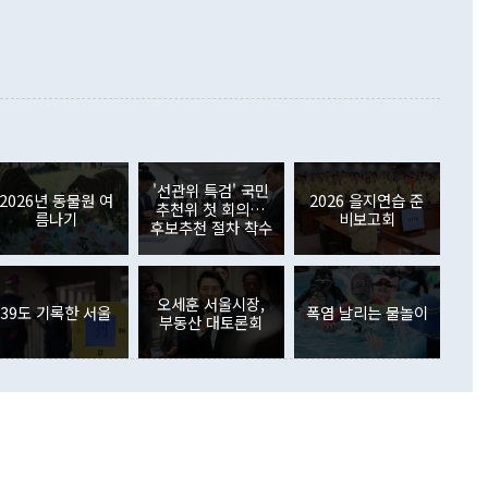
000만달러)보다 적자 폭이 확대됐다. 여행수지는 외국인 입국자
래될 수 있다"고 경고했다. 이 대통령은 남북 신뢰 구축을 위해
증료 인상 등에 따른 출국자 감소로 4억4000만달러 흑자를
합의를 선제적으로 복원해야 한다는 정 장관의 주장에 대해서도
지식재산권사용료수지는 전월 흑자에서 4억4000만달러 적자
대로 하는 게 과연 한반도의 평화와 안정에 플러스냐, 결론적
 본원소득수지는 배당소득을 중심으로 32억7000만달러 흑자
이 들 때도 있다"며 부정적으로 반응했다. 조현 외교부 장
월(21억7000만달러)보다 흑자 폭이 확대됐다. 배당소득수지
 사후 브리핑에서 정 장관이 언급한 '4자 회담'에 대해 "이상
이 늘어난 데다 전월 분기배당에 따른 기저효과로 배당지급이
 어떤 희망이라 하더라도 그건 아직 조율되지 않은 방법"이
6000만달러 흑자를 나타냈다. 금융계정 순자산은 6월 중 467
들께서 디스카운트해 주시면 좋겠다"고 선을 그었다. 정 장관
러 증가해 월간 기준 역대 최대 증가 폭을 기록했다. 종전 최대
아 블라디보스토크에서 열리는 '동방경제포럼(EEF)'을 언급하
월(369억9000만달러)을 넘어선 것이다. 직접투자에서는 내국
원에서 (참석을) 검토하고 있다"고 발언한 데 대해서도 조 장관
가 80억1000만달러, 외국인의 국내투자가 46억3000만달러
'선관위 특검' 국민
외교부의 몫"이라며 "아직 거기까지 진도가 나가지 않았다"고
2026년 동물원 여
2026 을지연습 준
. 증권투자에서는 외국인의 국내 주식 매도세가 이어졌다. 외
추천위 첫 회의…
름나기
비보고회
장관이 이날 소개한 대북 구상과 설명은 정부 내 조율을 거치지
주식 투자는 차익실현 매도 등의 영향으로 316억1000만달러
후보추천 절차 착수
서 문제가 있다. 특히 주적 표현 대체와 국호 사용, 9·19 군
(-310억5000만달러)에 이어 역대 최대 순매도 기록을 다시
 4자회담 추진 등은 통일부 장관이 결정할 사안이 아니어서 월
국인의 국내 채권투자는 세계국채지수(WGBI) 자금 유입에도
이 나오고 있다. 이 대통령은 정 장관의 업무보고를 듣고 난
도래 영향으로 증가 폭이 줄어든 52억9000만달러를 기록했
무보고에 발표했다고 승인난 건 아니다"라고 재차 확인했다. 정
오세훈 서울시장,
 해외 증권투자는 주식을 중심으로 35억6000만달러 증가했
39도 기록한 서울
폭염 날리는 물놀이
부동산 대토론회
통은 "정 장관의 발언 내용은 대부분 국가안전보장회의(NSC)
newspim.com
된 사안이 아닌 정 장관의 개인적 생각에 가깝다"며 "안보 관
이 정부의 공식 정책이 아닌 사안을 추진하겠다고 업무보고를
 면전에서 '국군통수권자가 나서야 한다'고 주장한 것은 심각
 5일 청와대 영빈관에서 열린 통일
 외교 안보 부처 업무보고에서 발언하고 있다. [사진=청와대]
장이 현 시점에서 이미 참고가 될 수 없는 과거의 경험 또는 사