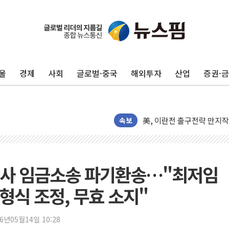
울
경제
사회
글로벌·중국
해외투자
산업
증권·
[속보] 민주, 제주 경선 결과 
이번주 국내 주요 금융일정(8.
美, 이란전 출구전략 만지
강릉·동해·삼척 시간당 최대
속보
폐기물 수거하다 참변…60
서울 중랑구 주택가서 흉기 
李대통령 "결혼 때문에 손해 
시기사 임금소송 파기환송…"최저임
여수 오동도 인근 해상서 모
형식 조정, 무효 소지"
추미애, '위안부' 피해자 기
인천 선재도 갯벌서 해루질 
26년05월14일 10:28
인천서 말다툼 중 어머니 흉기