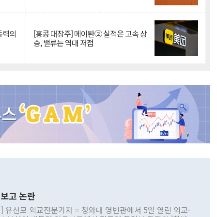
 동력의
[홍콩 대장주] 메이퇀② 실적은 고속 상
승, 밸류는 역대 저점
보고 논란
] 유신모 외교전문기자 = 청와대 영빈관에서 5일 열린 외교·