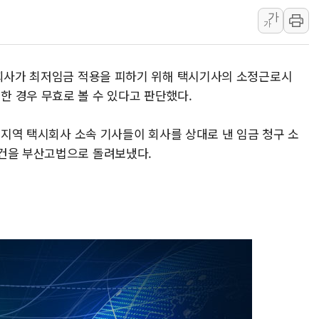
가
'화합' 꺼낸 김민석에 '뻔
가
李대통령, ISA 개편 재검토
동해중부 전 해상 풍랑주의보
시회사가 최저임금 적용을 피하기 위해 택시기사의 소정근로시
연일 폭염에 온열질환 사망
 경우 무효로 볼 수 있다고 판단했다.
中 전방위 아파트 부양, 수
인제 용대리 계곡서 수위 상
산 지역 택시회사 소속 기사들이 회사를 상대로 낸 임금 청구 소
동해시, 11~14일 '별똥별
사건을 부산고법으로 돌려보냈다.
강원 중·남부 동해안 시간당
청양 밭에서 일하던 90대 