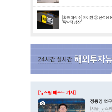
[홍콩 대장주] 메이퇀 ③ 신성장
'폭발적 성장'
[뉴스핌 베스트 기사]
정동영 업무
[서울=뉴스핌