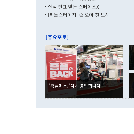
월(-10억9
쁜 상황이 초
증가와 유류할
실적 발표 앞둔 스페이스X
9·19 군사
기록했지만 
[히든스테이지] 즌·오아 첫 도전
"우리의 선의
로 전환됐다.
으로 약간의 의문
를 기록해 전
관은 업무보고
는 배당수입
주의에 근거한
줄면서 25억
[주요포토]
라며 "여러분
억1000만달
이 9월 러시
였던 올해 3
며 "정부 차
인의 해외투자
은 "그것은 
각각 증가했다
잘랐다. 정 
국인의 국내 
않았다는 점에
감소하며 전월
사합의 복원,
경신했다. 외
권이라는 지적
분기 말 만기
뒤 "여기 업
다. 내국인의
'홈플러스, '다시 영업합니다'
부의 한 소식
다. eoyn2@
를 거쳐 결정
련 부처 장관
하고 대통령의
한 문제"라고 지적했다. 이재명 대통령이
외교 국방 등
2026.08.05 ◆시대착오적 접근, 대북 인식 오류 더욱 문제인 것은 정 장관
의 이같은 주