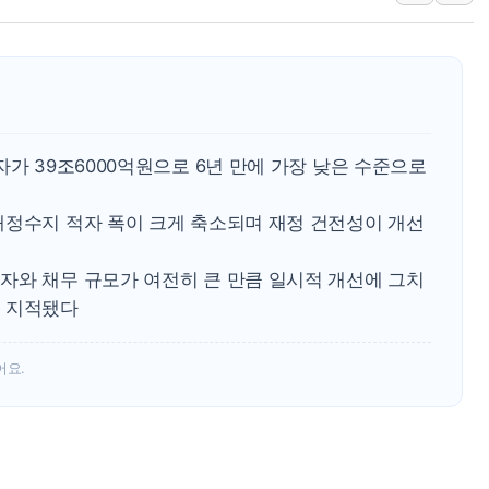
폐기물 수거하다 참변…60대
서울 중랑구 주택가서 흉기 난
李대통령 "결혼 때문에 손해 
여수 오동도 인근 해상서 모
추미애, '위안부' 피해자 기림
자가 39조6000억원으로 6년 만에 가장 낮은 수준으로
인천 선재도 갯벌서 해루질 중
재정수지 적자 폭이 크게 축소되며 재정 건전성이 개선
인천서 말다툼 중 어머니 흉기
'화합' 꺼낸 김민석에 '뻔뻔
자와 채무 규모가 여전히 큰 만큼 일시적 개선에 그치
李대통령, ISA 개편 재검토 
로 지적됐다
어요.