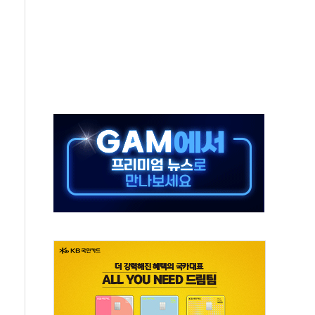
 환경미화원 수거차에 치여 사망
동…60대 남성 2명 숨져
보는 일 없게"…'결혼 페널티' 22개 과제 손본다
터보트 전복…1명 사망·1명 실종
의 날 참석..."국제적 시민 연대로 목소리 내야"
 실종 60대 나흘만에 숨진 채 발견
 살해 10대 아들 체포
' 받아친 정청래…제주 연설서 신경전 고조
지시…與 "적극 환영"·野 "졸속 국정"