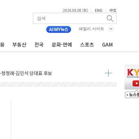
2026.08.08 (토)
ENG
中文
|
|
패밀리 사이트
금융
부동산
전국
문화·연예
스포츠
GAM
산사태 주의보'...경북도, 호우 피해·통제구간 없어
%p' 차 재역전 성공...金 45.42% vs 鄭 44.56%
·정청래·김민석 당대표 후보
 정청래에 승리...47.75% vs 42.08%
과 발표...김민석 47.75% 정청래 42.08%
표...김민석 45.09% 정청래 43.27% 송영길 11.63%
표...김민석 52.64% 정청래 39.89% 송영길 7.47%
0~8.14)
…공습 한계·탄약 부족 현실화
50㎜ 폭우…강원 동해안 강한 비 이어져