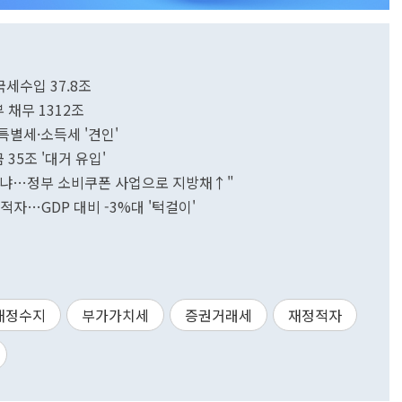
국세수입 37.8조
 채무 1312조
특별세·소득세 '견인'
35조 '대거 유입'
실 아냐…정부 소비쿠폰 사업으로 지방채↑"
적자…GDP 대비 -3%대 '턱걸이'
재정수지
부가가치세
증권거래세
재정적자