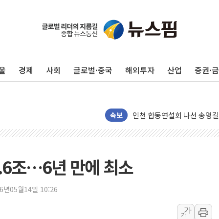
울
경제
사회
글로벌·중국
해외투자
산업
증권·
울진·영덕 '호우특보'-포항 '
[종합] 김민석, 정청래에 '0.86
인천 합동연설회 나선 송영길
김민석, 2주차 제주·인천 경선서
속보
인사하는 김민석 당대표 후보
[속보] 민주, 제주·인천 경선 결
[속보] 민주, 인천 경선 결과 발
.6조…6년 만에 최소
[속보] 민주, 제주 경선 결과 발
이번주 국내 주요 금융일정(8.1
26년05월14일 10:26
美, 이란전 출구전략 만지작
가
가
강릉·동해·삼척 시간당 최대 