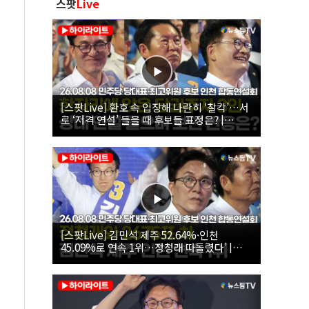
스팟
Live
[스팟Live] 환호 속 입장해 나란히 ‘찰칵’…서
로 ‘저격 연설’ 들을 때 후보들 표정은? |
26.08.08 더불어민주당 당대표·최고위원 후
보 인천 합동연설회
[스팟Live] 김민석 제주 52.64%·인천
45.09%로 연속 1위…정청래 따돌렸다’ |
26.08.08 더불어민주당 당대표·최고위원 후
보 인천 합동연설회