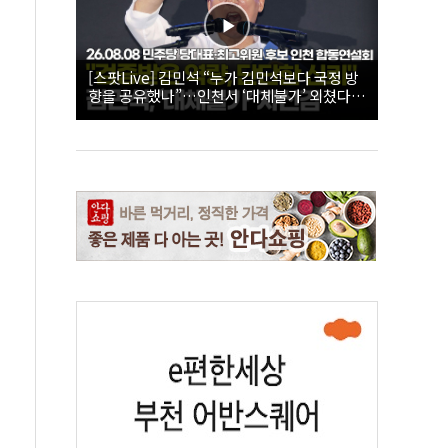
[스팟Live] 김민석 “누가 김민석보다 국정 방
향을 공유했나”…인천서 ‘대체불가’ 외쳤다 |
26.08.08 더불어민주당 당대표·최고위원 후
보 인천 합동연설회