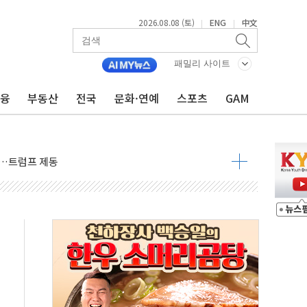
2026.08.08 (토)
ENG
中文
|
|
패밀리 사이트
금융
부동산
전국
문화·연예
스포츠
GAM
체결… 이스라엘·이란 위협에 맞설 자체 억지력 강화
 다음 주"
령…트럼프 제동
주일 이상 '올스톱'… 美 해상봉쇄 영향
개입했나" 촉각
용 쇼크에 반도체주 '활짝'
우려 후퇴…나스닥 선물 1%대 상승
…9월 금리 인상 기대 후퇴
체결
라우드플레어·태양광주↑ VS 트레이드데스크·웬디스↓
종자 7359명 끝까지 찾겠다"