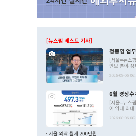
[뉴스핌 베스트 기사]
정동영 업무
[서울=뉴스핌
안보 분야 정
평화공존 발전
2026-08-06 06:
발언 중에는 
언한 것이 있
령은 공개적으
6월 경상수
주의적 희망에
관의 대북 정
[서울=뉴스핌
관 부처 장관
어 역대 최대
관의 무리한 
출 호조로 월
다. [정동영 통일부 장관이 지난달 23일 오후 서울 종로구 정부서울청사에
2026-08-06 08:
료=한국은행] 한국은행이 6일 발표한 '2026년 6월 국제수지(잠정)'에
서 취임 1주년 
면 지난 6월
부 장관 권한
1000만달러
서울 외곽 월세 200만원
발전 구상'을