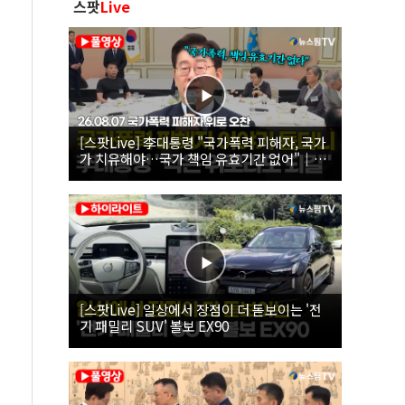
스팟
Live
[스팟Live] 李대통령 "국가폭력 피해자, 국가
가 치유해야…국가 책임 유효기간 없어"｜
26.08.07 국가폭력 피해자 위로 오찬
[스팟Live] 일상에서 장점이 더 돋보이는 '전
기 패밀리 SUV' 볼보 EX90