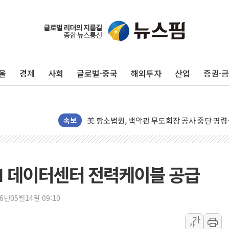
울
경제
사회
글로벌·중국
해외투자
산업
증권·
[종합] 이슬람 수니파 3국, '공동방위협정' 
트럼프, 백신·자폐증 행정명령 검토…"이르면
美 항소법원, 백악관 무도회장 공사 중단 명
이란의 핵심 원유 수출항 '하르그섬', 최근 1
속보
美 고용 쇼크에 엔화 장중 급등…시장은 "또 
[AI MY 뉴스] 뉴욕 반도체주 프리뷰...美 고
뉴욕증시 프리뷰, 美 고용 쇼크에 금리 인상 
AI 데이터센터 전력케이블 공급
[종합] 美 7월 고용 2만3000명 감소 '쇼크'
[사진] 이슬람 수니파 3개국, 공동방위협정 
26년05월14일 09:10
뉴욕증시 개장 전 특징주...아틀라시안·클
가
가
보훈부, 미 DPAA와 MOU… "6·25 미군 실