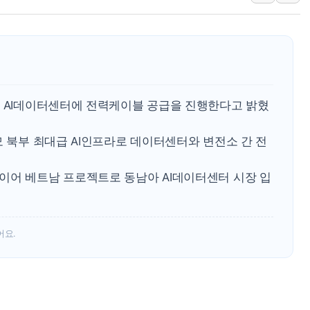
트럼프 "금리 내려야"…파월 때와 달리 워시엔
특정 정치인 측근 포항시 정책특보 내정설...포
李 "해남 태양광, 대한민국 다음 100년 밑거
李 대통령, '6시간 마라톤 부동산 2차 회의'
트럼프, 中 겨냥 폴리실리콘 관세 15% 부과
텔 AI데이터센터에 전력케이블 공급을 진행한다고 밝혔
[사진] 빈살만과 에르도안의 만남
모 북부 최대급 AI인프라로 데이터센터와 변전소 간 전
이란와이어 "이란 최고지도자 위독…곧 사망
남동발전, 해남군에 국내 최대 규모 400MW 
이어 베트남 프로젝트로 동남아 AI데이터센터 시장 입
[인도증시] 중동 불안 속 유가 상승에 소폭 하락
어요.