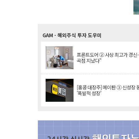
GAM
- 해외주식 투자 도우미
프론트도어 ② 사상 최고가 경신
곡점 지났다"
[홍콩 대장주] 메이퇀 ③ 신성장
'폭발적 성장'