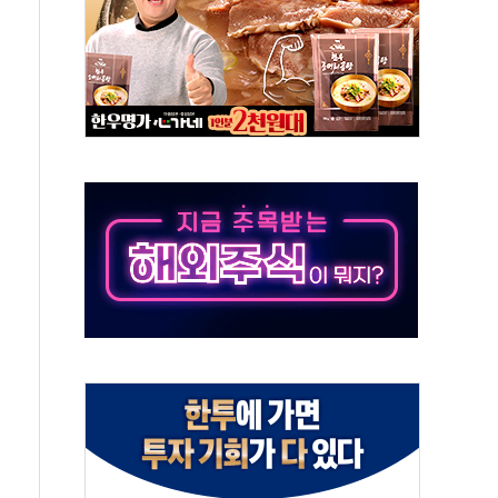
 톤 낮춰
항시 '시끌'
름…수도권 집중 완화 전환점"
 주재… "전폭적 공급 확대·속도전 총력"
…美 태양광주 급등
해도 놀랍지 않아"
태양광 착공…여의도 1.6배 규모
...금융주 낙폭 커