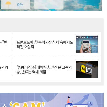
Mute
…"변
프론트도어 ① 주택시장 침체 속에서도
터진 호실적
 동력의
[홍콩 대장주] 메이퇀② 실적은 고속 상
승, 밸류는 역대 저점