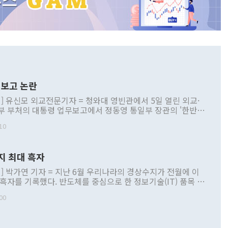
보고 논란
] 유신모 외교전문기자 = 청와대 영빈관에서 5일 열린 외교·
부 부처의 대통령 업무보고에서 정동영 통일부 장관의 '한반도
 구상'과 업무보고 발언이 논란을 빚고 있다. 이날 정 장관의
10
정부 내 조율을 거치지 않은 사안을 정책으로 추진하겠다고 공
는가 하면 사실 관계에 맞지 않은 설명도 있었다. 이재명 대통
로 신중을 기해 달라고 경고했고, 조현 외교부 장관은 '이상
지 최대 흑자
 근거한 비현실적 구상'이라는 비판을 내놨다. 그동안 정 장
책 관련 발언이 물의를 빚은 적은 여러 번 있지만 대통령과 유
] 박가연 기자 = 지난 6월 우리나라의 경상수지가 전월에 이
이 공개적으로 부정적 입장을 표명한 것은 이례적이다. 정 장
 흑자를 기록했다. 반도체를 중심으로 한 정보기술(IT) 품목 수
대북 접근법과 월권을 제어해야 한다는 목소리도 높아지고 있
간 상품수출이 처음으로 1000억달러를 넘어선 영향이다. [자
00
 따르
기자간담회를 하고 있다. [사진=통일부] 2026.07.23 ◆통일
 경상수지는 497억3000만달러 흑자로 집계됐다. 전월(386억
 넘어선 주장 정 장관은 이날 업무보고에서 '한반도 평화공존
)에 이어 두 달 연속 월간 기준 역대 최대 기록을 갈아치웠다.
 설명하면서 이재명 정부 2년차 핵심 과제로 상호 존중·평화