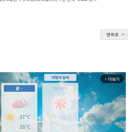
맨위로
더보기
arrow_forward_ios