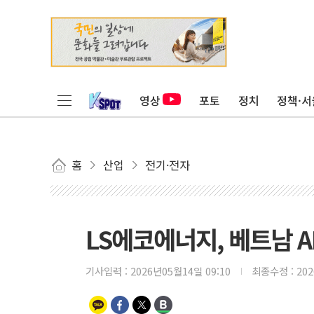
영상
포토
정치
정책·서
홈
산업
전기·전자
LS에코에너지, 베트남 
기사입력 :
2026년05월14일 09:10
최종수정 :
20