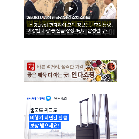
[스팟Live] 한자리에 모인 장군들...李대통령,
이상렬 대장 등 진급 장성 4명에 삼정검 수치
직접 수여｜26.08.07 장성 진급·삼정검 수치
수여식