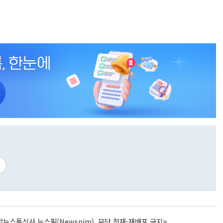
뉴스통신사 뉴스핌(Newspim), 무단 전재-재배포 금지>