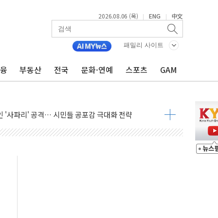
2026.08.06 (목)
ENG
中文
|
|
 반대…상법·자본시장법 개정 논의"
 차익실현 속 혼조세...웨스턴디지털·샌디스크↓
패밀리 사이트
에 긴급 안보 점검회의
금융
부동산
전국
문화·연예
스포츠
GAM
호르무즈 재개방 기대에 강세
조까지, 상승...호실적 보고 기업 상승세 뚜렷
인 '사파리' 공격… 시민들 공포감 극대화 전략
' 임시 주총 기대감에 홀로 상한가…마진 잔액은 사상 최고
버리지 위험수위…숨은 차입이 더 큰 변수"
대응 1단계 진압 중
야, 경쟁상대 中과 비교해야"
하는 '선봉'의 대민 봉사
미사일 1발 발사… 올해 10번째·42일 만 도발
 새 안보 위기… 반군·마약카르텔이 습득해 전투 활용
어선 구조