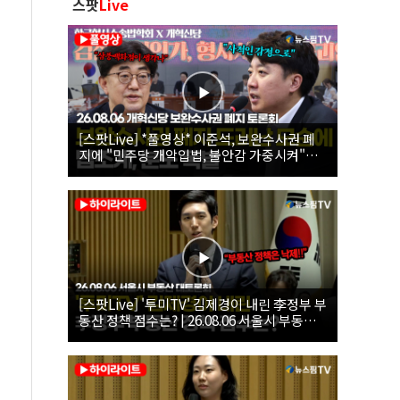
스팟
Live
[스팟Live] *풀영상* 이준석, 보완수사권 폐
지에 "민주당 개악입법, 불안감 가중시켜"｜
26.08.06 개혁신당 보완수사권 폐지 토론회
[스팟Live] '투미TV' 김제경이 내린 李정부 부
동산 정책 점수는? | 26.08.06 서울시 부동산
대토론회