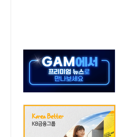
무해한 표면 부식 물질"
분만에 진화...외국인 노동자 숨져
즌2
축 피해 최소화 '총력 대응'
유입에도 박스권…美 암호화폐 법안 처리 여부도 변수
 '62일째'..."대부분 여기서 상주"