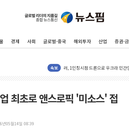
김정관 장관 "영업이익 N% 성과급
뉴욕증시 프리뷰, 미 주가선물 AI주
청와대, 북한 단거리 탄도미사일 발사
울
경제
사회
글로벌·중국
해외투자
산업
증권·
금값 7주 만에 최고…美 고용 둔화·
[인도증시] 중동 긴장 완화에 실적 호
러, 1인칭시점 드론으로 우크라 민간
[베트남 증시] 지수 하락 속 'DGC
속보
'월가의 황제' 다이먼 "금융시장 레
양주 섬유염색공장서 화재 1명 중상…
김정관 산업부 장관 "주 52시간 손봐
업 최초로 앤스로픽 '미소스' 접
해군 1함대 창설 80주년…지역과 함께
[3보] 북, 원산서 동해로 단거리 탄도
우크라 드론 전술, 중남미 콜롬비아에
26년05월14일 08:39
동해해경, 독도 해상서 부유물 감긴 