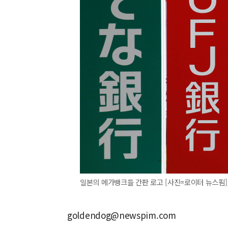
일본의 메가뱅크들 간판 로고 [사진=로이터 뉴스핌]
goldendog@newspim.com