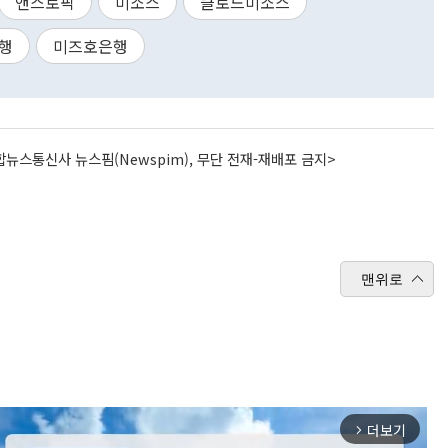
앤스로픽
미소스
클로드미소스
행
미즈호은행
뉴스통신사 뉴스핌(Newspim), 무단 전재-재배포 금지>
맨위로
더보기
arrow_forward_ios