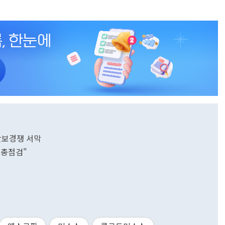
 안보경쟁 서막
안 총점검"