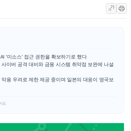
가
주한미군 "오산기지 누출, 백린 아닌 
가
구미 폐염산처리업체서 불 2시간30여
해군과 함께하는 '불금전파, 송정' 시
강원도 폭염특보 11일째…온열질환·가
[코인 시황] 비트코인, ETF 자금 
[르포] 39도 폭염 속 잠실 개표소 시위
AI '미소스' 접근 권한을 확보하기로 했다
 사이버 공격 대비와 금융 시스템 취약점 보완에 나설
 악용 우려로 제한 제공 중이며 일본의 대응이 영국보
어요.