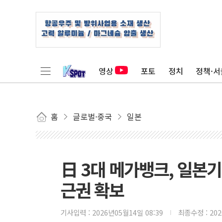
영상
포토
정치
정책·서
홈
글로벌·중국
일본
日 3대 메가뱅크, 일본기
근권 확보
기사입력 :
2026년05월14일 08:39
최종수정 :
20