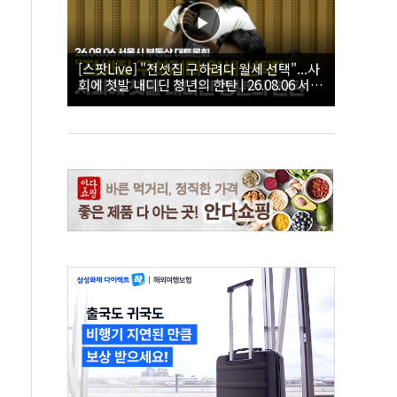
[스팟Live] "전셋집 구하려다 월세 선택"...사
회에 첫발 내디딘 청년의 한탄 | 26.08.06 서울
시 부동산 대토론회