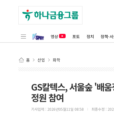
영상
포토
정치
정책·서
홈
산업
화학
GS칼텍스, 서울숲 '배
정원 참여
기사입력 :
2026년05월11일 08:58
최종수정 :
20