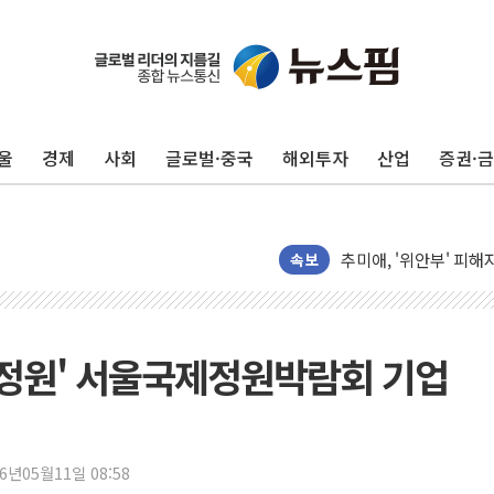
강릉·동해·삼척 시간당
폐기물 수거하다 참변
서울 중랑구 주택가서 
울
경제
사회
글로벌·중국
해외투자
산업
증권·
李대통령 "결혼 때문에 
여수 오동도 인근 해상
추미애, '위안부' 피해
인천 선재도 갯벌서 해루
속보
인천서 말다툼 중 어머니
'화합' 꺼낸 김민석에
李대통령, ISA 개편 
움정원' 서울국제정원박람회 기업
동해중부 전 해상 풍랑
연일 폭염에 온열질환 
中 전방위 아파트 부양
26년05월11일 08:58
인제 용대리 계곡서 수