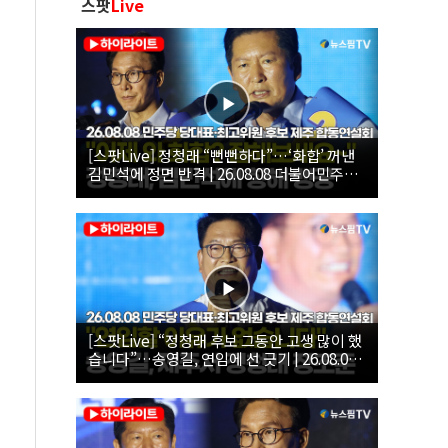
스팟
Live
[스팟Live] 정청래 “뻔뻔하다”…‘화합’ 꺼낸
김민석에 정면 반격 | 26.08.08 더불어민주당
당대표·최고위원 후보 제주 합동연설회
[스팟Live] “정청래 후보 그동안 고생 많이 했
습니다”…송영길, 연임에 선 긋기 | 26.08.08
더불어민주당 당대표·최고위원 후보 제주 합
동연설회