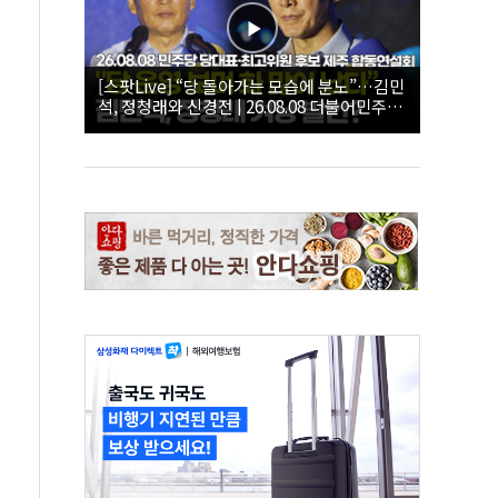
[스팟Live] “당 돌아가는 모습에 분노”…김민
석, 정청래와 신경전 | 26.08.08 더불어민주당
당대표·최고위원 후보 제주 합동연설회