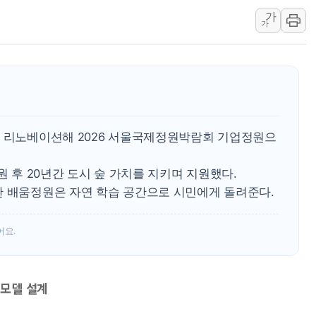
가
동해시, 11~14일 '
가
강원 중·남부 동해안 
청양 밭에서 일하던 9
폭염에 車 운전면허 기
李대통령, 'ISA·주가
'호우 특보' 경북 울진 
을 리노베이션해 2026 서울국제정원박람회 기업정원으
원 후 20년간 도시 숲 가치를 지키며 지원했다.
한 배움정원은 자연 학습 공간으로 시민에게 돌려준다.
어요.
모델 설계