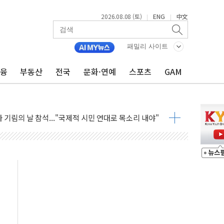
2026.08.08 (토)
ENG
中文
|
|
 최대 50㎜ 폭우…강원 동해안 강한 비 어어져
…60대 환경미화원 수거차에 치여 사망
패밀리 사이트
흉기 난동…60대 남성 2명 숨져
금융
부동산
전국
문화·연예
스포츠
GAM
손해 보는 일 없게"…'결혼 페널티' 22개 과제 손본다
서 모터보트 전복…1명 사망·1명 실종
자 기림의 날 참석..."국제적 시민 연대로 목소리 내야"
질 중 실종 60대 나흘만에 숨진 채 발견
 흉기 살해 10대 아들 체포
 '뻔뻔' 받아친 정청래…제주 연설서 신경전 고조
재검토 지시…與 "적극 환영"·野 "졸속 국정"
주의보…10일까지 최대 3.5m 높은 물결
사망 23명…정부, 비상대응기구 가동
, 수도 베이징도 부동산 규제 철폐
위 상승으로 피서객 7명 고립…전원 구조