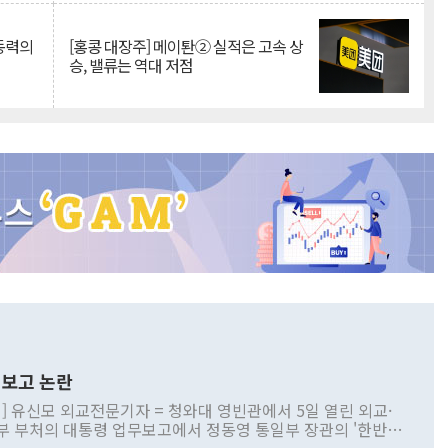
 동력의
[홍콩 대장주] 메이퇀② 실적은 고속 상
승, 밸류는 역대 저점
보고 논란
] 유신모 외교전문기자 = 청와대 영빈관에서 5일 열린 외교·
부 부처의 대통령 업무보고에서 정동영 통일부 장관의 '한반도