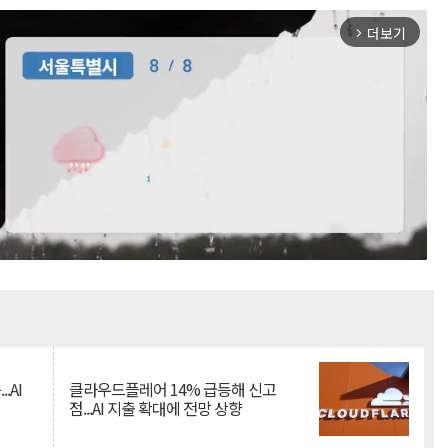
더보기
arrow_forward_ios
Mute
.AI
클라우드플레어 14% 급등해 신고
점...AI 지출 확대에 전망 상향