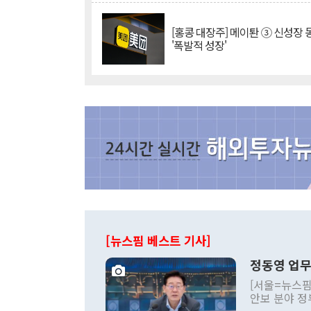
[홍콩 대장주] 메이퇀 ③ 신성장
'폭발적 성장'
[뉴스핌 베스트 기사]
정동영 업무
[서울=뉴스핌
안보 분야 정