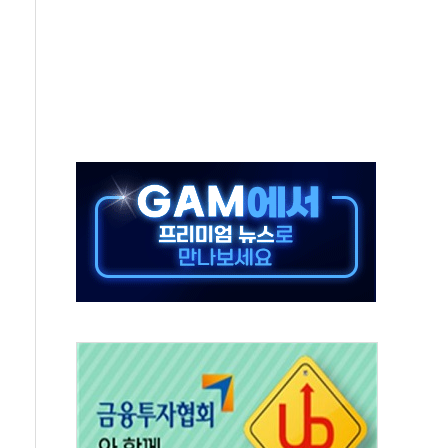
별똥별 멍' 운영…페르세우스 유성우 관측
시간당 50mm 이상 폭우…호우경보 발효
0대 숨져…온열질환 여부 조사
능시험 오전 집중 편성…체감온도 38도 넘으면 중단
누르기 방지법' 전면 재검토 지시
시간당 20~30mm 강한 비...가뭄 해소될 듯