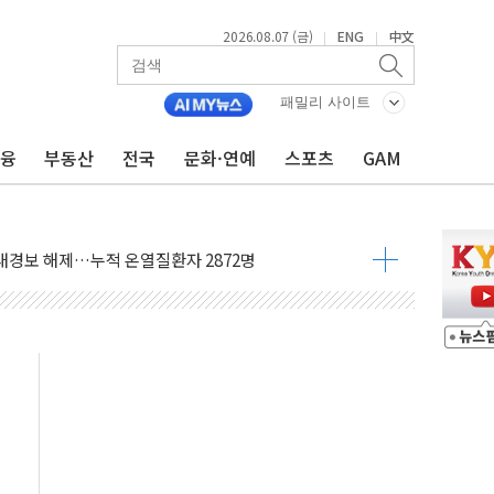
2026.08.07 (금)
ENG
中文
|
|
사우디 동시 공격… 위기 고조되는 또 다른 중동 화약고
들도 특별식으로 여름나기 [뉴스핌 줌인]
패밀리 사이트
 못 맡는다…상피제 실시
금융
부동산
전국
문화·연예
스포츠
GAM
X 지분 일부 매각
...최소 7명 사망
중대경보 해제…누적 온열질환자 2872명
.李 부동산 세제안에 與 내부서 '총선·대선 직격탄' 우려
아울렛' 건립 '본궤도'
안동·의성 특별재난지역 선포
 휘두른 30대 세입자…경찰, 현행범 체포
억원
개…"재무구조 개편"
열질환 보장…폭염기 신속 보상 강화