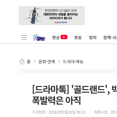
영상
포토
정치
정책·서
홈
문화·연예
드라마·예능
[드라마톡] '골드랜드',
폭발력은 아직
기사입력 :
2026년05월10일 06:31
최종수정 :
20