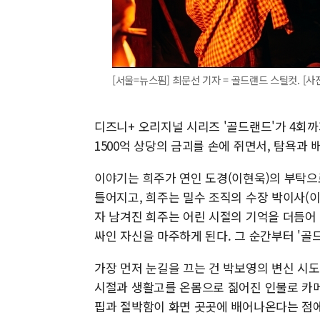
[서울=뉴스핌] 최문선 기자 = 골드랜드 스틸컷. [사진
디즈니+ 오리지널 시리즈 '골드랜드'가 4회까
1500억 상당의 금괴를 손에 쥐면서, 탐욕과
이야기는 희주가 연인 도경(이현욱)의 부탁으
틀어지고, 희주는 밀수 조직의 수장 박이사(이
자 남겨진 희주는 어린 시절의 기억을 더듬어
싸인 자신을 마주하게 된다. 그 순간부터 '골
가장 먼저 눈길을 끄는 건 박보영의 변신 시
시절과 생활고를 온몸으로 짊어진 인물로 카메
핍과 절박함이 화면 곳곳에 배어나온다는 점에