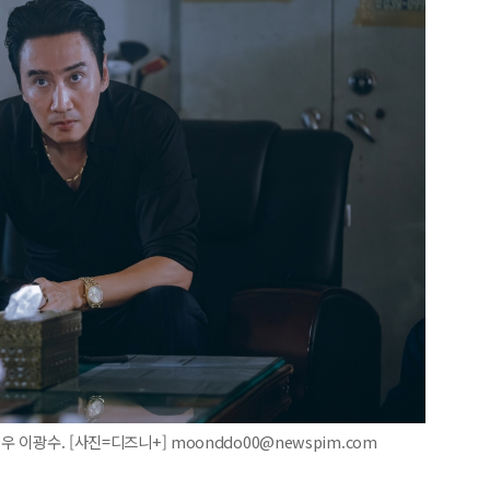
 이광수. [사진=디즈니+] moonddo00@newspim.com