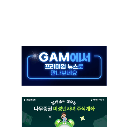
 진단 분야 독점 라이선스 계약"
11' 캐나다 IND 신청
 군 장병 금융교육·전역 지원 협약
보험' 6개월 배타적사용권 획득
 상폐 위기…관리종목 우려 지정예고 총 63개
경쟁률… 실수요자 관심