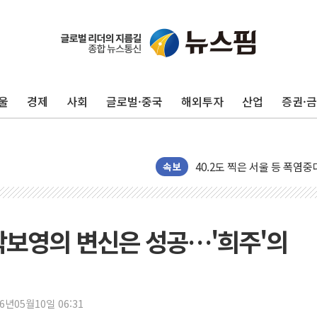
후티 반군, 예멘 정부군과 
42.5도 역대급 폭염…동물
경찰, 9월부터 '가족 사건'
울
경제
사회
글로벌·중국
해외투자
산업
증권·
포스코홀딩스, 포스코인터·D
태국 학교서 중학생 총기 난사
40.2도 찍은 서울 등 폭염
"文정부 악몽 재현 안돼"..
속보
신세계사이먼 '대구 프리미엄 
李대통령, 호우 피해 경북 
'변기 수리' 집주인에게 흉기
 박보영의 변신은 성공…'희주'의
워트, 상반기 영업이익 30
프롬바이오, 10일 거래 재
NH농협생명, 농작업 중 온
26년05월10일 06:31
아바코, 2분기 매출 120억원