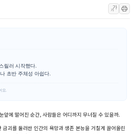
가
랩지노믹스 "디엑솜과 美 암
가
보로노이, 폐암 치료제 'VRN
푸본현대생명, 육군 3군단과
교보생명, '교보K-맞춤건강
벼랑 끝 선 '동전주' 무더기
1순위보다 낮은 특별공급 
 스릴러 시작했다.
나 초반 주체성 아쉽다.
어요.
이 눈앞에 떨어진 순간, 사람들은 어디까지 무너질 수 있을까.
한 금괴를 둘러싼 인간의 욕망과 생존 본능을 거칠게 끌어올린