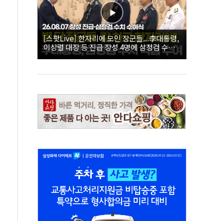
[스팟Live] 한자리에 모인 장군들...李대통령,
이상렬 대장 등 진급 장성 4명에 삼정검 수치
직접 수여｜26.08.07 장성 진급·삼정검 수치
수여식