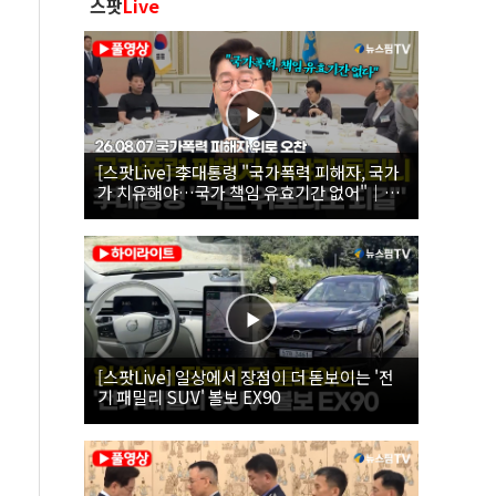
스팟
Live
[스팟Live] 李대통령 "국가폭력 피해자, 국가
가 치유해야…국가 책임 유효기간 없어"｜
26.08.07 국가폭력 피해자 위로 오찬
[스팟Live] 일상에서 장점이 더 돋보이는 '전
기 패밀리 SUV' 볼보 EX90