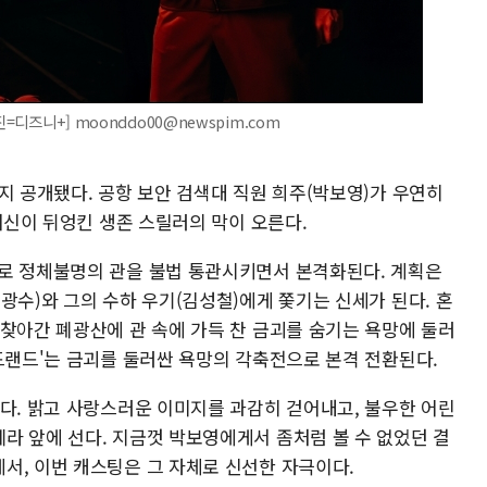
=디즈니+] moonddo00@newspim.com
지 공개됐다. 공항 보안 검색대 직원 희주(박보영)가 우연히
 배신이 뒤엉킨 생존 스릴러의 막이 오른다.
로 정체불명의 관을 불법 통관시키면서 본격화된다. 계획은
광수)와 그의 수하 우기(김성철)에게 쫓기는 신세가 된다. 혼
 찾아간 폐광산에 관 속에 가득 찬 금괴를 숨기는 욕망에 둘러
드랜드'는 금괴를 둘러싼 욕망의 각축전으로 본격 전환된다.
도다. 밝고 사랑스러운 이미지를 과감히 걷어내고, 불우한 어린
라 앞에 선다. 지금껏 박보영에게서 좀처럼 볼 수 없었던 결
서, 이번 캐스팅은 그 자체로 신선한 자극이다.