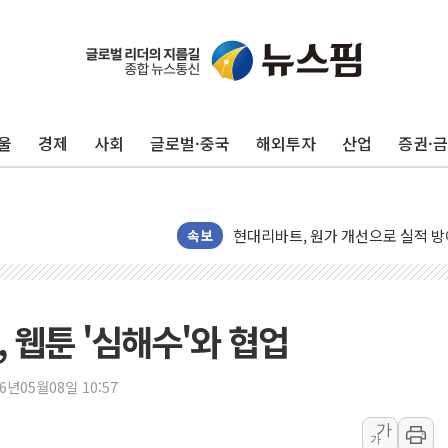
울
경제
사회
글로벌·중국
해외투자
산업
증권·
트럼프, '원정출산 시민권 차단' 
트럼프 "이란전 조만간 끝날 것"…
현대리바트, 원가 개선으로 실적 방
속보
"세금 부담 덜자"…비거주 1주택자
세금 부담 커진 고가 1주택자…맞
[금/유가] 이란의 호르무즈 해협 통
, 웹툰 '심해수'와 협업
뉴욕증시, 유가·금리 부담에 하락…
이란, 오만과 호르무즈 해협 재개방 
26년05월08일 10:57
[민주 당권주자 일정] 송영길·정청래
李대통령, 오늘 부동산 정책 점검 
가
가