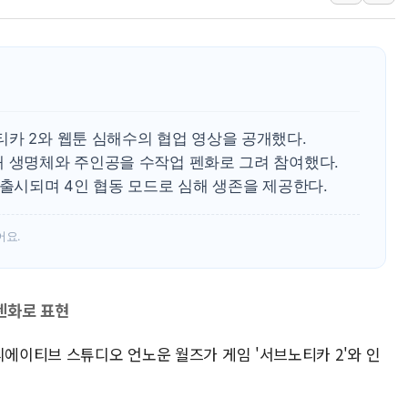
[오늘의 정치일정] 8월 7일(금)
[오늘의 국회일정] 상임위·세미나·기
이란, 美·이스라엘 선박 호르무즈 
유럽증시, 견조한 실적 소화하며 대부
리투아니아 국방 "러, 우크라 드론
티카 2와 웹툰 심해수의 협업 영상을 공개했다.
구광모, 내주 실리콘밸리서 젠슨 황
대 생명체와 주인공을 수작업 펜화로 그려 참여했다.
뉴욕증시 개장 전 특징주...모더
 출시되며 4인 협동 모드로 심해 생존을 제공한다.
김정관 장관 "영업이익 N% 성과
뉴욕증시 프리뷰, 미 주가선물 AI
어요.
청와대, 북한 단거리 탄도미사일 발
펜화로 표현
리에이티브 스튜디오 언노운 월즈가 게임 '서브노티카 2'와 인