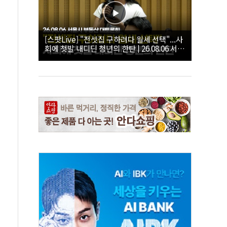
[스팟Live] "전셋집 구하려다 월세 선택"...사
회에 첫발 내디딘 청년의 한탄 | 26.08.06 서울
시 부동산 대토론회