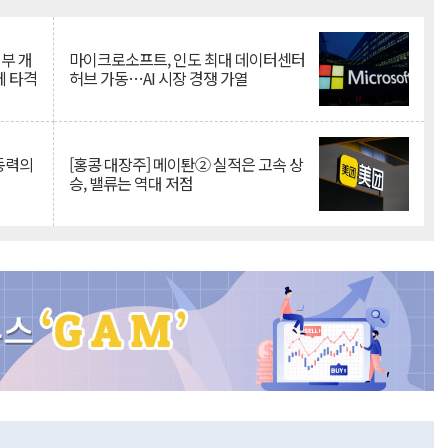
Mute
뇌부 개
마이크로소프트, 인도 최대 데이터센터
에 타격
허브 가동…AI 시장 경쟁 가열
 동력의
[홍콩 대장주] 메이퇀② 실적은 고속 상
승, 밸류는 역대 저점