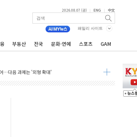
2026.08.07 (금)
ENG
中文
|
|
패밀리 사이트
금융
부동산
전국
문화·연예
스포츠
GAM
행정명령 서명…출생시민권 제한 재시동
군수품 부족설 일축 "막대한 무기 보유"
어…다음 과제는 '외형 확대'
 귀환 조짐에 전월세시장 '긴장'
교환·재매수·다운사이징 '저울질'
항 제한 검토에 유가 3% 급등…금값 보합
다우 5거래일 랠리 '마침표'
합의 막바지.."美와 직접 협상 없어"
·김민석 후보 - 8월 7일
2차 회의…주택 공급 대책 막바지 조율할 듯