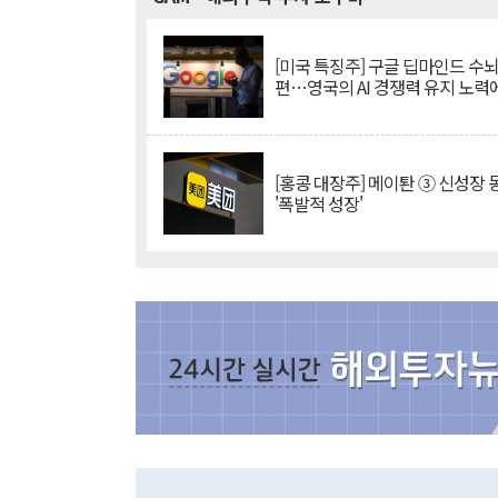
[미국 특징주] 구글 딥마인드 수
편…영국의 AI 경쟁력 유지 노력
[홍콩 대장주] 메이퇀 ③ 신성장
'폭발적 성장'