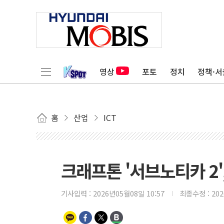
영상
포토
정치
정책·서
홈
산업
ICT
크래프톤 '서브노티카 2'
기사입력 :
2026년05월08일 10:57
최종수정 :
20