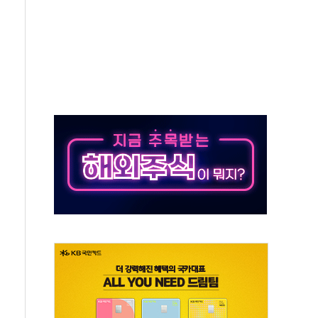
자회견·주요 정당 - 8월 7일
통항 제한 추진…美 "통행 막을 권한 없어"
분 상승… "2분기 기업 순이익 21% 증가" 전망
으로 나토 회원국 공격 검토… 거짓 깃발 작전"
 재회…로봇·AI 데이터센터·모빌리티 구체화
나·아이온큐·도어대시↑ VS 샌디스크·피그마·앱러빈↓
급 반대…상법·자본시장법 개정 논의"
주 차익실현 속 혼조세...웨스턴디지털·샌디스크↓
사에 긴급 안보 점검회의