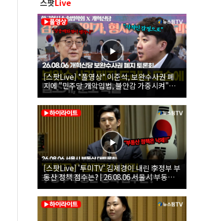
스팟
Live
[스팟Live] *풀영상* 이준석, 보완수사권 폐
지에 "민주당 개악입법, 불안감 가중시켜"｜
26.08.06 개혁신당 보완수사권 폐지 토론회
[스팟Live] '투미TV' 김제경이 내린 李정부 부
동산 정책 점수는? | 26.08.06 서울시 부동산
대토론회