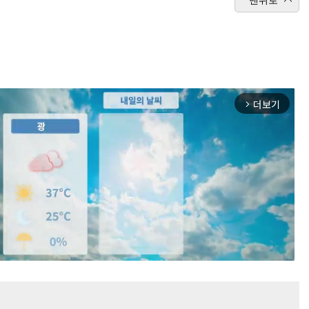
더보기
arrow_forward_ios