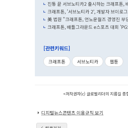
진통 끝 서브노티카2 출시하는 크래프톤, 배
크래프톤, '서브노티카 2', 개발자 브이로
美 법원 "크래프톤, 언노운월즈 경영진 부당
크래프톤, 배틀그라운드 e스포츠 대회 'PGS
[관련키워드]
크래프톤
서브노티카
웹툰
<저작권자(c) 글로벌리더의 지름길 종합
디지털뉴스콘텐츠 이용규칙 보기
뒤로가기