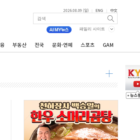
2026.08.09 (일)
ENG
中文
|
|
투입…고수온 양식장 복구·지원 '총력'
산사태 주의보'...경북도, 호우 피해·통제구간 없어
패밀리 사이트
%p' 차 재역전 성공...金 45.42% vs 鄭 44.56%
금융
부동산
전국
문화·연예
스포츠
GAM
·정청래·김민석 당대표 후보
 정청래에 승리...47.75% vs 42.08%
과 발표...김민석 47.75% 정청래 42.08%
표...김민석 45.09% 정청래 43.27% 송영길 11.63%
표...김민석 52.64% 정청래 39.89% 송영길 7.47%
0~8.14)
…공습 한계·탄약 부족 현실화
50㎜ 폭우…강원 동해안 강한 비 이어져
 환경미화원 수거차에 치여 사망
동…60대 남성 2명 숨져