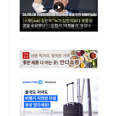
[스팟Live] 김민석 “누가 김민석보다 국정 방
향을 공유했나”…인천서 ‘대체불가’ 외쳤다 |
26.08.08 더불어민주당 당대표·최고위원 후
보 인천 합동연설회