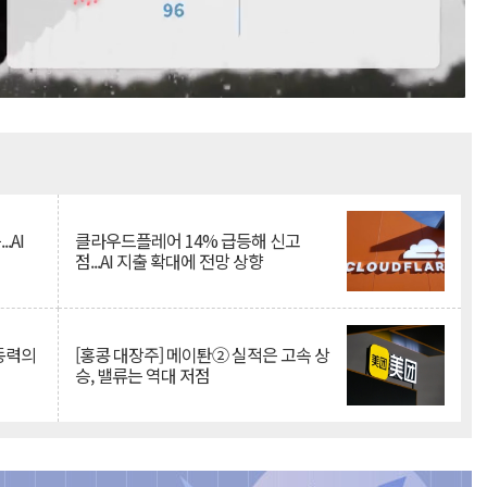
Mute
.AI
클라우드플레어 14% 급등해 신고
점...AI 지출 확대에 전망 상향
 동력의
[홍콩 대장주] 메이퇀② 실적은 고속 상
승, 밸류는 역대 저점