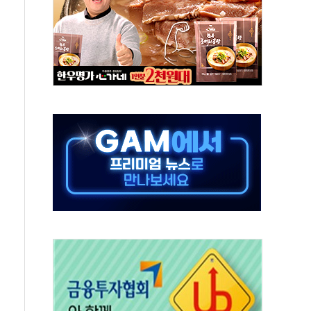
보는 일 없게"…'결혼 페널티' 22개 과제 손본다
터보트 전복…1명 사망·1명 실종
의 날 참석..."국제적 시민 연대로 목소리 내야"
 실종 60대 나흘만에 숨진 채 발견
 살해 10대 아들 체포
' 받아친 정청래…제주 연설서 신경전 고조