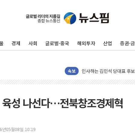
포항시 재난예산 40억 긴급 
울진·영덕 '호우특보'-포항 '
[종합] 김민석, 정청래에 '0.86
울
경제
사회
글로벌·중국
해외투자
산업
증권·
인천 합동연설회 나선 송영길
김민석, 2주차 제주·인천 경선서
인사하는 김민석 당대표 후보
[속보] 민주, 제주·인천 경선 결
속보
[속보] 민주, 인천 경선 결과 발
[속보] 민주, 제주 경선 결과 발
이번주 국내 주요 금융일정(8.1
업 육성 나선다…전북창조경제혁
美, 이란전 출구전략 만지작
강릉·동해·삼척 시간당 최대 
폐기물 수거하다 참변…60대
26년05월08일 10:19
서울 중랑구 주택가서 흉기 난