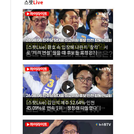
스팟
Live
[스팟Live] 환호 속 입장해 나란히 ‘찰칵’…서
로 ‘저격 연설’ 들을 때 후보들 표정은? |
26.08.08 더불어민주당 당대표·최고위원 후
보 인천 합동연설회
[스팟Live] 김민석 제주 52.64%·인천
45.09%로 연속 1위…정청래 따돌렸다’ |
26.08.08 더불어민주당 당대표·최고위원 후
보 인천 합동연설회