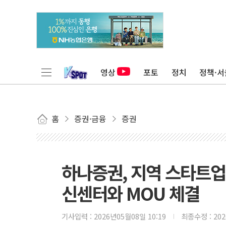
영상
포토
정치
정책·서
홈
증권·금융
증권
하나증권, 지역 스타트
신센터와 MOU 체결
기사입력 :
2026년05월08일 10:19
최종수정 :
20