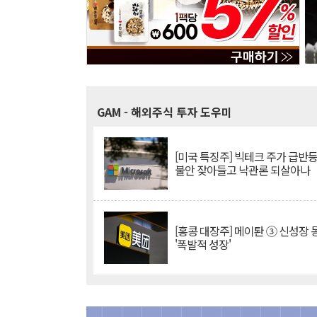
GAM
- 해외주식 투자 도우미
[미국 특징주] 빅테크 주가 급반등..
불안 잦아들고 낙관론 되살아나
[홍콩 대장주] 메이퇀 ③ 신성장
'폭발적 성장'