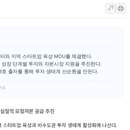
가
李대통령 "결혼 때문에 손해 
가
여수 오동도 인근 해상서 모
추미애, '위안부' 피해자 기림
인천 선재도 갯벌서 해루질 중
인천서 말다툼 중 어머니 흉기
'화합' 꺼낸 김민석에 '뻔뻔
와 지역 스타트업 육성 MOU를 체결했다.
 성장 단계별 투자와 자본시장 지원을 추진한다.
호 출자를 통해 투자 생태계 선순환을 만든다.
어요.
실질적 모험자본 공급 추진
역 스타트업 육성과 비수도권 투자 생태계 활성화에 나선다.