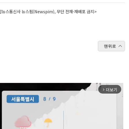
뉴스통신사 뉴스핌(Newspim), 무단 전재-재배포 금지>
맨위로
더보기
arrow_forward_ios