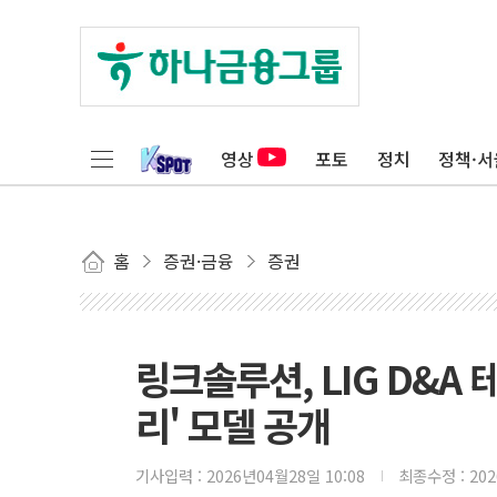
영상
포토
정치
정책·서
홈
증권·금융
증권
링크솔루션, LIG D&A
리' 모델 공개
기사입력 :
2026년04월28일 10:08
최종수정 :
20