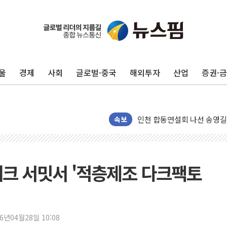
울
경제
사회
글로벌·중국
해외투자
산업
증권·
울진·영덕 '호우특보'-포항 '
[종합] 김민석, 정청래에 '0.86
인천 합동연설회 나선 송영길
김민석, 2주차 제주·인천 경선서
속보
인사하는 김민석 당대표 후보
[속보] 민주, 제주·인천 경선 결
[속보] 민주, 인천 경선 결과 발
 테크 서밋서 '적층제조 다크팩토
[속보] 민주, 제주 경선 결과 발
이번주 국내 주요 금융일정(8.1
美, 이란전 출구전략 만지작
26년04월28일 10:08
강릉·동해·삼척 시간당 최대 