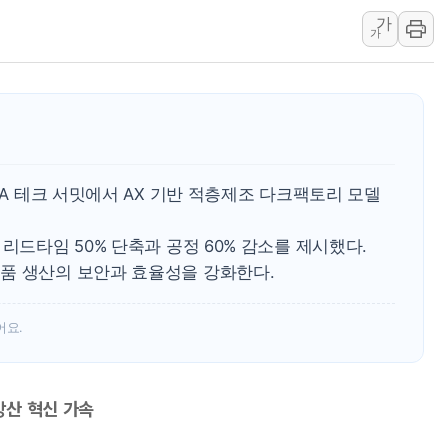
가
폐기물 수거하다 참변…60대
가
서울 중랑구 주택가서 흉기 난
李대통령 "결혼 때문에 손해 
여수 오동도 인근 해상서 모
추미애, '위안부' 피해자 기림
인천 선재도 갯벌서 해루질 중
&A 테크 서밋에서 AX 기반 적층제조 다크팩토리 모델
인천서 말다툼 중 어머니 흉기
'화합' 꺼낸 김민석에 '뻔뻔
리드타임 50% 단축과 공정 60% 감소를 제시했다.
李대통령, ISA 개편 재검토 
품 생산의 보안과 효율성을 강화한다.
어요.
방산 혁신 가속