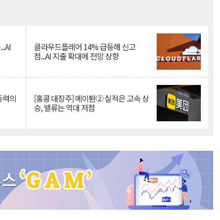
Mute
.AI
클라우드플레어 14% 급등해 신고
점...AI 지출 확대에 전망 상향
 동력의
[홍콩 대장주] 메이퇀② 실적은 고속 상
승, 밸류는 역대 저점