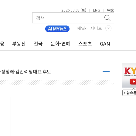
2026.08.08 (토)
ENG
中文
|
|
패밀리 사이트
금융
부동산
전국
문화·연예
스포츠
GAM
산사태 주의보'...경북도, 호우 피해·통제구간 없어
%p' 차 재역전 성공...金 45.42% vs 鄭 44.56%
·정청래·김민석 당대표 후보
 정청래에 승리...47.75% vs 42.08%
과 발표...김민석 47.75% 정청래 42.08%
표...김민석 45.09% 정청래 43.27% 송영길 11.63%
표...김민석 52.64% 정청래 39.89% 송영길 7.47%
0~8.14)
…공습 한계·탄약 부족 현실화
50㎜ 폭우…강원 동해안 강한 비 이어져