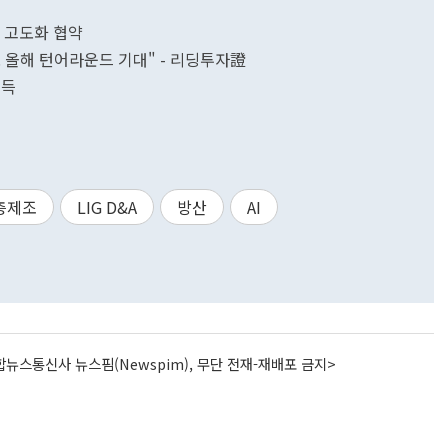
력 고도화 협약
 올해 턴어라운드 기대" - 리딩투자證
획득
층제조
LIG D&A
방산
AI
뉴스통신사 뉴스핌(Newspim), 무단 전재-재배포 금지>