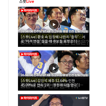
스팟
Live
[스팟Live] 환호 속 입장해 나란히 ‘찰칵’…서
로 ‘저격 연설’ 들을 때 후보들 표정은? |
26.08.08 더불어민주당 당대표·최고위원 후
보 인천 합동연설회
[스팟Live] 김민석 제주 52.64%·인천
45.09%로 연속 1위…정청래 따돌렸다’ |
26.08.08 더불어민주당 당대표·최고위원 후
보 인천 합동연설회