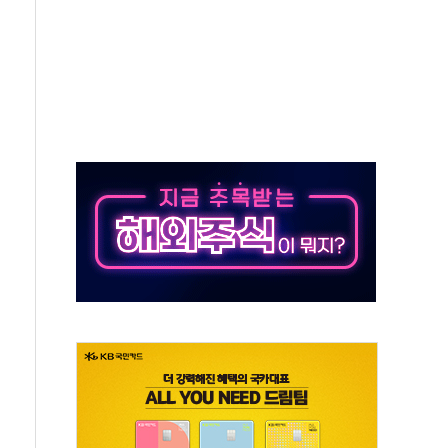
 환경미화원 수거차에 치여 사망
동…60대 남성 2명 숨져
보는 일 없게"…'결혼 페널티' 22개 과제 손본다
터보트 전복…1명 사망·1명 실종
의 날 참석..."국제적 시민 연대로 목소리 내야"
 실종 60대 나흘만에 숨진 채 발견
 살해 10대 아들 체포
' 받아친 정청래…제주 연설서 신경전 고조
지시…與 "적극 환영"·野 "졸속 국정"