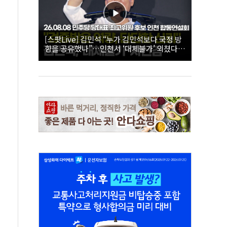
[스팟Live] 김민석 “누가 김민석보다 국정 방
향을 공유했나”…인천서 ‘대체불가’ 외쳤다 |
26.08.08 더불어민주당 당대표·최고위원 후
보 인천 합동연설회