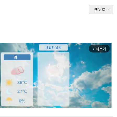
맨위로
더보기
arrow_forward_ios