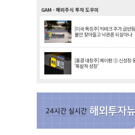
GAM
- 해외주식 투자 도우미
[미국 특징주] 빅테크 주가 급반등..
불안 잦아들고 낙관론 되살아나
[홍콩 대장주] 메이퇀 ③ 신성장
'폭발적 성장'