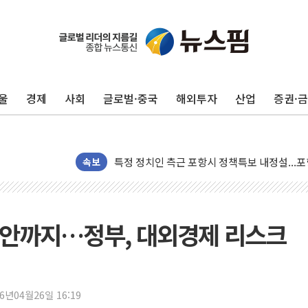
울
경제
사회
글로벌·중국
해외투자
산업
증권·
보훈부, 미 DPAA와 MOU… "6·25 미군 실종
트럼프 "금리 내려야"…파월 때와 달리 워시엔
특정 정치인 측근 포항시 정책특보 내정설...포
李 "해남 태양광, 대한민국 다음 100년 밑거
속보
李 대통령, '6시간 마라톤 부동산 2차 회의' 
트럼프, 中 겨냥 폴리실리콘 관세 15% 부과
[사진] 빈살만과 에르도안의 만남
불안까지…정부, 대외경제 리스크
이란와이어 "이란 최고지도자 위독…곧 사망해
남동발전, 해남군에 국내 최대 규모 400MW 
[인도증시] 중동 불안 속 유가 상승에 소폭 하락
26년04월26일 16:19
황희 '폐버스 청년주택' SNS 글 역풍에 "정부