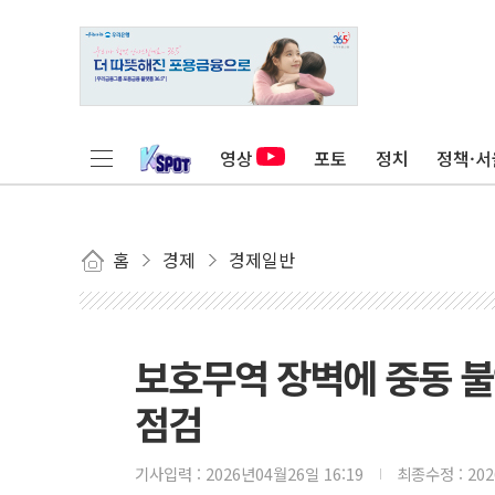
영상
포토
정치
정책·서
홈
경제
경제일반
보호무역 장벽에 중동 
점검
기사입력 :
2026년04월26일 16:19
최종수정 :
20