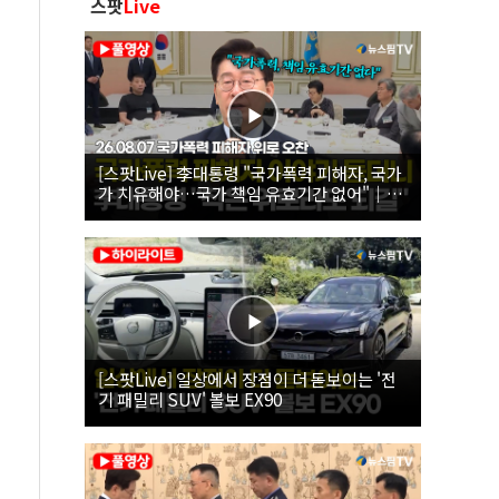
스팟
Live
[스팟Live] 李대통령 "국가폭력 피해자, 국가
가 치유해야…국가 책임 유효기간 없어"｜
26.08.07 국가폭력 피해자 위로 오찬
[스팟Live] 일상에서 장점이 더 돋보이는 '전
기 패밀리 SUV' 볼보 EX90