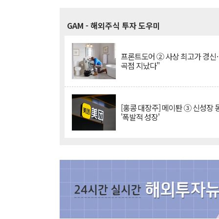
GAM
- 해외주식 투자 도우미
프론트도어 ② 사상 최고가 경신
곡점 지났다"
[홍콩 대장주] 메이퇀 ③ 신성장
'폭발적 성장'