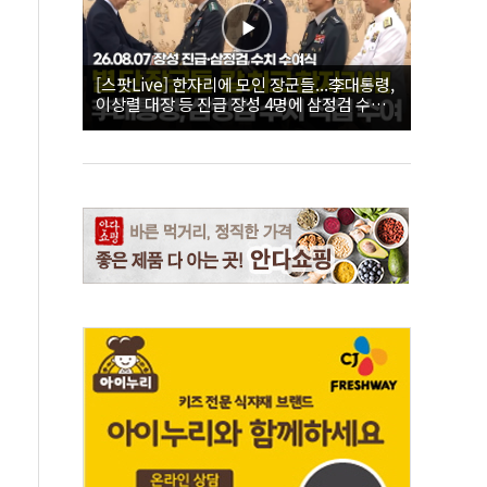
[스팟Live] 한자리에 모인 장군들...李대통령,
이상렬 대장 등 진급 장성 4명에 삼정검 수치
직접 수여｜26.08.07 장성 진급·삼정검 수치
수여식