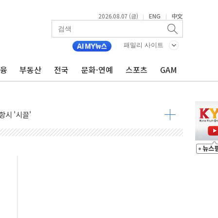
2026.08.07 (금)
ENG
中文
|
|
패밀리 사이트
금융
부동산
전국
문화·연예
스포츠
GAM
자 7359명 끝까지 찾겠다"
 톤 낮춰
항시 '시끌'
름…수도권 집중 완화 전환점"
주재… "전폭적 공급 확대·속도전 총력"
…美 태양광주 급등
도 놀랍지 않아"
태양광 착공…여의도 1.6배 규모
...금융주 낙폭 커
정책 아냐" 해명