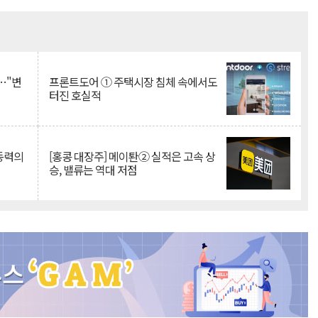
Mute
…"변
프론트도어 ① 주택시장 침체 속에서도
터진 호실적
 동력의
[홍콩 대장주] 메이퇀② 실적은 고속 상
승, 밸류는 역대 저점