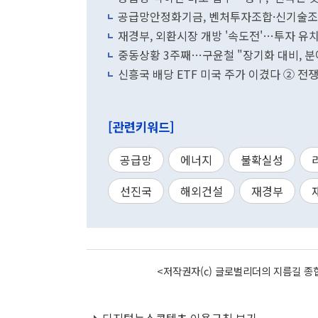
공급망안정화기금, 벤처투자조합·신기술조
재경부, 외환시장 개방 '속도전'…투자 유치
중동상황 3주째…구윤철 "장기화 대비, 분
신흥국 배당 ETF 미국 주가 이겼다 ② 전
[관련키워드]
공급망
에너지
불확실성
선진국
해외건설
재경부
<저작권자(c) 글로벌리더의 지름길 종합