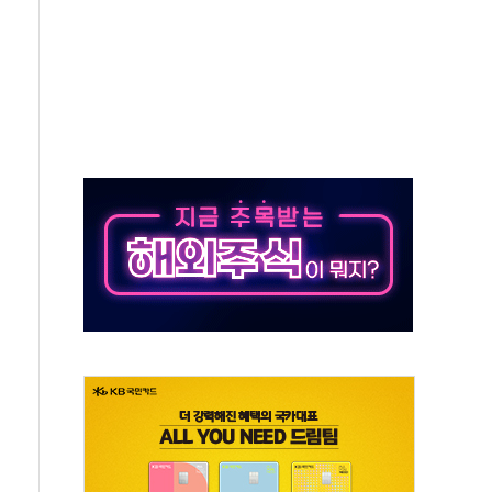
~9일 최대 100mm 호우
결… 수니파 국가들의 새 안보 협력 구도
비온 59㎡ 18억원대
-서울시 '정책 엇박자'
생애최초만 경쟁 치열
래·ETF 매수에도 고유가·금리·입법 지연 '삼중 부담'
...석유·가스주 올랐지만 빈그룹이 상쇄
총수요 104.3GW 기록
 위기 고조되는 또 다른 중동 화약고