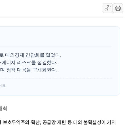
가
폭염 누그러지고 가뭄 숙지나...경북동해안권 8
가
사우디·튀르키예·파키스탄, '공동방위협정' 체
신길동 신축도 3.3㎡당 7250만원…써밋 클라
용산공원·그린벨트로 또 충돌…반복되는 국토부
[AI 부동산 투데이] 특공 전략도 '극과 극'…
[코인시황] 비트코인 6만4000달러대 횡보…고
재로 대외경제 간담회를 열었다.
[베트남 증시] 유동성 부진 지속, 강보합 마감
·에너지 리스크를 점검했다.
'찜통더위'에 전력수요 역대 최고치 경신…한낮 
며 정책 대응을 구체화한다.
후티 반군, 예멘 정부군과 사우디 동시 공격…
어요.
개최
과 보호무역주의 확산, 공급망 재편 등 대외 불확실성이 커지