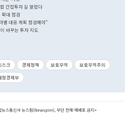
합 간접투자 길 열렸다
 확대 점검
야별 대응 계획 점검해야"
쟁이 바꾸는 투자 지도
리스크
경제정책
보호무역
보호무역주의
재정경제부
뉴스통신사 뉴스핌(Newspim), 무단 전재-재배포 금지>