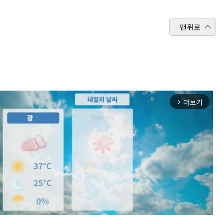
맨위로
더보기
arrow_forward_ios