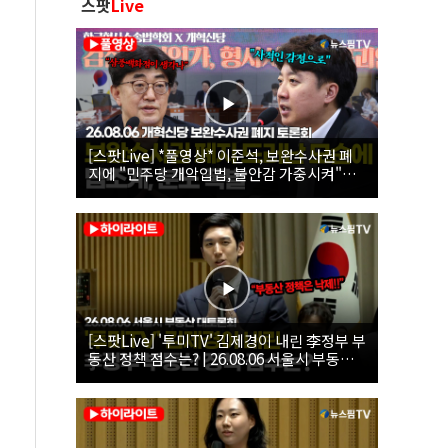
스팟
Live
[스팟Live] *풀영상* 이준석, 보완수사권 폐
지에 "민주당 개악입법, 불안감 가중시켜"｜
26.08.06 개혁신당 보완수사권 폐지 토론회
[스팟Live] '투미TV' 김제경이 내린 李정부 부
동산 정책 점수는? | 26.08.06 서울시 부동산
대토론회