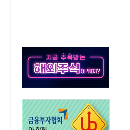
버리지 위험수위…숨은 차입이 더 큰 변수"
대응 1단계 진압 중
야, 경쟁상대 中과 비교해야"
하는 '선봉'의 대민 봉사
미사일 1발 발사… 올해 10번째·42일 만 도발
 새 안보 위기… 반군·마약카르텔이 습득해 전투 활용
어선 구조
무해한 표면 부식 물질"
분만에 진화...외국인 노동자 숨져
즌2
축 피해 최소화 '총력 대응'
유입에도 박스권…美 암호화폐 법안 처리 여부도 변수