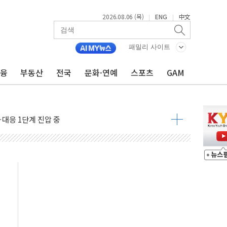
2026.08.06 (목)
ENG
中文
|
|
패밀리 사이트
금융
부동산
전국
문화·연예
스포츠
GAM
·아이온큐·도어대시↑ VS 샌디스크·피그마·앱러빈↓
 반대…상법·자본시장법 개정 논의"
 차익실현 속 혼조세...웨스턴디지털·샌디스크↓
에 긴급 안보 점검회의
호르무즈 재개방 기대에 강세
조까지, 상승...호실적 보고 기업 상승세 뚜렷
인 '사파리' 공격… 시민들 공포감 극대화 전략
' 임시 주총 기대감에 홀로 상한가…마진 잔액은 사상 최고