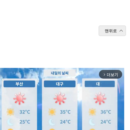
맨위로
더보기
arrow_forward_ios