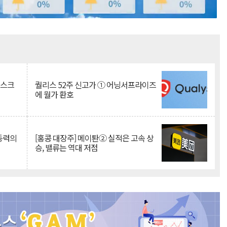
Mute
리스크
퀄리스 52주 신고가 ① 어닝서프라이즈
에 월가 환호
 동력의
[홍콩 대장주] 메이퇀② 실적은 고속 상
승, 밸류는 역대 저점