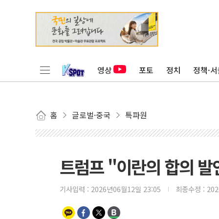
영상
포토
정치
정책·서
홈
글로벌·중국
특파원
트럼프 "이란의 합의 발
기사입력 :
2026년06월12일 23:05
최종수정 :
20