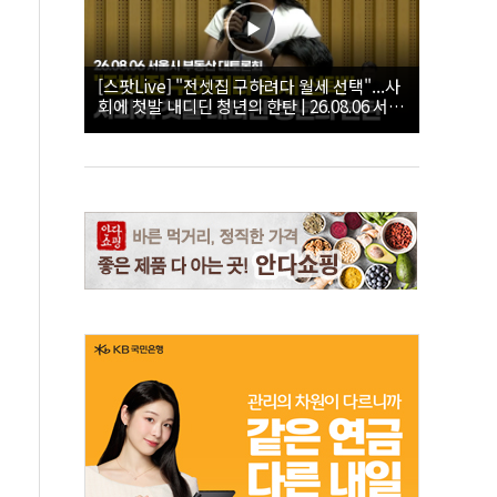
[스팟Live] "전셋집 구하려다 월세 선택"...사
회에 첫발 내디딘 청년의 한탄 | 26.08.06 서울
시 부동산 대토론회