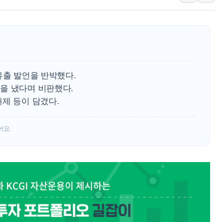
'월가의 황제' 다이먼 "금융시장 레
양주 섬유염색공장서 화재 1명 중상…
김정관 산업부 장관 "주 52시간 손봐
해군 1함대 창설 80주년…지역과 함께
[3보] 북, 원산서 동해로 단거리 탄도
유출 발언을 반박했다.
우크라 드론 전술, 중남미 콜롬비아에
을 냈다며 비판했다.
제 등이 담겼다.
동해해경, 독도 해상서 부유물 감긴 
주한미군 "오산기지 누출, 백린 아닌 
어요.
구미 폐염산처리업체서 불 2시간30여
해군과 함께하는 '불금전파, 송정' 시
강원도 폭염특보 11일째…온열질환·가
[코인 시황] 비트코인, ETF 자금 