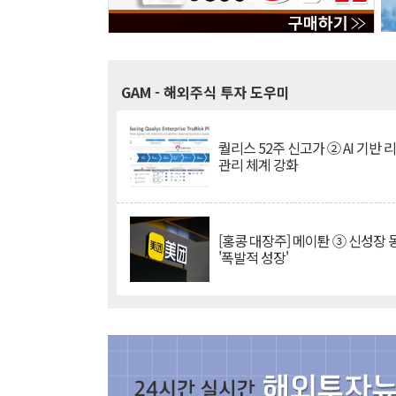
GAM
- 해외주식 투자 도우미
퀄리스 52주 신고가 ② AI 기반 
관리 체계 강화
[홍콩 대장주] 메이퇀 ③ 신성장
'폭발적 성장'