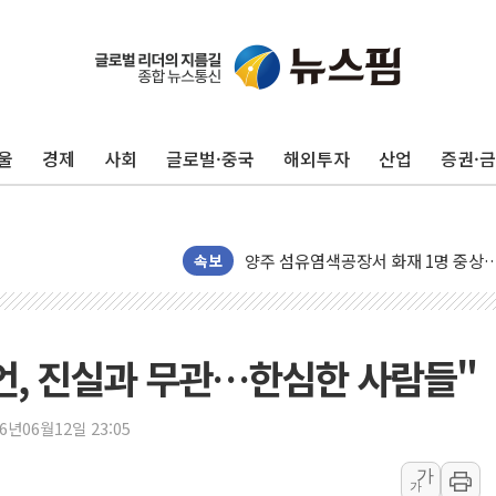
울
경제
사회
글로벌·중국
해외투자
산업
증권·
뉴욕증시 개장 전 특징주...모더나
속보
김정관 장관 "영업이익 N% 성과급
뉴욕증시 프리뷰, 미 주가선물 AI주
청와대, 북한 단거리 탄도미사일 발사
언, 진실과 무관…한심한 사람들"
금값 7주 만에 최고…美 고용 둔화·
[인도증시] 중동 긴장 완화에 실적 호
26년06월12일 23:05
러, 1인칭시점 드론으로 우크라 민간
가
가
[베트남 증시] 지수 하락 속 'DGC