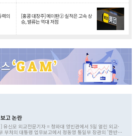
 동력의
[홍콩 대장주] 메이퇀② 실적은 고속 상
승, 밸류는 역대 저점
보고 논란
] 유신모 외교전문기자 = 청와대 영빈관에서 5일 열린 외교·
부 부처의 대통령 업무보고에서 정동영 통일부 장관의 '한반도