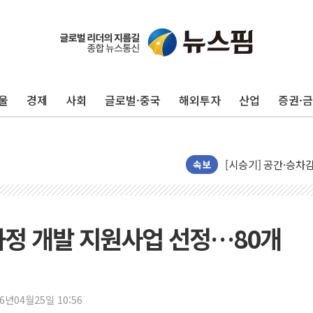
울
경제
사회
글로벌·중국
해외투자
산업
증권·
인도, 바이오가스 생산
속보
서울시, 정비사업으로 
신인류콘텐츠, 핀란드 
"일부 존치" vs "
육과정 개발 지원사업 선정…80개
[AI 카드뉴스] 기
국민의힘 윤리위, '
수박으로 여름 나는
26년04월25일 10:56
전남광주 구례 산불 3