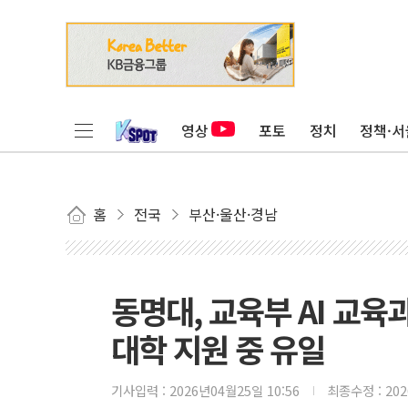
영상
포토
정치
정책·서
홈
전국
부산·울산·경남
동명대, 교육부 AI 교
대학 지원 중 유일
기사입력 :
2026년04월25일 10:56
최종수정 :
20