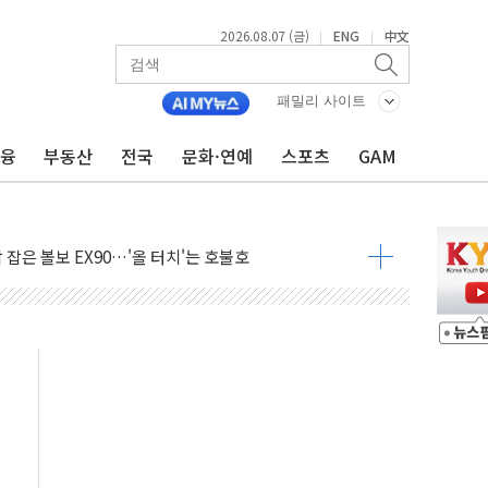
2026.08.07 (금)
ENG
中文
|
|
패밀리 사이트
금융
부동산
전국
문화·연예
스포츠
GAM
에 3.5조원 투입키로...'에너지 자립' 일환
주택 36% 늘었다...공급부족 전 시장 규제 탓 커
AI 기업 Audission Oy와 운영 파트너십 체결
전면 개발"…서리풀2구역 갈등, 협의 테이블에
후변화가 바꾼 대한민국 여름
부산 돌려차기 발언' 논란 서범수·진종오 징계절차 개시
 하마
2분 만에 주불 진화...인명피해 없어