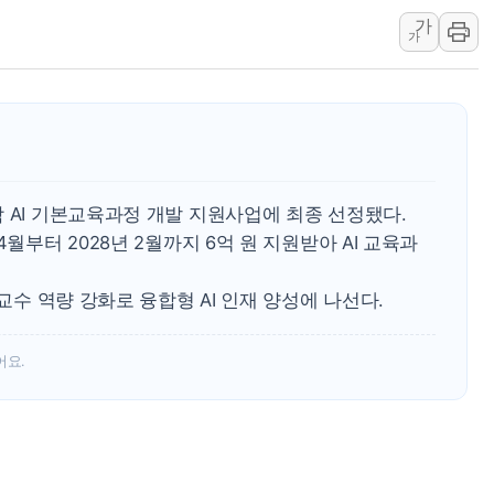
가
캠코, 5918억원 규
가
[시승기] 공간·승차감
가오픈한 홈플러스
돌아온 홈플러스
[종합] 청도 흥선리 
한미 법카 제보자 "
 AI 기본교육과정 개발 지원사업에 최종 선정됐다.
라인게임즈, '콰이어트
4월부터 2028년 2월까지 6억 원 지원받아 AI 교육과
에어로케이항공, 청주
네이버, AI 브리핑 
 교수 역량 강화로 융합형 AI 인재 양성에 나선다.
SKT, '8월 월간 럭
LG헬로비전 '헬로모
어요.
KTis, 02-114로