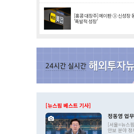
[홍콩 대장주] 메이퇀 ③ 신성장
'폭발적 성장'
[뉴스핌 베스트 기사]
정동영 업무
[서울=뉴스핌
안보 분야 정