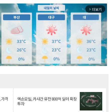
더보기
arrow_forward_ios
Mute
, 가격
엑손모빌, 카샤간 유전 800억 달러 확장
투자