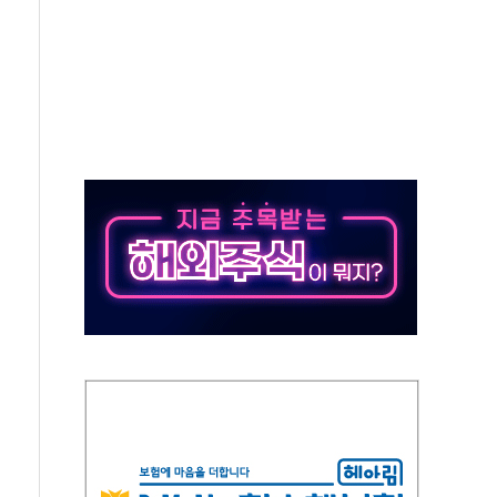
모 압류재산 1506건 공매
 잡은 볼보 EX90…'올 터치'는 호불호
야산 산불 1시간36분만에 주불진화....인명피해 없어
신동국과 무관…자료는 전·현직 직원으로부터 확보"
' 테스트 참가자 3만 명 돌파
-중국 청두 노선 운항허가 취득...중국 노선 다변화
도입 후 블로그 창작자 지원 규모 2배 확대
키 페스타' 실시...휴대폰 결제 최대 6000원 할인
바일', 교보문고 제휴 전자책 요금제 출시
 카카오 T 택시 호출 서비스