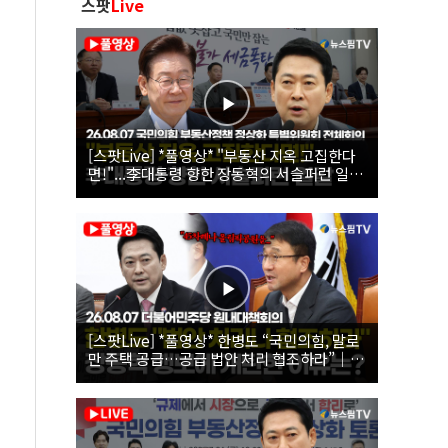
스팟
Live
[스팟Live] *풀영상* "부동산 지옥 고집한다
면!"...李대통령 향한 장동혁의 서슬퍼런 일갈
| 26.08.07 국민의힘 부동산정책 정상화 특별
위원회 전체회의
[스팟Live] *풀영상* 한병도 “국민의힘, 말로
만 주택 공급…공급 법안 처리 협조하라”｜
26.08.07 더불어민주당 원내대책회의