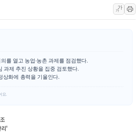
가
인천시 광복절 현수막 '태
가
병무청, 보충역 전면 손질…
홈플러스發 대형마트 판매,
윤준병·이해민 의원, '정부
'호우·산사태 주의보' 울진 
여야, 황희 '버스 하우스' 공
의를 열고 농업·농촌 과제를 점검했다.
심 과제 추진 상황을 집중 검토했다.
 정상화에 총력을 기울인다.
어요.
강조
관리'