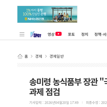
영상
포토
정치
정책·서
홈
경제
경제일반
송미령 농식품부 장관 "
과제 점검
기사입력 :
2026년04월20일 17:49
최종수정 :
20