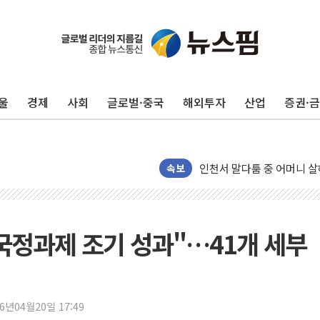
평택 진위면 공장서 질식사
포항 블루밸리 국가산단에 '
상주 낙동강 선착장 하류서 50
울
경제
사회
글로벌·중국
해외투자
산업
증권·
[종합] 김민석, 정청래에 누적 '
민주당 경북도당위원장에 오중
인천서 말다툼 중 어머니 살
김민석, 강원·대구·경북 경선서
속보
[속보] 민주, 강원·대구·경북 
[속보] 민주, 경북 경선 결과 
[속보] 민주, 대구 경선 결과 
국정과제 조기 성과"…41개 세부
[속보] 민주, 강원 경선 결과 
정재헌 CEO, SKT 장기고
최태원, 노소영에 9440억
26년04월20일 17:49
하나금융, 명동 소상공인에 