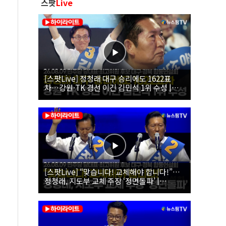
스팟
Live
[스팟Live] 정청래 대구 승리에도 1622표
차…강원·TK 경선 이긴 김민석 1위 수성 |
26.08.09 더불어민주당 당대표·최고위원 후
보 대구·경북 합동연설회
[스팟Live] “맞습니다! 교체해야 합니다!”…
정청래, 지도부 교체 주장 ‘정면돌파’ |
26.08.09 더불어민주당 당대표·최고위원 후
보 대구·경북 합동연설회