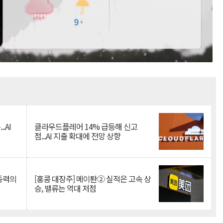
Mute
.AI
클라우드플레어 14% 급등해 신고
점...AI 지출 확대에 전망 상향
 동력의
[홍콩 대장주] 메이퇀② 실적은 고속 상
승, 밸류는 역대 저점