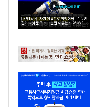
[스팟Live] “자기 이름으로 정당명을…” 송영
길이 피켓 문구 보고 놀란 이유는? | 26.08.09
더불어민주당 당대표·최고위원 후보 대구·경
북 합동연설회