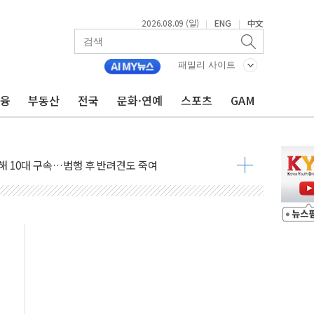
2026.08.09 (일)
ENG
中文
|
|
고 발생…작업자 1명 숨져
철강 AI융합실증센터' 들어선다
패밀리 사이트
대 숨진 채 발견...경찰, 조사 중
금융
부동산
전국
문화·연예
스포츠
GAM
1.48%p' 차 선두 유지...金 46.01% vs 鄭 44.53%
기 당선...합산득표율 68.63%
해 10대 구속…범행 후 반려견도 죽여
 정청래에 승리…金 48.54% vs 鄭 44.40%
경선 결과...김민석 48.54% 정청래 44.40%
발표...김민석 47.37% 정청래 45.71% 송영길 6.92%
발표...정청래 47.82% 김민석 46.35% 송영길 5.83%
발표...김민석 50.30% 정청래 41.94% 송영길 7.76%
객 400명 맞이…"마음 잇는 시간 되길"
 지급 확정되나…재상고 앞두고 막판 셈법
'행복상자' 전달