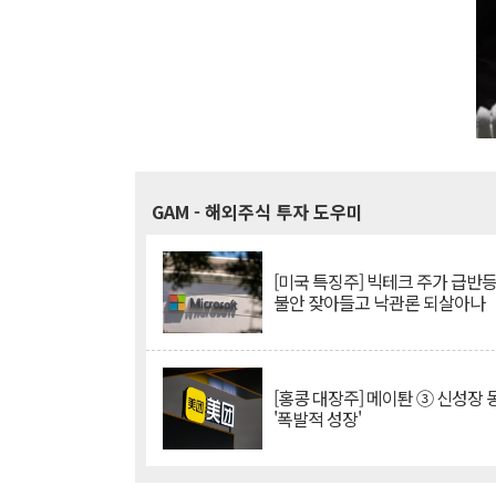
GAM
- 해외주식 투자 도우미
[미국 특징주] 빅테크 주가 급반등..
불안 잦아들고 낙관론 되살아나
[홍콩 대장주] 메이퇀 ③ 신성장
'폭발적 성장'