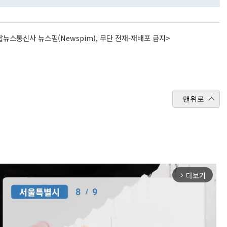
뉴스통신사 뉴스핌(Newspim), 무단 전재-재배포 금지>
맨위로
더보기
arrow_forward_ios