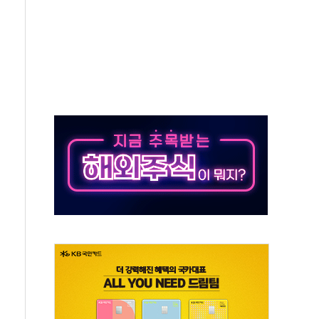
극기 거꾸로' 논란…이틀만에 철거
 예술·체육요원 최대 33% 감축
 역대 최대폭 감소한 9.4%↓…유통업계 양극화 심화
 특사'로 콜롬비아 대통령 취임식 참석
시간당 30mm 강한 비...호우 피해 없어
방…野 "청년 우롱 기괴" vs 與 "송구한 해프닝"